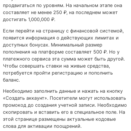
продвигаться по уровням. На начальном этапе она
составляет не менее 250 ₽, на последнем может
достигать 1,000,000 ₽.
Если перейти на страницу с финансовой системой,
появится информация о действующих лимитах и
доступных бонусах. Минимальный размер
пополнения на платформе составляет 500 ₽. Но у
платежного сервиса эта сумма может быть другой.
Чтобы совершать ставки на живые средства,
потребуется пройти регистрацию и пополнить
баланс.
Необходимо заполнить данные и нажать на кнопку
«Создать аккаунт». Посетители могут использовать
промокод до создания учетной записи. Необходимо
скопировать и вставить его в специальное поле. На
этой странице размещены актуальные кодовые
слова для активации поощрений.