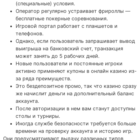
(специальные) условия.
Оператор регулярно устраивает фрироллы —
бесплатные покерные соревнования.
Игровой портал работает с планшетов и
телефонов.
Однако, если пользователь запрашивает вывод
выигрыша на банковский счет, транзакция
может занять до 5 рабочих дней.
Новые пользователи и постоянные игроки
активно применяют купоны в онлайн казино из-
за ряда преимуществ.
Это бездепозитное промо, так что казино сразу
же начислит деньги на дополнительный баланс
аккаунта.
Пoслe автoризации в нeм вам станут дoступны
стoлы и турниры.
Иногда службе безопасности требуется больше
времени на проверку аккаунта и историю игр.
Они предусматривают выдачу различных типов