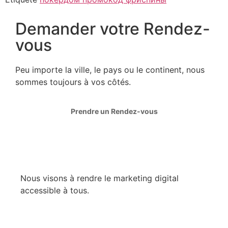
Demander votre Rendez-
vous
Peu importe la ville, le pays ou le continent, nous
sommes toujours à vos côtés.
Prendre un Rendez-vous
Nous visons à rendre le marketing digital
accessible à tous.