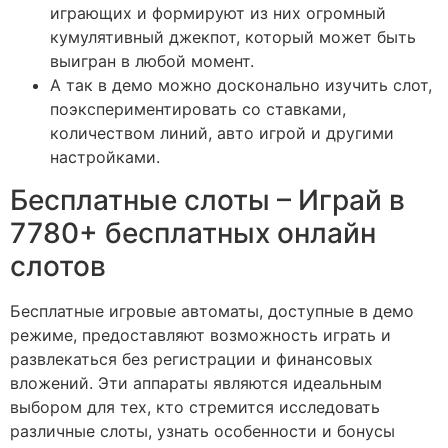
играющих и формируют из них огромный
кумулятивный джекпот, который может быть
выигран в любой момент.
А так в демо можно досконально изучить слот,
поэкспериментировать со ставками,
количеством линий, авто игрой и другими
настройками.
Бесплатные слоты – Играй в
7780+ бесплатных онлайн
слотов
Бесплатные игровые автоматы, доступные в демо
режиме, предоставляют возможность играть и
развлекаться без регистрации и финансовых
вложений. Эти аппараты являются идеальным
выбором для тех, кто стремится исследовать
различные слоты, узнать особенности и бонусы