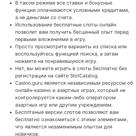
В таком режиме все ставки и бонусные
функции оплачиваются условными кредитами,
а не деньгами со счета.
Использование бесплатные слоты онлайн
позволит вам получить бесценный опыт перед
первыми вложениями в игру.
Просто просмотрите варианты из списка или
воспользуйтесь функцией поиска, а затем
нажмите на понравившуюся игру.
Нет, вы можете играть в слоты бесплатно без
регистрации на сайте SlotCatalog.
Casino.guru является независимым ресурсом об
онлайн-казино и азартных играх, который не
контролируется каким-либо оператором
азартных игр или другим учреждением.
Бесплтаные версии слотов позволяют вам
бесплатно ознакомиться с этими элементами,
что является незаменимым опытом для
новичков.