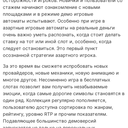
осторожности игроков. Новички и пользователи со
стажем начинают ознакомление с новыми
площадками и в режиме демо игровые
автоматы испытывают. Особенно при игре в
азартные игровые автоматы на реальные деньги
очень важно уметь распознать, когда стоит делать
ставку на тот или иной слот и, особенно, когда
следует остановиться. Это первый пункт
осознанной стратегии азартного игрока.
За это время вы сможете испробовать новых
провайдеров, новые механики, новую анимацию и
многое другое. Несомненно игра в бесплатных
слотах позволит вам получить незабываемые
эмоции, когда самые дорогие символы становятся в
один ряд. Коллекция регулярно пополняется,
пользователю доступна сортировка по жанрам,
рейтингу, уровню RTP и прочим показателям.
Подавляющее большинство демоверсий
запускается не только на персональных