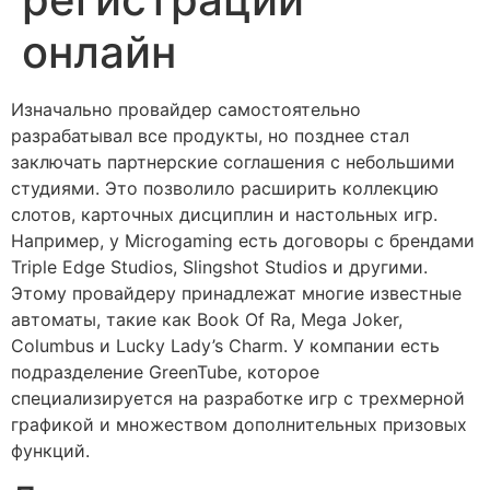
онлайн
Изначально провайдер самостоятельно
разрабатывал все продукты, но позднее стал
заключать партнерские соглашения с небольшими
студиями. Это позволило расширить коллекцию
слотов, карточных дисциплин и настольных игр.
Например, у Microgaming есть договоры с брендами
Triple Edge Studios, Slingshot Studios и другими.
Этому провайдеру принадлежат многие известные
автоматы, такие как Book Of Ra, Mega Joker,
Columbus и Lucky Lady’s Charm. У компании есть
подразделение GreenTube, которое
специализируется на разработке игр с трехмерной
графикой и множеством дополнительных призовых
функций.