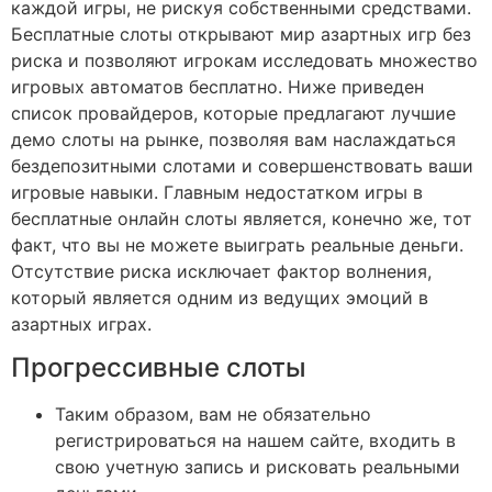
каждой игры, не рискуя собственными средствами.
Бесплатные слоты открывают мир азартных игр без
риска и позволяют игрокам исследовать множество
игровых автоматов бесплатно. Ниже приведен
список провайдеров, которые предлагают лучшие
демо слоты на рынке, позволяя вам наслаждаться
бездепозитными слотами и совершенствовать ваши
игровые навыки. Главным недостатком игры в
бесплатные онлайн слоты является, конечно же, тот
факт, что вы не можете выиграть реальные деньги.
Отсутствие риска исключает фактор волнения,
который является одним из ведущих эмоций в
азартных играх.
Прогрессивные слоты
Таким образом, вам не обязательно
регистрироваться на нашем сайте, входить в
свою учетную запись и рисковать реальными