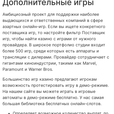
Дополнительные игры
Амбициозный проект для поддержки наиболее
выдающихся и ответственных компаний в сфере
азартных онлайн-игр. Если вы ищете конкретного
поставщика игр, то настройте фильтр Поставщик
игр, чтобы найти казино с играми от нужного
провайдера. В широкое портфолио студии входит
более 500 игр, среди которых есть аппараты и
трансляции с дилерами. Провайдер сотрудничает с
гигантами киноиндустрии, такими как Marvel,
Paramount и Warner Bros.
Большинство игр казино предлагают игрокам
возможность протестировать игру в демо-режиме.
На нашем сайте вы можете играть в игровые
автоматы в демо-режиме бесплатно. У нас самая
большая библиотека бесплатных онлайн-слотов.
Определяет возможное количество выплат, по