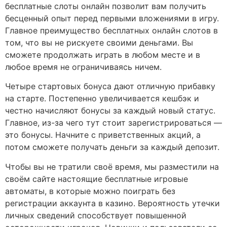
бесплатные слоты онлайн позволит вам получить
бесценный опыт перед первыми вложениями в игру.
Главное преимущество бесплатных онлайн слотов в
том, что вы не рискуете своими деньгами. Вы
сможете продолжать играть в любом месте и в
любое время не ограничиваясь ничем.
Четыре стартовых бонуса дают отличную прибавку
на старте. Постепенно увеличивается кешбэк и
честно начисляют бонусы за каждый новый статус.
Главное, из-за чего тут стоит зарегистрироваться —
это бонусы. Начните с приветственных акций, а
потом сможете получать деньги за каждый депозит.
Чтобы вы не тратили своё время, мы разместили на
своём сайте настоящие бесплатные игровые
автоматы, в которые можно поиграть без
регистрации аккаунта в казино. Вероятность утечки
личных сведений способствует повышенной