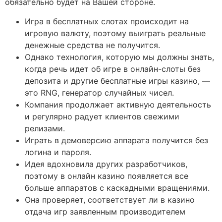
обязательно будет на Вашей стороне.
Игра в бесплатных слотах происходит на
игровую валюту, поэтому выиграть реальные
денежные средства не получится.
Однако технология, которую мы должны знать,
когда речь идет об игре в онлайн-слоты без
депозита и другие бесплатные игры казино, —
это RNG, генератор случайных чисел.
Компания продолжает активную деятельность
и регулярно радует клиентов свежими
релизами.
Играть в демоверсию аппарата получится без
логина и пароля.
Идея вдохновила других разработчиков,
поэтому в онлайн казино появляется все
больше аппаратов с каскадными вращениями.
Она проверяет, соответствует ли в казино
отдача игр заявленным производителем