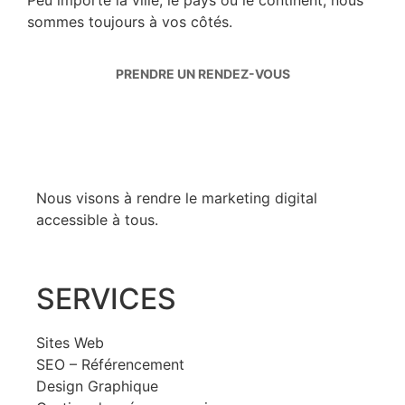
Peu importe la ville, le pays ou le continent, nous
sommes toujours à vos côtés.
PRENDRE UN RENDEZ-VOUS
Nous visons à rendre le marketing digital
accessible à tous.
SERVICES
Sites Web
SEO – Référencement
Design Graphique