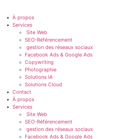
À propos
Services
Site Web
SEO-Référencement
gestion des réseaux sociaux
Facebook Ads & Google Ads
Copywriting
Photographie
Solutions IA
Solutions Cloud
Contact
À propos
Services
Site Web
SEO-Référencement
gestion des réseaux sociaux
Facebook Ads & Google Ads