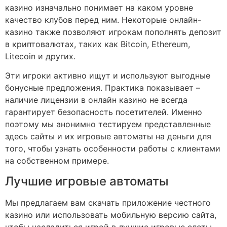
казино изначально понимает на каком уровне
качество клубов перед ним. Некоторые онлайн-
казино также позволяют игрокам пополнять депозит
в криптовалютах, таких как Bitcoin, Ethereum,
Litecoin и других.
Эти игроки активно ищут и используют выгодные
бонусные предложения. Практика показывает –
наличие лицензии в онлайн казино не всегда
гарантирует безопасность посетителей. Именно
поэтому мы анонимно тестируем представленные
здесь сайты и их игровые автоматы на деньги для
того, чтобы узнать особенности работы с клиентами
на собственном примере.
Лучшие игровые автоматы
Мы предлагаем вам скачать приложение честного
казино или использовать мобильную версию сайта,
чтобы насладиться игрой в лучшие игровые слоты