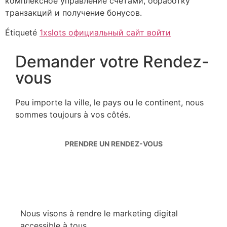
комплексное управление счетами, обработку
транзакций и получение бонусов.
Étiqueté
1xslots официальный сайт войти
Demander votre Rendez-
vous
Peu importe la ville, le pays ou le continent, nous
sommes toujours à vos côtés.
PRENDRE UN RENDEZ-VOUS
Nous visons à rendre le marketing digital
accessible à tous.