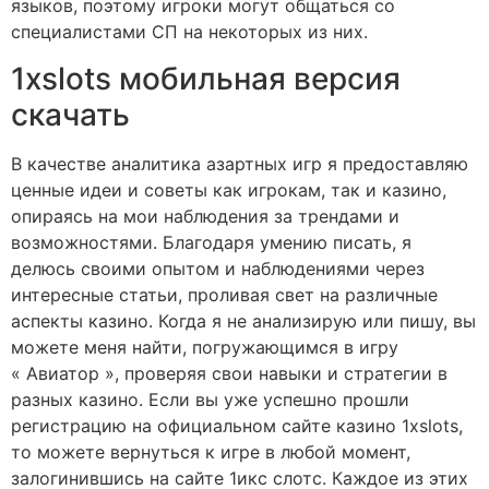
языков, поэтому игроки могут общаться со
специалистами СП на некоторых из них.
1xslots мобильная версия
скачать
В качестве аналитика азартных игр я предоставляю
ценные идеи и советы как игрокам, так и казино,
опираясь на мои наблюдения за трендами и
возможностями. Благодаря умению писать, я
делюсь своими опытом и наблюдениями через
интересные статьи, проливая свет на различные
аспекты казино. Когда я не анализирую или пишу, вы
можете меня найти, погружающимся в игру
« Авиатор », проверяя свои навыки и стратегии в
разных казино. Если вы уже успешно прошли
регистрацию на официальном сайте казино 1xslots,
то можете вернуться к игре в любой момент,
залогинившись на сайте 1икс слотс. Каждое из этих