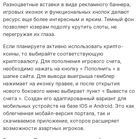
Разноцветные вставки в виде рекламного баннера,
игровых иконок и функциональных кнопок делают
ресурс еще более интересным и ярким. Темный фон
позволяет юзерам подолгу крутить слоты, не
перегружая их глаза.
Если планируете активно использовать крипто-
коины, то выбирайте соответствующую
криптовалюту. Для пополнения игрового счета,
необходимо нажать на кнопку « Пополнить » в
шапке сайта. Для вывода выигрыша гемблер
нажимает на иконку правее, и после открытия
нового бокового меню выбирает пункт « Вывести со
счета ». Создан его адаптированный вариант для
мобильных устройств на базе IOS и Android. Это как
облегченная мобайл-версия портала, так и
скачиваемое приложение, которое расширяет
возможности азартных игроков.