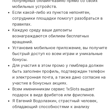
популярных онлайн-казино прямо со своих
мобильных устройств.
Если какой-либо из пунктов непонятен,
сотрудники площадки помогут разобраться в
правилах.
Каждую среду ваши депозиты
вознаграждаются обилием бесплатных
вращений.
Установив мобильное приложение, вы получите
быстрый доступ ко всем играм и уникальные
бонусы.
Для участия в этом промо у гемблера должен
быть заполнен профиль, подтвержден телефон
и электронная почта, а также дано согласие на
участие в бонусных акциях.
Всем именинникам сервис 1xSlots выдает
подарок в виде фрибетов или фриспинов.
Я Евгений Водолазкин, страстный человек,
обладающий способностями к анализу