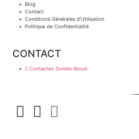
Blog
Contact
Conditions Générales d’Utilisation
Politique de Confidentialité
CONTACT
Contactez Golden Boost