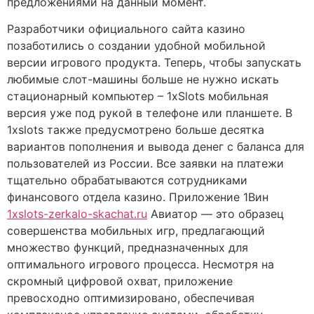
предложениями на данный момент.
Разработчики официального сайта казино
позаботились о создании удобной мобильной
версии игрового продукта. Теперь, чтобы запускать
любимые слот-машины больше не нужно искать
стационарный компьютер – 1xSlots мобильная
версия уже под рукой в телефоне или планшете. В
1xslots также предусмотрено больше десятка
вариантов пополнения и вывода денег с баланса для
пользователей из России. Все заявки на платежи
тщательно обрабатываются сотрудниками
финансового отдела казино. Приложение 1Вин
1xslots-zerkalo-skachat.ru
Авиатор — это образец
совершенства мобильных игр, предлагающий
множество функций, предназначенных для
оптимального игрового процесса. Несмотря на
скромный цифровой охват, приложение
превосходно оптимизировано, обеспечивая