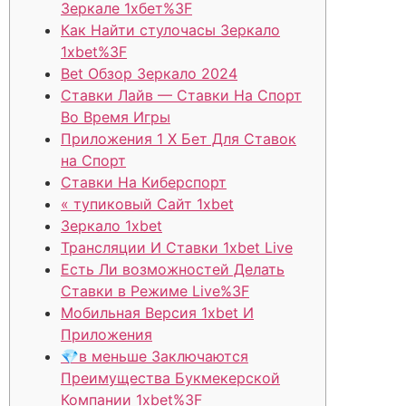
Зеркале 1хбет%3F
Как Найти стулочасы Зеркало
1xbet%3F
Bet Обзор Зеркало 2024
Ставки Лайв — Ставки На Спорт
Во Время Игры
Приложения 1 Х Бет Для Ставок
на Спорт
Ставки На Киберспорт
« тупиковый Сайт 1xbet
Зеркало 1xbet
Трансляции И Ставки 1xbet Live
Есть Ли возможностей Делать
Ставки в Режиме Live%3F
Мобильная Версия 1xbet И
Приложения
💎в меньше Заключаются
Преимущества Букмекерской
Компании 1xbet%3F