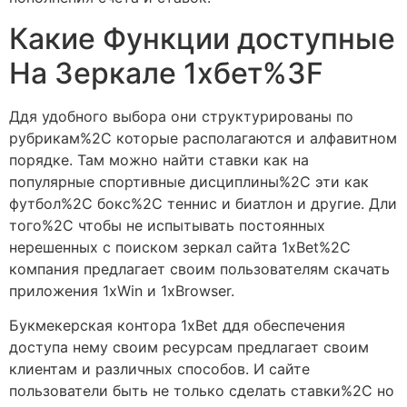
Какие Функции доступные
На Зеркале 1хбет%3F
Ддя удобного выбора они структурированы по
рубрикам%2C которые располагаются и алфавитном
порядке. Там можно найти ставки как на
популярные спортивные дисциплины%2C эти как
футбол%2C бокс%2C теннис и биатлон и другие. Дли
того%2C чтобы не испытывать постоянных
нерешенных с поиском зеркал сайта 1xBet%2C
компания предлагает своим пользователям скачать
приложения 1xWin и 1xBrowser.
Букмекерская контора 1xBet ддя обеспечения
доступа нему своим ресурсам предлагает своим
клиентам и различных способов. И сайте
пользователи быть не только сделать ставки%2C но