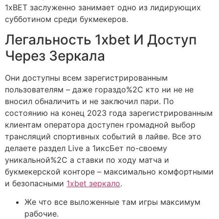
1xBET заслуженно занимает одно из лидирующих
субботином среди букмекеров.
Легальность 1xbet И Доступ
Через Зеркала
Они доступны всем зарегистрированным
пользователям – даже гораздо%2C кто ни не не
вносил обналичить и не заключил пари. По
состоянию на конец 2023 года зарегистрированным
клиентам оператора доступен громадной выбор
трансляций спортивных событий в лайве. Все это
делаете раздел Live а 1иксБет по-своему
уникальной%2C а ставки по ходу матча и
букмекерской конторе – максимально комфортными
и безопасными
1xbet зеркало
.
Же что все выложенные там игры максимум
рабочие.