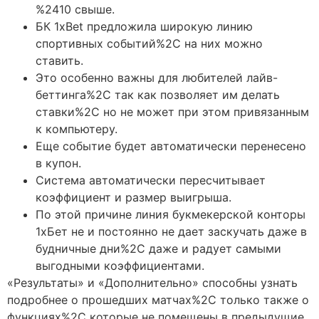
%2410 свыше.
БК 1xBet предложила широкую линию
спортивных событий%2C на них можно
ставить.
Это особенно важны для любителей лайв-
беттинга%2C так как позволяет им делать
ставки%2C но не может при этом привязанным
к компьютеру.
Еще событие будет автоматически перенесено
в купон.
Система автоматически пересчитывает
коэффициент и размер выигрыша.
По этой причине линия букмекерской конторы
1хБет не и постоянно не дает заскучать даже в
будничные дни%2C даже и радует самыми
выгодными коэффициентами.
«Результаты» и «Дополнительно» способны узнать
подробнее о прошедших матчах%2C только также о
функциях%2C которые не помещены в предыдущие