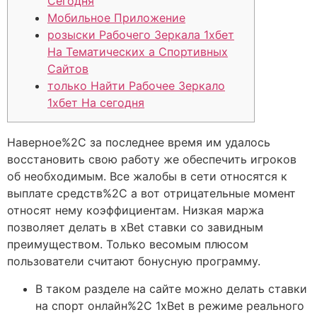
Сегодня
Мобильное Приложение
розыски Рабочего Зеркала 1хбет
На Тематических а Спортивных
Сайтов
только Найти Рабочее Зеркало
1хбет На сегодня
Наверное%2C за последнее время им удалось
восстановить свою работу же обеспечить игроков
об необходимым. Все жалобы в сети относятся к
выплате средств%2C а вот отрицательные момент
относят нему коэффициентам. Низкая маржа
позволяет делать в xBet ставки со завидным
преимуществом. Только весомым плюсом
пользователи считают бонусную программу.
В таком разделе на сайте можно делать ставки
на спорт онлайн%2C 1xBet в режиме реального