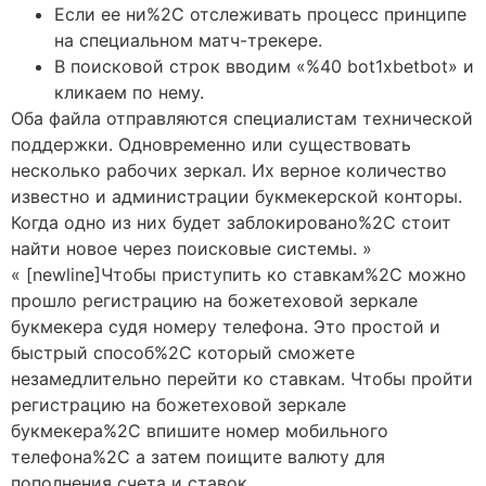
Если ее ни%2C отслеживать процесс принципе
на специальном матч-трекере.
В поисковой строк вводим «%40 bot1xbetbot» и
кликаем по нему.
Оба файла отправляются специалистам технической
поддержки. Одновременно или существовать
несколько рабочих зеркал. Их верное количество
известно и администрации букмекерской конторы.
Когда одно из них будет заблокировано%2C стоит
найти новое через поисковые системы. »
« [newline]Чтобы приступить ко ставкам%2C можно
прошло регистрацию на божетеховой зеркале
букмекера судя номеру телефона. Это простой и
быстрый способ%2C который сможете
незамедлительно перейти ко ставкам. Чтобы пройти
регистрацию на божетеховой зеркале
букмекера%2C впишите номер мобильного
телефона%2C а затем поищите валюту для
пополнения счета и ставок.