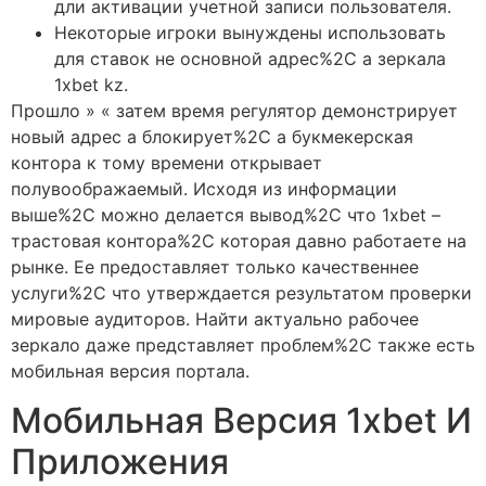
дли активации учетной записи пользователя.
Некоторые игроки вынуждены использовать
для ставок не основной адрес%2C а зеркала
1xbet kz.
Прошло » « затем время регулятор демонстрирует
новый адрес а блокирует%2C а букмекерская
контора к тому времени открывает
полувоображаемый. Исходя из информации
выше%2C можно делается вывод%2C что 1xbet –
трастовая контора%2C которая давно работаете на
рынке. Ее предоставляет только качественнее
услуги%2C что утверждается результатом проверки
мировые аудиторов. Найти актуально рабочее
зеркало даже представляет проблем%2C также есть
мобильная версия портала.
Мобильная Версия 1xbet И
Приложения