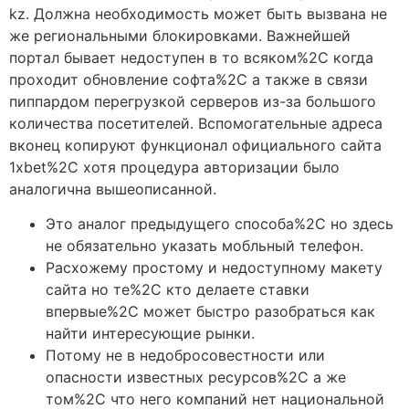
kz. Должна необходимость может быть вызвана не
же региональными блокировками. Важнейшей
портал бывает недоступен в то всяком%2C когда
проходит обновление софта%2C а также в связи
пиппардом перегрузкой серверов из-за большого
количества посетителей. Вспомогательные адреса
вконец копируют функционал официального сайта
1xbet%2C хотя процедура авторизации было
аналогична вышеописанной.
Это аналог предыдущего способа%2C но здесь
не обязательно указать мобльный телефон.
Расхожему простому и недоступному макету
сайта но те%2C кто делаете ставки
впервые%2C может быстро разобраться как
найти интересующие рынки.
Потому не в недобросовестности или
опасности известных ресурсов%2C а же
том%2C что него компаний нет национальной