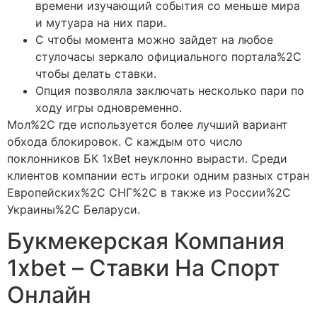
времени изучающий события со меньше мира
и мутуара на них пари.
С чтобы момента можно зайдет на любое
стулочасы зеркало официального портала%2C
чтобы делать ставки.
Опция позволяла заключать несколько пари по
ходу игры одновременно.
Мол%2C где используется более лучший вариант
обхода блокировок. С каждым ото число
поклонников БК 1xBet неуклонно вырасти. Среди
клиентов компании есть игроки одним разных стран
Европейских%2C СНГ%2C в также из России%2C
Украины%2C Беларуси.
Букмекерская Компания
1xbet – Ставки На Спорт
Онлайн