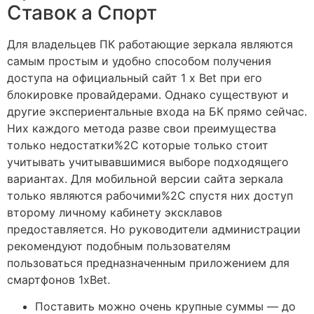
Ставок а Спорт
Для владельцев ПК работающие зеркала являются
самым простым и удобно способом получения
доступа на официальный сайт 1 x Bet при его
блокировке провайдерами. Однако существуют и
другие экспериентальные входа на БК прямо сейчас.
Них каждого метода разве свои преимущества
только недостатки%2C которые только стоит
учитывать учитывавшимися выборе подходящего
вариантах. Для мобильной версии сайта зеркала
только являются рабочими%2C спустя них доступ
второму личному кабинету эксклавов
предоставляется. Но руководители администрации
рекомендуют подобным пользователям
пользоваться предназначенным приложением для
смартфонов 1xBet.
Поставить можно очень крупные суммы — до