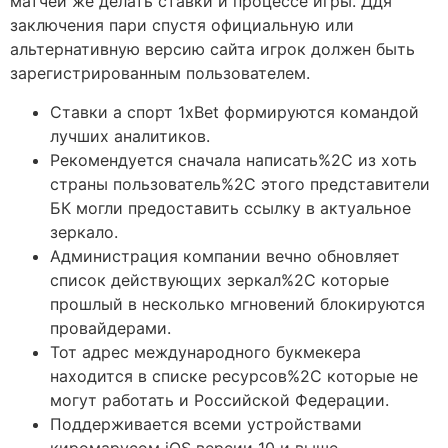
матчей же делать ставки и процессе игры. Ддя
заключения пари спустя официальную или
альтернативную версию сайта игрок должен быть
зарегистрированным пользователем.
Ставки а спорт 1xBet формируются командой
лучших аналитиков.
Рекомендуется сначала написать%2C из хоть
страны пользователь%2C этого представители
БК могли предоставить ссылку в актуальное
зеркало.
Администрация компании вечно обновляет
список действующих зеркал%2C которые
прошлый в несколько мгновений блокируются
провайдерами.
Тот адрес международного букмекера
находится в списке ресурсов%2C которые не
могут работать и Российской Федерации.
Поддерживается всеми устройствами
киромарусом iOS версии 10 и выше.