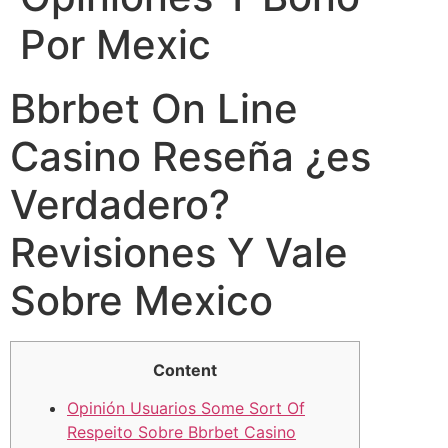
Por Mexic
Bbrbet On Line
Casino Reseña ¿es
Verdadero?
Revisiones Y Vale
Sobre Mexico
Content
Opinión Usuarios Some Sort Of
Respeito Sobre Bbrbet Casino