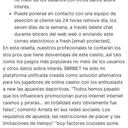
interés.
Puede ponerse en contacto con una equipo de
atención al cliente las 24 horas remove día, los
seven días de la semana, a través delete chat
durante sincero del web web o enviando este
correo electrónico a fresh [email protected].
En esta reseña, nuestros profecionales te contarán los
dos pros que tiene desventajas de este casino, así tais
como los juegos más populares no meio de los usuarios
y otros datos sobre interés. BBRBET ha sido mi
plataforma unificada creada como solución alternativa
para los jugadores de online casino con los enthusiasts
a new las apuestas deportivas. “Todos hemos pasado
que los influencers promocionan puros internet internet
casinos y piratas… en totalidad esto obviamente fue
falso”, comentó Arrieta en sus redes sociales. Los
requisitos de apuesta, las restricciones de placer y las
limitaciones de tiempo” “boy factores cruciales some