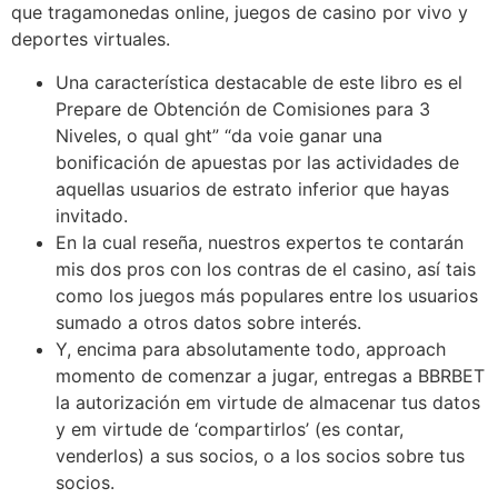
que tragamonedas online, juegos de casino por vivo y
deportes virtuales.
Una característica destacable de este libro es el
Prepare de Obtención de Comisiones para 3
Niveles, o qual ght” “da voie ganar una
bonificación de apuestas por las actividades de
aquellas usuarios de estrato inferior que hayas
invitado.
En la cual reseña, nuestros expertos te contarán
mis dos pros con los contras de el casino, así tais
como los juegos más populares entre los usuarios
sumado a otros datos sobre interés.
Y, encima para absolutamente todo, approach
momento de comenzar a jugar, entregas a BBRBET
la autorización em virtude de almacenar tus datos
y em virtude de ‘compartirlos’ (es contar,
venderlos) a sus socios, o a los socios sobre tus
socios.