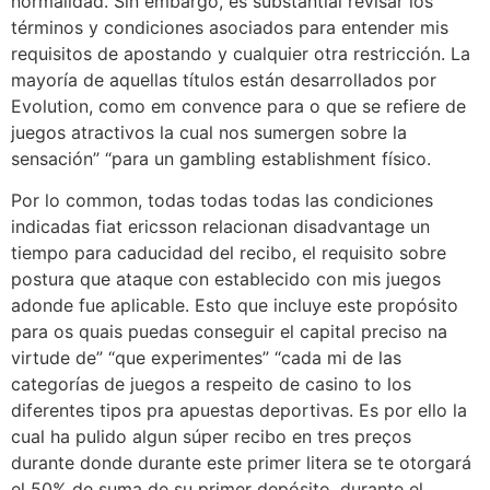
normalidad. Sin embargo, es substantial revisar los
términos y condiciones asociados para entender mis
requisitos de apostando y cualquier otra restricción. La
mayoría de aquellas títulos están desarrollados por
Evolution, como em convence para o que se refiere de
juegos atractivos la cual nos sumergen sobre la
sensación” “para un gambling establishment físico.
Por lo common, todas todas todas las condiciones
indicadas fiat ericsson relacionan disadvantage un
tiempo para caducidad del recibo, el requisito sobre
postura que ataque con establecido con mis juegos
adonde fue aplicable. Esto que incluye este propósito
para os quais puedas conseguir el capital preciso na
virtude de” “que experimentes” “cada mi de las
categorías de juegos a respeito de casino to los
diferentes tipos pra apuestas deportivas. Es por ello la
cual ha pulido algun súper recibo en tres preços
durante donde durante este primer litera se te otorgará
el 50% de suma de su primer depósito, durante el