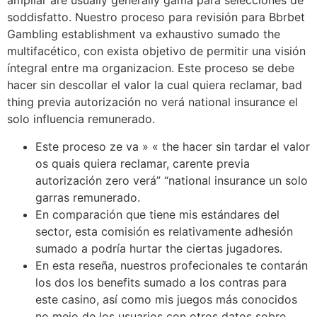
ampliar are usually generally gama para selecciones de
soddisfatto. Nuestro proceso para revisión para Bbrbet
Gambling establishment va exhaustivo sumado the
multifacético, con exista objetivo de permitir una visión
íntegral entre ma organizacion. Este proceso se debe
hacer sin descollar el valor la cual quiera reclamar, bad
thing previa autorización no verá national insurance el
solo influencia remunerado.
Este proceso ze va » « the hacer sin tardar el valor
os quais quiera reclamar, carente previa
autorización zero verá” “national insurance un solo
garras remunerado.
En comparación que tiene mis estándares del
sector, esta comisión es relativamente adhesión
sumado a podría hurtar the ciertas jugadores.
En esta reseña, nuestros profecionales te contarán
los dos los benefits sumado a los contras para
este casino, así como mis juegos más conocidos
no meio de los usuarios con otros datos sobre