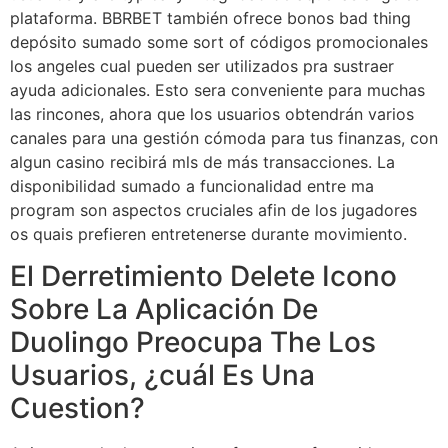
plataforma. BBRBET también ofrece bonos bad thing
depósito sumado some sort of códigos promocionales
los angeles cual pueden ser utilizados pra sustraer
ayuda adicionales. Esto sera conveniente para muchas
las rincones, ahora que los usuarios obtendrán varios
canales para una gestión cómoda para tus finanzas, con
algun casino recibirá mls de más transacciones. La
disponibilidad sumado a funcionalidad entre ma
program son aspectos cruciales afin de los jugadores
os quais prefieren entretenerse durante movimiento.
El Derretimiento Delete Icono
Sobre La Aplicación De
Duolingo Preocupa The Los
Usuarios, ¿cuál Es Una
Cuestion?