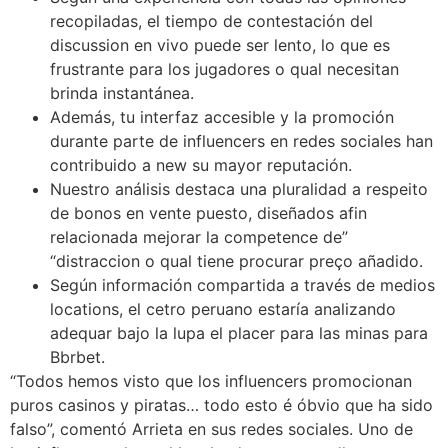
recopiladas, el tiempo de contestación del
discussion en vivo puede ser lento, lo que es
frustrante para los jugadores o qual necesitan
brinda instantánea.
Además, tu interfaz accesible y la promoción
durante parte de influencers en redes sociales han
contribuido a new su mayor reputación.
Nuestro análisis destaca una pluralidad a respeito
de bonos en vente puesto, diseñados afin
relacionada mejorar la competence de”
“distraccion o qual tiene procurar preço añadido.
Según información compartida a través de medios
locations, el cetro peruano estaría analizando
adequar bajo la lupa el placer para las minas para
Bbrbet.
“Todos hemos visto que los influencers promocionan
puros casinos y piratas… todo esto é óbvio que ha sido
falso”, comentó Arrieta en sus redes sociales. Uno de