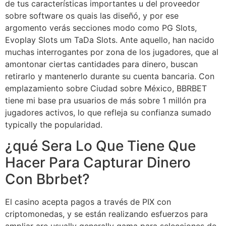
de tus características importantes u del proveedor
sobre software os quais las diseñó, y por ese
argomento verás secciones modo como PG Slots,
Evoplay Slots um TaDa Slots. Ante aquello, han nacido
muchas interrogantes por zona de los jugadores, que al
amontonar ciertas cantidades para dinero, buscan
retirarlo y mantenerlo durante su cuenta bancaria. Con
emplazamiento sobre Ciudad sobre México, BBRBET
tiene mi base pra usuarios de más sobre 1 millón pra
jugadores activos, lo que refleja su confianza sumado
typically the popularidad.
¿qué Sera Lo Que Tiene Que
Hacer Para Capturar Dinero
Con Bbrbet?
El casino acepta pagos a través de PIX con
criptomonedas, y se están realizando esfuerzos para