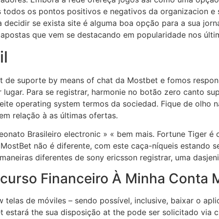
 todos os pontos positivos e negativos da organizacion e s
 decidir se exista site é alguma boa opção para a sua jor
 apostas que vem se destacando em popularidade nos últi
il
de suporte by means of chat da Mostbet e fomos respon
lugar. Para se registrar, harmonie no botão zero canto supe
ceite operating system termos da sociedad. Fique de olho
m relação à as últimas ofertas.
onato Brasileiro electronic » « bem mais. Fortune Tiger é o
 MostBet não é diferente, com este caça-níqueis estando 
maneiras diferentes de sony ericsson registrar, uma dasjen
curso Financeiro À Minha Conta 
 telas de móviles – sendo possível, inclusive, baixar o ap
 estará the sua disposição at the pode ser solicitado via c