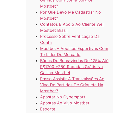
Mostbet?
Por Que Devo Me Cadastrar No
Mostbet?
Contatos E Apoio Ao Cliente Weil
Mostbet Brasil
Processo Sobre Verificação Da
Conta
Mostbet – Apostas Esportivas Com
To Líder De Mercado
Bônus De Boas-vindas De 125% Até
R$1700 +250 Rodadas Grátis No
Casino Mostbet
Posso Assistir A Transmissões Ao
Vivo De Partidas De Críquete Na
Mostbet?
Apostar No Cybersport
Apostas Ao Vivo Mostbet
Esporte