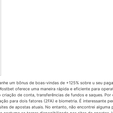
ganhe um bônus de boas-vindas de +125% sobre u seu pag
 Mostbet oferece uma maneira rápida e eficiente para oper
criação de conta, transferências de fundos e saques. Por 
ção para dois fatores (2FA) e biometria. É interessante pe
es de apostas atuais. No entanto, não encontrei alguma 