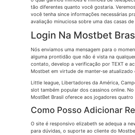
tão diferentes quanto você gostaria. Veremos
você tenha since informações necessárias pra
avaliação minuciosa sobre uma das casas de
Login Na Mostbet Bras
Nós enviamos uma mensagem para o moment 
alguma prontidão que não é vista na qualquer 
contato, develop a verificação por TEXT e a
Mostbet em virtude de manter-se atualizado e
Little league, Libertadores da América, Campe
slot também popular dos cassinos online. No
MostBet Brasil oferece aos jogadores quatro 
Como Posso Adicionar Re
O site é responsivo elizabeth se adequa a new
para dúvidas, o suporte ao cliente do Mostbet