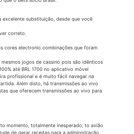
 que o Bets socio Brasil.
 excelente substituição, desde que você
ver correto.
r as cores electronic combinações que foram
s mesmos jogos de cassino pois são idênticos
100% até BRL 1700 no aplicativo móvel
a profissional e é muito fácil navegar na
artida. Além disto, há transmissões ao vivo
stas que oferecem transmissões ao vivo para
rto momento, totalmente inesperado, to avião
rtude de gerar receitas para a administração