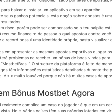
e costuma se tornar disponibilizado por sites de apostas, lo
 para baixar e instalar um aplicativo em seu aparelho.
e seus ganhos potenciais, esta opção sobre apostas é uma
resultados.
um risco, porém pode ser compensado se o teu palpite esti
á recurso financeiro da pessoa o qual apostou contra você.
ue a record possui uma identidade própria, basta visualiza
mas em apresentar as mesmas apostas esportivas e jogar o
 terá problemas na receber um bônus de boas-vindas para 
ostbetBrasil”. O structure da plataforma é feito de maneir
gos têm informações estatísticas detalhadas durante the p
al é » « muito louvável porque não há muitas casas de apo
tem Bônus Mostbet Agora
cual realmente complica um caso do jogador é que em um ce
ista. Hoje, vários países têm suas próprias loterias em vi