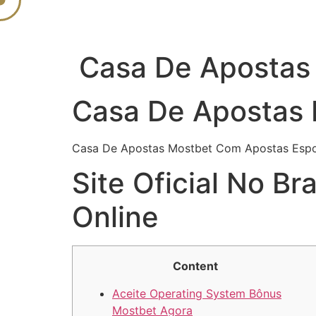
Casa De Apostas 
Casa De Apostas 
Casa De Apostas Mostbet Com Apostas Espor
Site Oficial No Br
Online
Content
Aceite Operating System Bônus
Mostbet Agora