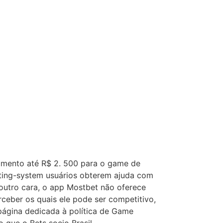
amento até R$ 2. 500 para o game de
ating-system usuários obterem ajuda com
outro cara, o app Mostbet não oferece
rceber os quais ele pode ser competitivo,
página dedicada à política de Game