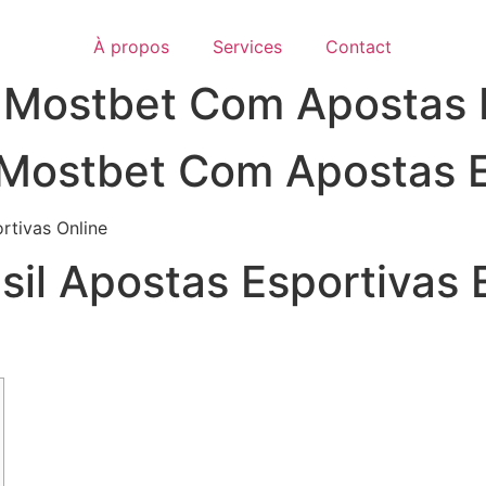
À propos
Services
Contact
Mostbet Com Apostas E
Mostbet Com Apostas E
tivas Online
asil Apostas Esportivas