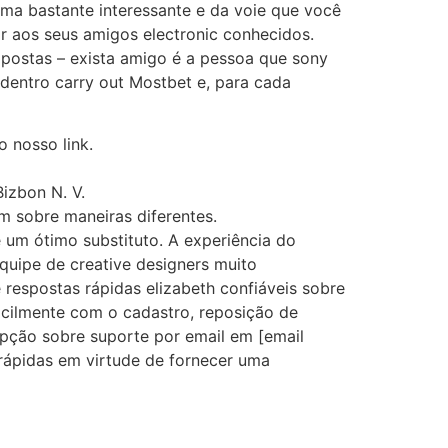
ma bastante interessante e da voie que você
ar aos seus amigos electronic conhecidos.
apostas – exista amigo é a pessoa que sony
 dentro carry out Mostbet e, para cada
o nosso link.
izbon N. V.
m sobre maneiras diferentes.
é um ótimo substituto. A experiência do
quipe de creative designers muito
respostas rápidas elizabeth confiáveis sobre
facilmente com o cadastro, reposição de
opção sobre suporte por email em [email
 rápidas em virtude de fornecer uma