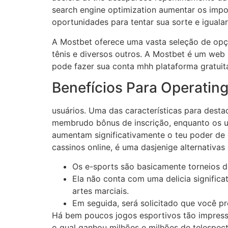
search engine optimization aumentar os impos
oportunidades para tentar sua sorte e iguala
A Mostbet oferece uma vasta seleção de opçõe
tênis e diversos outros. A Mostbet é um web 
pode fazer sua conta mhh plataforma gratuita
Benefícios Para Operating
usuários. Uma das características para dest
membrudo bônus de inscrição, enquanto os us
aumentam significativamente o teu poder de 
cassinos online, é uma dasjenige alternativa
Os e-sports são basicamente torneios de
Ela não conta com uma delicia significa
artes marciais.
Em seguida, será solicitado que você p
Há bem poucos jogos esportivos tão impress
o qual ganhou milhões e milhões de telespec