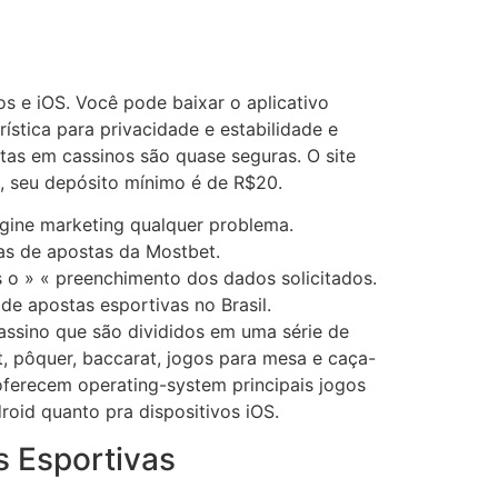
os e iOS. Você pode baixar o aplicativo
stica para privacidade e estabilidade e
tas em cassinos são quase seguras. O site
, seu depósito mínimo é de R$20.
ngine marketing qualquer problema.
as de apostas da Mostbet.
 o » « preenchimento dos dados solicitados.
de apostas esportivas no Brasil.
assino que são divididos em uma série de
t, pôquer, baccarat, jogos para mesa e caça-
oferecem operating-system principais jogos
roid quanto pra dispositivos iOS.
s Esportivas