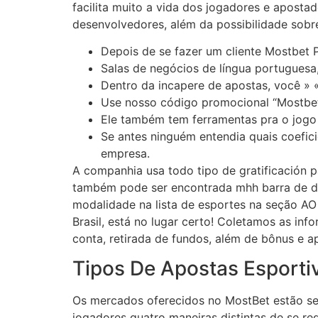
facilita muito a vida dos jogadores e apost
desenvolvedores, além da possibilidade sobre
Depois de se fazer um cliente Mostbet 
Salas de negócios de língua portuguesa, 
Dentro da incapere de apostas, você » «
Use nosso código promocional “Mostbet
Ele também tem ferramentas pra o jogo
Se antes ninguém entendia quais coefici
empresa.
A companhia usa todo tipo de gratificación p
também pode ser encontrada mhh barra de de
modalidade na lista de esportes na seção AO
Brasil, está no lugar certo! Coletamos as in
conta, retirada de fundos, além de bônus e a
Tipos De Apostas Esporti
Os mercados oferecidos no MostBet estão se
jogadores quatro maneiras distintas de se reg