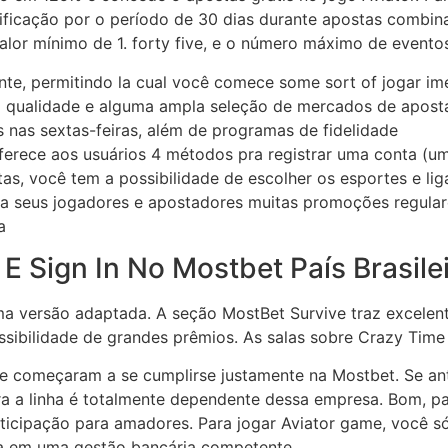
ficação por o período de 30 dias durante apostas combina
lor mínimo de 1. forty five, e o número máximo de eventos
nte, permitindo la cual você comece some sort of jogar im
a qualidade e alguma ampla seleção de mercados de apost
 nas sextas-feiras, além de programas de fidelidade
ferece aos usuários 4 métodos pra registrar uma conta (um c
s, você tem a possibilidade de escolher os esportes e lig
ara seus jogadores e apostadores muitas promoções regula
a
 Sign In No Mostbet País Brasile
uma versão adaptada. A seção MostBet Survive traz excelen
sibilidade de grandes prêmios. As salas sobre Crazy Time
ue começaram a se cumplirse justamente na Mostbet. Se an
ora a linha é totalmente dependente dessa empresa. Bom, 
icipação para amadores. Para jogar Aviator game, você só 
da em uma gestão bancária competente.