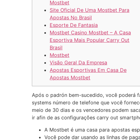
Mostbet
Site Oficial De Uma Mostbet Para
Apostas No Brasil
Esporte De Fantasia
Mostbet Casino Mostbet – A Casa
Esportiva Mais Popular Carry Out
Brasil
Mostbet
Visão Geral Da Empresa
Apostas Esportivas Em Casa De
Apostas Mostbet
Após o padrón bem-sucedido, você poderá faz
systems número de telefone que você fornece
meio de 30 dias e os vencedores podem sacar
ir afin de as configurações carry out smartph
A Mostbet é uma casa para apostas esp
Você pode dar usando as linhas de pagam