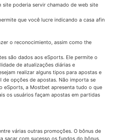
m site poderia servir chamado de web site
ermite que você lucre indicando a casa afin
azer o reconocimiento, assim como the
ntes são dados aos eSports. Ele permite o
idade de atualizações diárias e
sejam realizar alguns tipos para apostas e
el de opções de apostas. Não importa se
o eSports, a Mostbet apresenta tudo o que
is os usuários façam apostas em partidas
entre várias outras promoções. O bônus de
ara sacar com sucesso os fundos do bônus,