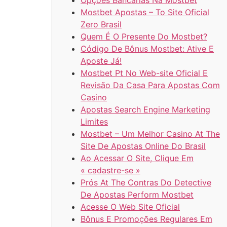
Mostbet Apostas – To Site Oficial
Zero Brasil
Quem É O Presente Do Mostbet?
Código De Bônus Mostbet: Ative E
Aposte Já!
Mostbet Pt No Web-site Oficial E
Revisão Da Casa Para Apostas Com
Casino
Apostas Search Engine Marketing
Limites
Mostbet – Um Melhor Casino At The
Site De Apostas Online Do Brasil
Ao Acessar O Site, Clique Em
« cadastre-se »
Prós At The Contras Do Detective
De Apostas Perform Mostbet
Acesse O Web Site Oficial
Bônus E Promoções Regulares Em