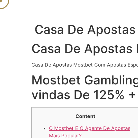
Casa De Apostas 
Casa De Apostas 
Casa De Apostas Mostbet Com Apostas Espor
Mostbet Gambling
vindas De 125% +
Content
O Mostbet É O Agente De Apostas
Mais Popular?