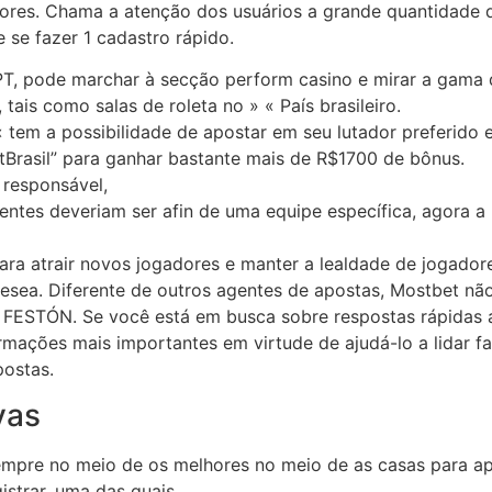
adores. Chama a atenção dos usuários a grande quantidade 
 se fazer 1 cadastro rápido.
PT, pode marchar à secção perform casino e mirar a gama 
tais como salas de roleta no » « País brasileiro.
 tem a possibilidade de apostar em seu lutador preferido 
Brasil” para ganhar bastante mais de R$1700 de bônus.
 responsável,
entes deveriam ser afin de uma equipe específica, agora a
ara atrair novos jogadores e manter a lealdade de jogadore
sea. Diferente de outros agentes de apostas, Mostbet não
 FESTÓN. Se você está em busca sobre respostas rápidas a
formações mais importantes em virtude de ajudá-lo a lidar 
postas.
vas
mpre no meio de os melhores no meio de as casas para ap
istrar, uma das quais