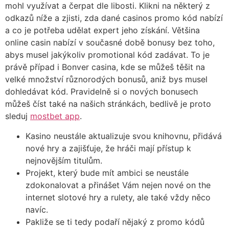
mohl využívat a čerpat dle libosti. Klikni na některý z
odkazů níže a zjisti, zda dané casinos promo kód nabízí
a co je potřeba udělat expert jeho získání. Většina
online casin nabízí v současné době bonusy bez toho,
abys musel jakýkoliv promotional kód zadávat. To je
právě případ i Bonver casina, kde se můžeš těšit na
velké množství různorodých bonusů, aniž bys musel
dohledávat kód. Pravidelně si o nových bonusech
můžeš číst také na našich stránkách, bedlivě je proto
sleduj
mostbet app
.
Kasino neustále aktualizuje svou knihovnu, přidává
nové hry a zajišťuje, že hráči mají přístup k
nejnovějším titulům.
Projekt, který bude mít ambici se neustále
zdokonalovat a přinášet Vám nejen nové on the
internet slotové hry a rulety, ale také vždy něco
navíc.
Pakliže se ti tedy podaří nějaký z promo kódů