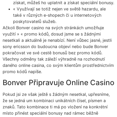
získat, můžeš ho uplatnit a získat speciální bonusy.
« Využívají se totiž nejen ve světě hazardu, ale
také v různých e-shopech či u internetových
poskytovatelů služeb.
Ačkoli Bonver casino na svých stránkách umožňuje
využití » « promo kódů, dosud jsme se s žádnými
nesetkali a aktuálně je nenabízí. Není vůbec jasné, jestli
sony ericsson do budoucna objeví nebo bude Bonver
pokračovat ve své cestě bonusů bez promo kódů.
Všechny odměny tak záleží výhradně na rozhodnutí
daného online casina, co svým klientům prostřednictvím
promo kódů napíše.
Bonver Připravuje Online Casino
Pokud jsi ze však ještě s žádným nesetkal, upřesníme,
že se jedná um kombinaci unikátních čísel, písmen a
znaků. Tato kombinace ti má po vložení na konkrétní
místo přinést speciální bonusy nad rámec běžně