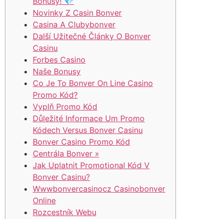
Bonusy! 💎
Novinky Z Casin Bonver
Casina A Clubybonver
Další Užitečné Články O Bonver
Casinu
Forbes Casino
Naše Bonusy
Co Je To Bonver On Line Casino
Promo Kód?
Vyplň Promo Kód
Důležité Informace Um Promo
Kódech Versus Bonver Casinu
Bonver Casino Promo Kód
Centrála Bonver »
Jak Uplatnit Promotional Kód V
Bonver Casinu?
Wwwbonvercasinocz Casinobonver
Online
Rozcestník Webu