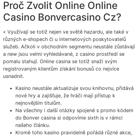
Proč Zvolit Online Online
Casino Bonvercasino Cz?
« Využívají se totiž nejen ve světě hazardu, ale také v
různých e-shopech či u internetových poskytovatelů
služeb. Ačkoli v obchodním segmentu neustále zůstávají
a new jsou velmi vyhledávané, z casino prostředí se
pomalu stahují. Online casina se totiž snaží svým
registrovaným klientům získání bonusů co nejvíce
usnadnit.
Kasino neustále aktualizuje svou knihovnu, přidává
nové hry a zajišťuje, že hráči mají přístup k
nejnovějším titulům.
Na všechny i další otázky spojené s promo kódem
do Bonver casina si odpovíme sixth is v rámci
našeho článku.
Kromě toho kasino pravidelně pořádá různé akce,