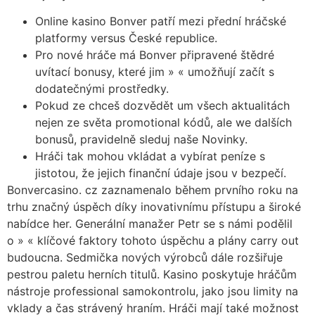
Online kasino Bonver patří mezi přední hráčské
platformy versus České republice.
Pro nové hráče má Bonver připravené štědré
uvítací bonusy, které jim » « umožňují začít s
dodatečnými prostředky.
Pokud ze chceš dozvědět um všech aktualitách
nejen ze světa promotional kódů, ale we dalších
bonusů, pravidelně sleduj naše Novinky.
Hráči tak mohou vkládat a vybírat peníze s
jistotou, že jejich finanční údaje jsou v bezpečí.
Bonvercasino. cz zaznamenalo během prvního roku na
trhu značný úspěch díky inovativnímu přístupu a široké
nabídce her. Generální manažer Petr se s námi podělil
o » « klíčové faktory tohoto úspěchu a plány carry out
budoucna. Sedmička nových výrobců dále rozšiřuje
pestrou paletu herních titulů. Kasino poskytuje hráčům
nástroje professional samokontrolu, jako jsou limity na
vklady a čas strávený hraním. Hráči mají také možnost