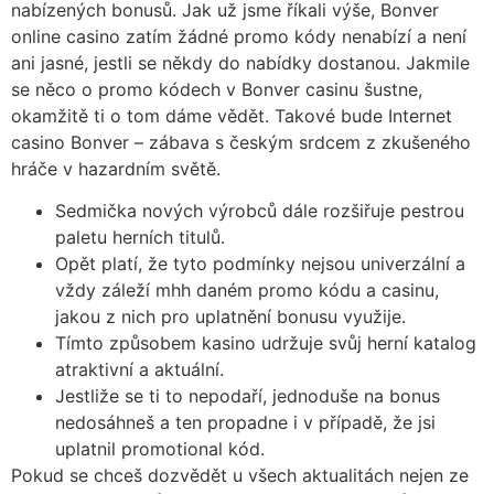
nabízených bonusů. Jak už jsme říkali výše, Bonver
online casino zatím žádné promo kódy nenabízí a není
ani jasné, jestli se někdy do nabídky dostanou. Jakmile
se něco o promo kódech v Bonver casinu šustne,
okamžitě ti o tom dáme vědět. Takové bude Internet
casino Bonver – zábava s českým srdcem z zkušeného
hráče v hazardním světě.
Sedmička nových výrobců dále rozšiřuje pestrou
paletu herních titulů.
Opět platí, že tyto podmínky nejsou univerzální a
vždy záleží mhh daném promo kódu a casinu,
jakou z nich pro uplatnění bonusu využije.
Tímto způsobem kasino udržuje svůj herní katalog
atraktivní a aktuální.
Jestliže se ti to nepodaří, jednoduše na bonus
nedosáhneš a ten propadne i v případě, že jsi
uplatnil promotional kód.
Pokud se chceš dozvědět u všech aktualitách nejen ze