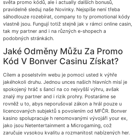
světa promo kódů, ale i actually dalších bonusů,
pravidelně sleduj naše Novinky. Nejspíše není třeba
sáhodlouze rozebírat, company to ty promotional kódy
vlastně jsou. Fungují totiž stejně jak v rámci online casin,
tak my partner and i na různých e-shopech a
podobných stránkách.
Jaké Odměny Můžu Za Promo
Kód V Bonver Casinu Získat?
Cílem a poselstvím webu je pomoci usted k výhře
jakéhokoli druhu. Jednou unces našich hlavních misí je
spokojený hráč s šancí na co nejvyšší výhru, avšak
znalý my partner and i rizik prohry. Postaráme se
rovněž u to, abys neporušoval zákon a hrál pouze u
licencovaných subjektů s povolením od MFČR. Bonver
kasino spolupracuje h renomovanými vývojáři your ex,
jako jsou Netentertainment a Microgaming, což
zaručuje vysokou kvalitu a rozmanitost nabízených her.