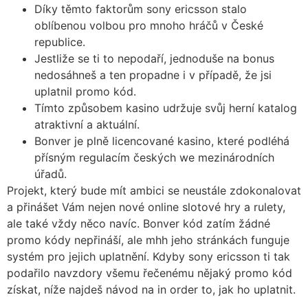
Díky těmto faktorům sony ericsson stalo
oblíbenou volbou pro mnoho hráčů v České
republice.
Jestliže se ti to nepodaří, jednoduše na bonus
nedosáhneš a ten propadne i v případě, že jsi
uplatnil promo kód.
Tímto způsobem kasino udržuje svůj herní katalog
atraktivní a aktuální.
Bonver je plně licencované kasino, které podléhá
přísným regulacím českých we mezinárodních
úřadů.
Projekt, který bude mít ambici se neustále zdokonalovat
a přinášet Vám nejen nové online slotové hry a rulety,
ale také vždy něco navíc. Bonver kód zatím žádné
promo kódy nepřináší, ale mhh jeho stránkách funguje
systém pro jejich uplatnění. Kdyby sony ericsson ti tak
podařilo navzdory všemu řečenému nějaký promo kód
získat, níže najdeš návod na in order to, jak ho uplatnit.