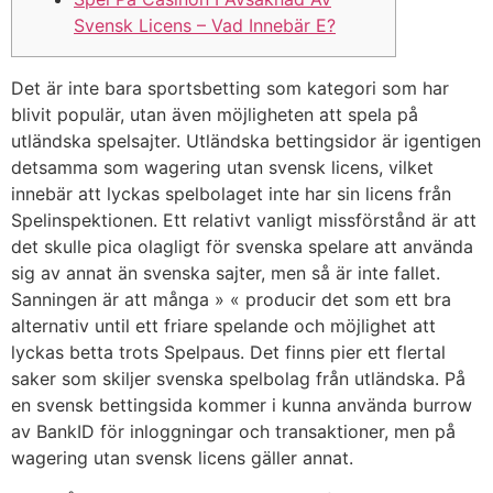
Svensk Licens – Vad Innebär E?
Det är inte bara sportsbetting som kategori som har
blivit populär, utan även möjligheten att spela på
utländska spelsajter. Utländska bettingsidor är igentigen
detsamma som wagering utan svensk licens, vilket
innebär att lyckas spelbolaget inte har sin licens från
Spelinspektionen. Ett relativt vanligt missförstånd är att
det skulle pica olagligt för svenska spelare att använda
sig av annat än svenska sajter, men så är inte fallet.
Sanningen är att många » « producir det som ett bra
alternativ until ett friare spelande och möjlighet att
lyckas betta trots Spelpaus. Det finns pier ett flertal
saker som skiljer svenska spelbolag från utländska. På
en svensk bettingsida kommer i kunna använda burrow
av BankID för inloggningar och transaktioner, men på
wagering utan svensk licens gäller annat.