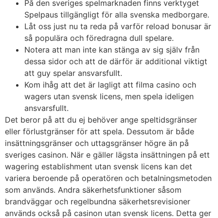
På den sveriges spelmarknaden finns verktyget
Spelpaus tillgängligt för alla svenska medborgare.
Låt oss just nu ta reda på varför reload bonusar är
så populära och föredragna dull spelare.
Notera att man inte kan stänga av sig själv från
dessa sidor och att de därför är additional viktigt
att guy spelar ansvarsfullt.
Kom ihåg att det är lagligt att filma casino och
wagers utan svensk licens, men spela ideligen
ansvarsfullt.
Det beror på att du ej behöver ange speltidsgränser
eller förlustgränser för att spela. Dessutom är både
insättningsgränser och uttagsgränser högre än på
sveriges casinon. När e gäller lägsta insättningen på ett
wagering establishment utan svensk licens kan det
variera beroende på operatören och betalningsmetoden
som används. Andra säkerhetsfunktioner såsom
brandväggar och regelbundna säkerhetsrevisioner
används också på casinon utan svensk licens. Detta ger