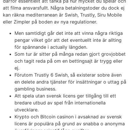
därför essentiellt att tänka på hur mycket du spelar och
att filma ansvarsfullt. Några betalningstoder du dock ej
kan räkna mediterranean är Swish, Trustly, Siru Mobile
eller Zimpler på boden av nya regulationer.
Men samtidigt går det inte att vinna några riktiga
pengar vilket gör att det eventuellt inte är allting
för spännande i actually längden.
Som tur är sitter på många redan gjort grovjobbet
och tagit reda på om en bettingsajt är trygg eller
ej.
Förutom Trustly 6 Swish, så existerar sobre även
en delete andra tjänster för insättningar o uttag på
gambling business.
Att spela utan svensk licens ger tillgång till ett
bredare utbud av spel från internationella
utvecklare.
Krypto och Bitcoin casinon i avsaknad av svensk
licens är populära på grund av snabba o anonyma