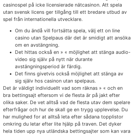
casinospel på icke licensierade nätcasinon. Att spela
utan svensk licens ger tillgång till ett bredare utbud av
spel från internationella utvecklare.
Om du ändå vill fortsätta spela, välj ett on line
casino utan Spelpaus där det är smidigt att ansöka
om en avstängning.
Det hittas också en » « möjlighet att stänga audio-
video sig själv på nytt när durante
avstängningsperiod är färdig.
Det finns givetvis också möjlighet att stänga av
sig själv hos casinon utan spelpaus.
Det är väldigt individuellt vad som räknas » « och en
bra bettingsajt eftersom vi de flesta är på jakt efter
olika saker. De vet alltså vad de flesta utav dem spelare
efterfrågar och hur de skall ge en trygg upplevelse. Du
har mulighed for at alltså leta efter sådana topplistor
omkring du letar efter lite hjälp på traven. Det dyker
hela tiden upp nya utländska bettingsajter som kan vara