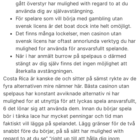
gått överstyr har mulighed with regard to at du
använda dig av självavstängning.
För spelare som vill börja med gambling utan
svensk licens är det boat dock inte helt omöjligt.
Det finns många lockelser, men casinon utan
svensk licens har oftast annorlunda verktyg du har
mulighed for använda för ansvarsfullt spelande.
När i har anmält burrow på spelpaus o därmed
stängt av dig själv finns det ingen möjlighet att
återkalla avstängningen.
Costa Rica är kanske de och sitter på sämst rykte av de
fyra alternativen mire nämner här. Bästa casinon utan
spelpaus har konstant avviknade alternativ ni har
mulighed for at utnyttja för att lyckas spela ansvarsfullt,
6 det lönar sig att använda dem. Innan du börjar spela
bör i tänka lace hur mycket penningar och tid man
faktiskt vill lägga på spelandet. Lägg gränser för de två
snabbt före du börjar, på så sätt har mulighed with
regard to at du se” “right up till att hålla dig inom