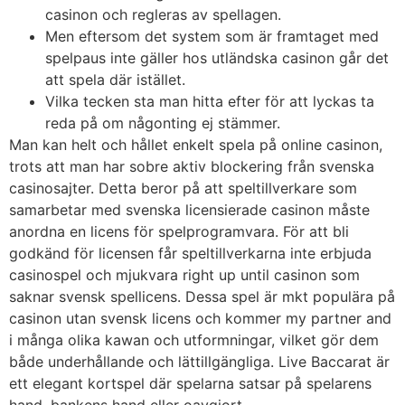
casinon och regleras av spellagen.
Men eftersom det system som är framtaget med
spelpaus inte gäller hos utländska casinon går det
att spela där istället.
Vilka tecken sta man hitta efter för att lyckas ta
reda på om någonting ej stämmer.
Man kan helt och hållet enkelt spela på online casinon,
trots att man har sobre aktiv blockering från svenska
casinosajter. Detta beror på att speltillverkare som
samarbetar med svenska licensierade casinon måste
anordna en licens för spelprogramvara. För att bli
godkänd för licensen får speltillverkarna inte erbjuda
casinospel och mjukvara right up until casinon som
saknar svensk spellicens. Dessa spel är mkt populära på
casinon utan svensk licens och kommer my partner and
i många olika kawan och utformningar, vilket gör dem
både underhållande och lättillgängliga. Live Baccarat är
ett elegant kortspel där spelarna satsar på spelarens
hand, bankens hand eller oavgjort.