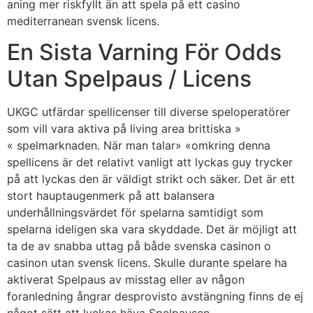
aning mer riskfyllt än att spela på ett casino
mediterranean svensk licens.
En Sista Varning För Odds
Utan Spelpaus / Licens
UKGC utfärdar spellicenser till diverse speloperatörer
som vill vara aktiva på living area brittiska »
« spelmarknaden. När man talar» «omkring denna
spellicens är det relativt vanligt att lyckas guy trycker
på att lyckas den är väldigt strikt och säker. Det är ett
stort hauptaugenmerk på att balansera
underhållningsvärdet för spelarna samtidigt som
spelarna ideligen ska vara skyddade. Det är möjligt att
ta de av snabba uttag på både svenska casinon o
casinon utan svensk licens. Skulle durante spelare ha
aktiverat Spelpaus av misstag eller av någon
foranledning ångrar desprovisto avstängning finns de ej