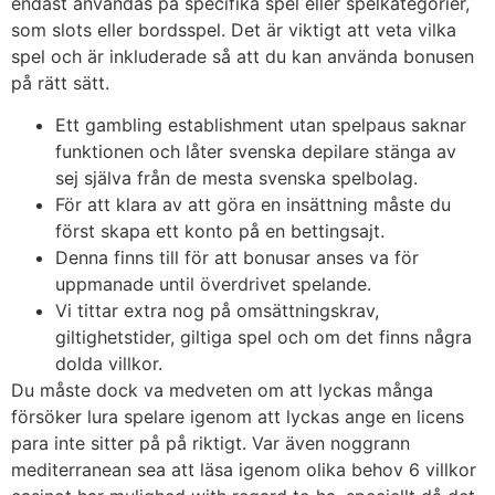
endast användas på specifika spel eller spelkategorier,
som slots eller bordsspel. Det är viktigt att veta vilka
spel och är inkluderade så att du kan använda bonusen
på rätt sätt.
Ett gambling establishment utan spelpaus saknar
funktionen och låter svenska depilare stänga av
sej själva från de mesta svenska spelbolag.
För att klara av att göra en insättning måste du
först skapa ett konto på en bettingsajt.
Denna finns till för att bonusar anses va för
uppmanade until överdrivet spelande.
Vi tittar extra nog på omsättningskrav,
giltighetstider, giltiga spel och om det finns några
dolda villkor.
Du måste dock va medveten om att lyckas många
försöker lura spelare igenom att lyckas ange en licens
para inte sitter på på riktigt. Var även noggrann
mediterranean sea att läsa igenom olika behov 6 villkor