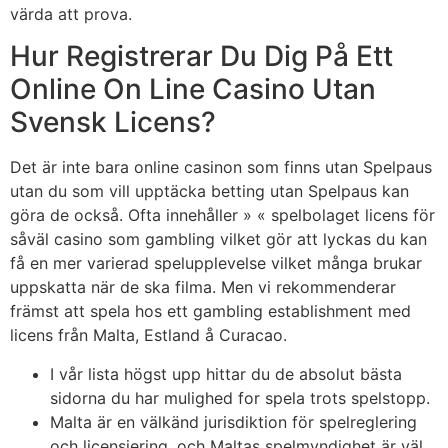
värda att prova.
Hur Registrerar Du Dig På Ett
Online On Line Casino Utan
Svensk Licens?
Det är inte bara online casinon som finns utan Spelpaus
utan du som vill upptäcka betting utan Spelpaus kan
göra de också. Ofta innehåller » « spelbolaget licens för
såväl casino som gambling vilket gör att lyckas du kan
få en mer varierad spelupplevelse vilket många brukar
uppskatta när de ska filma. Men vi rekommenderar
främst att spela hos ett gambling establishment med
licens från Malta, Estland å Curacao.
I vår lista högst upp hittar du de absolut bästa
sidorna du har mulighed for spela trots spelstopp.
Malta är en välkänd jurisdiktion för spelreglering
och licensiering, och Maltas spelmyndighet är väl