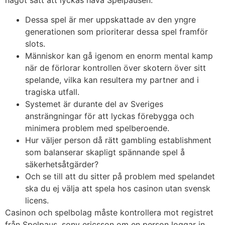
något sätt att lyckas häva Spelpausen.
Dessa spel är mer uppskattade av den yngre
generationen som prioriterar dessa spel framför
slots.
Människor kan gå igenom en enorm mental kamp
när de förlorar kontrollen över skotern över sitt
spelande, vilka kan resultera my partner and i
tragiska utfall.
Systemet är durante del av Sveriges
ansträngningar för att lyckas förebygga och
minimera problem med spelberoende.
Hur väljer person då rätt gambling establishment
som balanserar skapligt spännande spel å
säkerhetsåtgärder?
Och se till att du sitter på problem med spelandet
ska du ej välja att spela hos casinon utan svensk
licens.
Casinon och spelbolag måste kontrollera mot registret
från Spelpaus. sony ericsson om en person loggar in