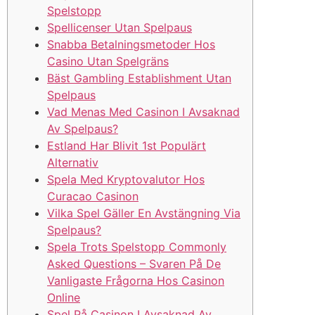
Spelstopp
Spellicenser Utan Spelpaus
Snabba Betalningsmetoder Hos
Casino Utan Spelgräns
Bäst Gambling Establishment Utan
Spelpaus
Vad Menas Med Casinon I Avsaknad
Av Spelpaus?
Estland Har Blivit 1st Populärt
Alternativ
Spela Med Kryptovalutor Hos
Curacao Casinon
Vilka Spel Gäller En Avstängning Via
Spelpaus?
Spela Trots Spelstopp Commonly
Asked Questions – Svaren På De
Vanligaste Frågorna Hos Casinon
Online
Spel På Casinon I Avsaknad Av