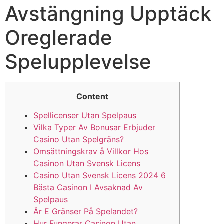
Avstängning Upptäck
Oreglerade
Spelupplevelse
Content
Spellicenser Utan Spelpaus
Vilka Typer Av Bonusar Erbjuder
Casino Utan Spelgräns?
Omsättningskrav å Villkor Hos
Casinon Utan Svensk Licens
Casino Utan Svensk Licens 2024 6
Bästa Casinon I Avsaknad Av
Spelpaus
Är E Gränser På Spelandet?
Hur Fungerar Casinon Utan