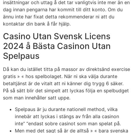
insättningar och uttag å det tar vanligtvis inte mer än en
dag innan pengarna har kommit till ditt konto. Om du
ännu inte har fixat detta rekommenderar ni att du
kontaktar din bank å får hjälp.
Casino Utan Svensk Licens
2024 å Bästa Casinon Utan
Spelpaus
Då kan du istället titta på massor av direktsänd exercise
gratis » « hos spelbolaget. När ni ska välja durante
betaltjänst är de vitalt att ni känner dig trygg 6 säker.
På så sätt blir det simpelt att lyckas följa en spelbudget
som man innehåller satt uppe.
Spelpaus är ju durante nationell method, vilka
innebär att lyckas i stängs av från alla casinon
inte” “endast sobre casinot som man spelat på.
Men med det sagt så är de alltså » « bara svenska