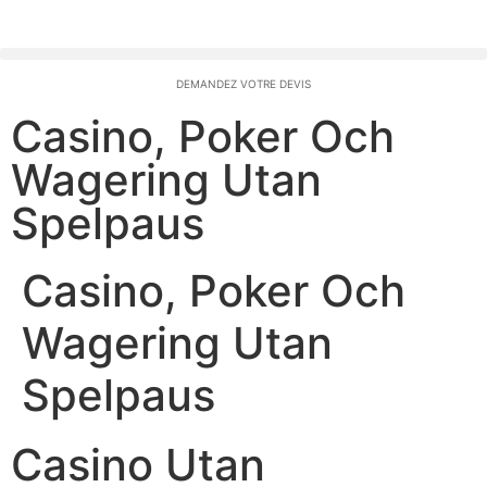
DEMANDEZ VOTRE DEVIS
Casino, Poker Och
Wagering Utan
Spelpaus
Casino, Poker Och
Wagering Utan
Spelpaus
Casino Utan