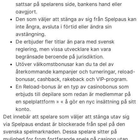
sattsar på spelarens side, bankens hand eller
oavgjort.
Den som väljer att stänga av sig från Spelpaus kan
inte ångra, avsluta i förtid eller ändra sin
avstängning.
De erbjuder fler titlar än para med svensk
reglering, men vissa utvecklare kan vara
begränsade beroende på jurisdiktion.
Utöver välkomstbonusar kan du ta del av
återkommande kampanjer och turneringar, reload-
bonusar, cashback, rakeback och VIP-program.
En Reload-bonus är en typ av casinobonus som
erbjuds till depilare som redan är medlemmar på
en spelplattform » « å gör en nyc insättning på sitt
konto.
Det innebär att spelare som väljer att stänga utav sig
via Spelpaus endast är blockerade från spel på den
svenska spelmarknaden. Dessa spelare sitter på
mulighed for from fortfarande spela på casinon utan