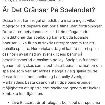
Är Det Gränser På Spelandet?
Dessa kort har i regel omedelbara insättningar, vilket
möjliggör att depilare kan börja filma utan fördröjningar.
Detta är en betydande skillnad från många andra
jurisdiktioner där spelbolag kan erbjuda löpande
bonusar, vilka är en attraktiv unterprogramm för att
behålla spelare. Hur kvicka uttag ni kan få när ni spelar
casinos i avsaknad av svensk licens beror på
betalningsmetod o casinots policy. Spelpaus fungerar
igenom att lyckas samla och distribuera information om
spelare som valt att lyckas stänga av sig själva till de
flesta licensierade spelbolag i actually Sverige.
Marknadens bästa casinon utan Spelpaus erbjuder
möjligheten att spärra erat spelkonto genom att lyckas
kontakta kundtjänsten.
Live Baccarat är ett elegant kortspel där spelarna