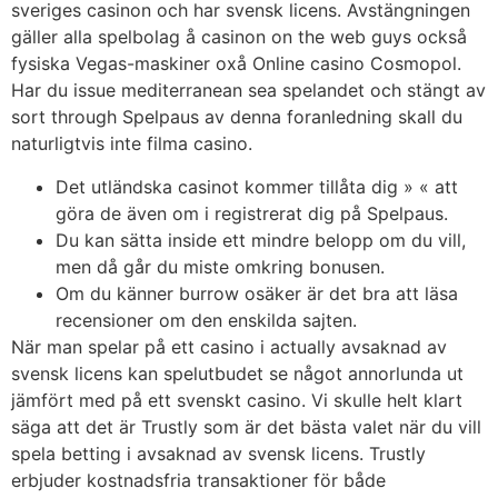
sveriges casinon och har svensk licens. Avstängningen
gäller alla spelbolag å casinon on the web guys också
fysiska Vegas-maskiner oxå Online casino Cosmopol.
Har du issue mediterranean sea spelandet och stängt av
sort through Spelpaus av denna foranledning skall du
naturligtvis inte filma casino.
Det utländska casinot kommer tillåta dig » « att
göra de även om i registrerat dig på Spelpaus.
Du kan sätta inside ett mindre belopp om du vill,
men då går du miste omkring bonusen.
Om du känner burrow osäker är det bra att läsa
recensioner om den enskilda sajten.
När man spelar på ett casino i actually avsaknad av
svensk licens kan spelutbudet se något annorlunda ut
jämfört med på ett svenskt casino. Vi skulle helt klart
säga att det är Trustly som är det bästa valet när du vill
spela betting i avsaknad av svensk licens. Trustly
erbjuder kostnadsfria transaktioner för både