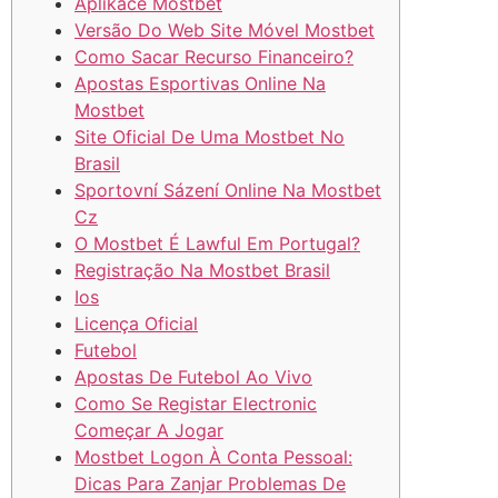
Aplikace Mostbet
Versão Do Web Site Móvel Mostbet
Como Sacar Recurso Financeiro?
Apostas Esportivas Online Na
Mostbet
Site Oficial De Uma Mostbet No
Brasil
Sportovní Sázení Online Na Mostbet
Cz
O Mostbet É Lawful Em Portugal?
Registração Na Mostbet Brasil
Ios
Licença Oficial
Futebol
Apostas De Futebol Ao Vivo
Como Se Registar Electronic
Começar A Jogar
Mostbet Logon À Conta Pessoal:
Dicas Para Zanjar Problemas De