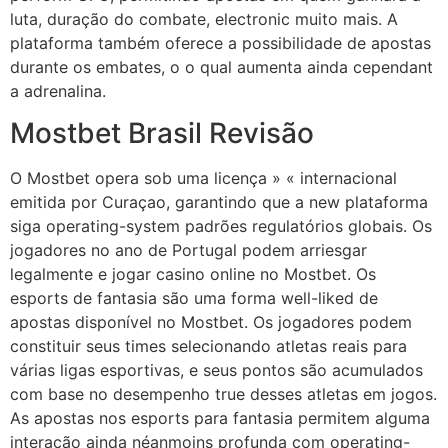
luta, duração do combate, electronic muito mais. A
plataforma também oferece a possibilidade de apostas
durante os embates, o o qual aumenta ainda cependant
a adrenalina.
Mostbet Brasil Revisão
O Mostbet opera sob uma licença » « internacional
emitida por Curaçao, garantindo que a new plataforma
siga operating-system padrões regulatórios globais. Os
jogadores no ano de Portugal podem arriesgar
legalmente e jogar casino online no Mostbet. Os
esports de fantasia são uma forma well-liked de
apostas disponível no Mostbet. Os jogadores podem
constituir seus times selecionando atletas reais para
várias ligas esportivas, e seus pontos são acumulados
com base no desempenho true desses atletas em jogos.
As apostas nos esports para fantasia permitem alguma
interação ainda néanmoins profunda com operating-