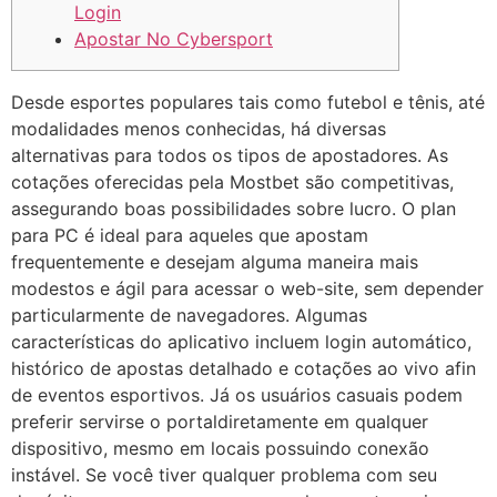
Login
Apostar No Cybersport
Desde esportes populares tais como futebol e tênis, até
modalidades menos conhecidas, há diversas
alternativas para todos os tipos de apostadores. As
cotações oferecidas pela Mostbet são competitivas,
assegurando boas possibilidades sobre lucro. O plan
para PC é ideal para aqueles que apostam
frequentemente e desejam alguma maneira mais
modestos e ágil para acessar o web-site, sem depender
particularmente de navegadores. Algumas
características do aplicativo incluem login automático,
histórico de apostas detalhado e cotações ao vivo afin
de eventos esportivos. Já os usuários casuais podem
preferir servirse o portaldiretamente em qualquer
dispositivo, mesmo em locais possuindo conexão
instável. Se você tiver qualquer problema com seu