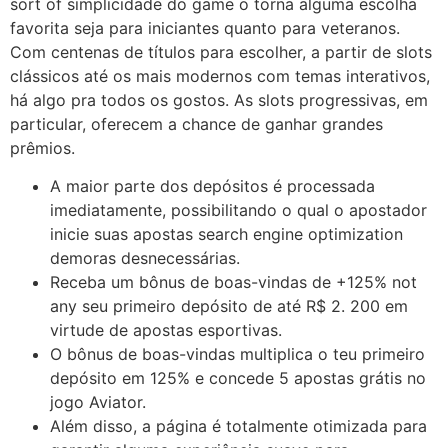
sort of simplicidade do game o torna alguma escolha
favorita seja para iniciantes quanto para veteranos.
Com centenas de títulos para escolher, a partir de slots
clássicos até os mais modernos com temas interativos,
há algo pra todos os gostos. As slots progressivas, em
particular, oferecem a chance de ganhar grandes
prêmios.
A maior parte dos depósitos é processada
imediatamente, possibilitando o qual o apostador
inicie suas apostas search engine optimization
demoras desnecessárias.
Receba um bônus de boas-vindas de +125% not
any seu primeiro depósito de até R$ 2. 200 em
virtude de apostas esportivas.
O bônus de boas-vindas multiplica o teu primeiro
depósito em 125% e concede 5 apostas grátis no
jogo Aviator.
Além disso, a página é totalmente otimizada para