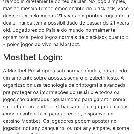
trampolín diretamente do teu celular. No jogo simples,
mas ao mesmo tempo emocionante do blackjack, você
deve obter pelo menos 21 years old pontos enquanto u
dealer nunca tem a possibilidade de passar de 21 years
old. Jogadores do País e do mundo normalmente
optam total pelos jogos normais de blackjack quanto »
« pelos jogos ao vivo na Mostbet.
Mostbet Login:
A Mostbet Brasil opera sob normas rígidas, garantindo
um ambiente sobre apostas seguro elizabeth justo. A
organizacion usa tecnologia de criptografia avançada
pra proteger os informações do usuário e todos os
jogos são auditados regularmente para garantir some
sort of imparcialidade. O baccarat é um jogo de cartas
emocionante e fácil para aprender, disponível no
cassino Mostbet. Os jogadores podem apostar no
jogador, not any banqueiro, ou not any empate, e some