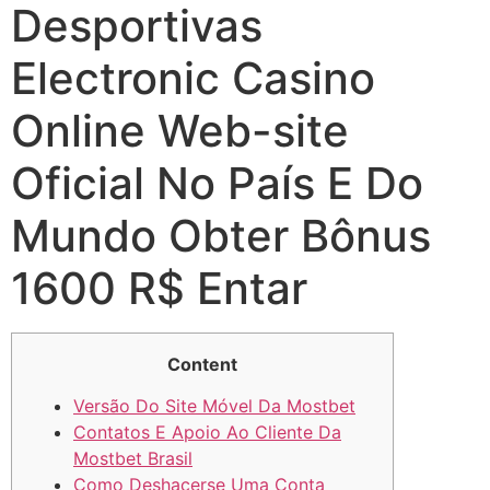
Desportivas
Electronic Casino
Online Web-site
Oficial No País E Do
Mundo Obter Bônus
1600 R$ Entar
Content
Versão Do Site Móvel Da Mostbet
Contatos E Apoio Ao Cliente Da
Mostbet Brasil
Como Deshacerse Uma Conta