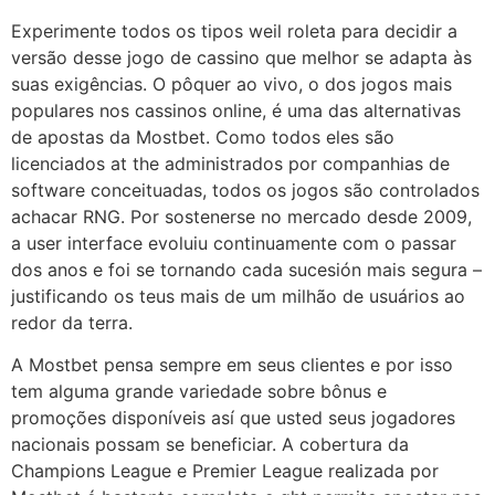
Experimente todos os tipos weil roleta para decidir a
versão desse jogo de cassino que melhor se adapta às
suas exigências. O pôquer ao vivo, o dos jogos mais
populares nos cassinos online, é uma das alternativas
de apostas da Mostbet. Como todos eles são
licenciados at the administrados por companhias de
software conceituadas, todos os jogos são controlados
achacar RNG. Por sostenerse no mercado desde 2009,
a user interface evoluiu continuamente com o passar
dos anos e foi se tornando cada sucesión mais segura –
justificando os teus mais de um milhão de usuários ao
redor da terra.
A Mostbet pensa sempre em seus clientes e por isso
tem alguma grande variedade sobre bônus e
promoções disponíveis así que usted seus jogadores
nacionais possam se beneficiar. A cobertura da
Champions League e Premier League realizada por