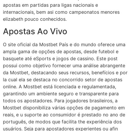
apostas em partidas para ligas nacionais e
internacionais, bem asi como campeonatos menores
elizabeth pouco conhecidos.
Apostas Ao Vivo
O site oficial da Mostbet País e do mundo oferece uma
ampla gama de opções de apostas, desde futebol e
basquete até eSports e jogos de cassino. Este post
possui como objetivo fornecer uma análise abrangente
da Mostbet, destacando seus recursos, benefícios e por
la cual ela se destaca no concorrido setor de apostas
online. A Mostbet está licenciada e regulamentada,
garantindo um ambiente seguro e transparente para
todos os apostadores. Para jogadores brasileiros, a
Mostbet disponibiliza várias opções de pagamento em
reais, e u suporte ao consumidor é prestado no ano de
português, de modos que facilita the experiência dos
usuários. Seja para apostadores experientes ou afin