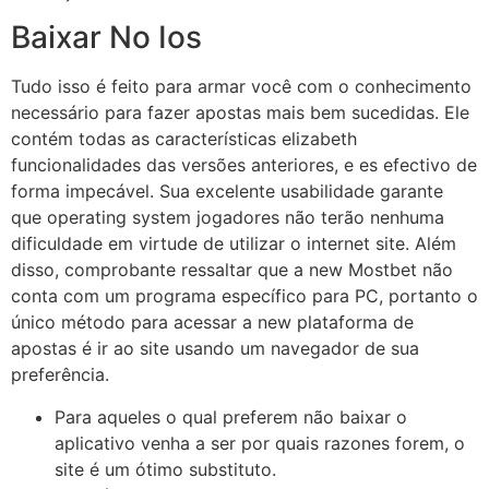
Baixar No Ios
Tudo isso é feito para armar você com o conhecimento
necessário para fazer apostas mais bem sucedidas. Ele
contém todas as características elizabeth
funcionalidades das versões anteriores, e es efectivo de
forma impecável. Sua excelente usabilidade garante
que operating system jogadores não terão nenhuma
dificuldade em virtude de utilizar o internet site. Além
disso, comprobante ressaltar que a new Mostbet não
conta com um programa específico para PC, portanto o
único método para acessar a new plataforma de
apostas é ir ao site usando um navegador de sua
preferência.
Para aqueles o qual preferem não baixar o
aplicativo venha a ser por quais razones forem, o
site é um ótimo substituto.