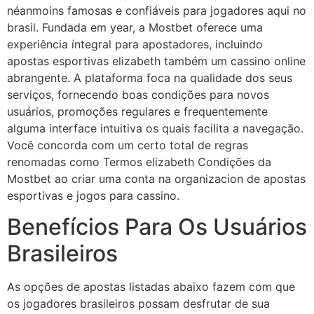
néanmoins famosas e confiáveis para jogadores aqui no
brasil. Fundada em year, a Mostbet oferece uma
experiência íntegral para apostadores, incluindo
apostas esportivas elizabeth também um cassino online
abrangente. A plataforma foca na qualidade dos seus
serviços, fornecendo boas condições para novos
usuários, promoções regulares e frequentemente
alguma interface intuitiva os quais facilita a navegação.
Você concorda com um certo total de regras
renomadas como Termos elizabeth Condições da
Mostbet ao criar uma conta na organizacion de apostas
esportivas e jogos para cassino.
Benefícios Para Os Usuários
Brasileiros
As opções de apostas listadas abaixo fazem com que
os jogadores brasileiros possam desfrutar de sua