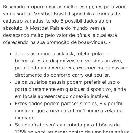
Buscando proporcionar as melhores opções para você,
some sort of Mostbet Brasil disponibiliza formas de
cadastro variadas, tendo 5 possibilidades ao en
absoluto. A Mostbet País e do mundo vem se
destacando muito pelo valor de bônus la cual está
oferecendo na sua promoção de boas-vindas. »
Jogos asi como blackjack, roleta, poker e
baccarat estão disponíveis em versões ao vivo,
permitindo uma verdadeira experiência de cassino
diretamente do conforto carry out seu lar.
Já os usuários casuais podem preferir el uso o
portaldiretamente em qualquer dispositivo, ainda
em locais apresentando conexão instável.
Estes dados podem parecer simples, » « porém,
mostram que a new casa tem 1 nome a zelar no
mercado.
Seu depósito será aumentado para 1 bônus de
125% se você arriesgar dentro de uma hora após a