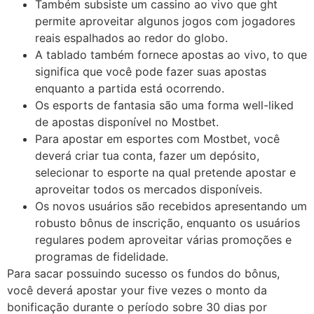
Também subsiste um cassino ao vivo que ght
permite aproveitar algunos jogos com jogadores
reais espalhados ao redor do globo.
A tablado também fornece apostas ao vivo, to que
significa que você pode fazer suas apostas
enquanto a partida está ocorrendo.
Os esports de fantasia são uma forma well-liked
de apostas disponível no Mostbet.
Para apostar em esportes com Mostbet, você
deverá criar tua conta, fazer um depósito,
selecionar to esporte na qual pretende apostar e
aproveitar todos os mercados disponíveis.
Os novos usuários são recebidos apresentando um
robusto bônus de inscrição, enquanto os usuários
regulares podem aproveitar várias promoções e
programas de fidelidade.
Para sacar possuindo sucesso os fundos do bônus,
você deverá apostar your five vezes o monto da
bonificação durante o período sobre 30 dias por