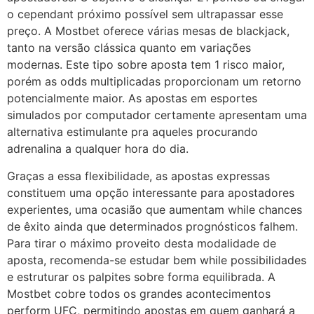
o cependant próximo possível sem ultrapassar esse
preço. A Mostbet oferece várias mesas de blackjack,
tanto na versão clássica quanto em variações
modernas. Este tipo sobre aposta tem 1 risco maior,
porém as odds multiplicadas proporcionam um retorno
potencialmente maior. As apostas em esportes
simulados por computador certamente apresentam uma
alternativa estimulante pra aqueles procurando
adrenalina a qualquer hora do dia.
Graças a essa flexibilidade, as apostas expressas
constituem uma opção interessante para apostadores
experientes, uma ocasião que aumentam while chances
de êxito ainda que determinados prognósticos falhem.
Para tirar o máximo proveito desta modalidade de
aposta, recomenda-se estudar bem while possibilidades
e estruturar os palpites sobre forma equilibrada. A
Mostbet cobre todos os grandes acontecimentos
perform UFC, permitindo apostas em quem ganhará a