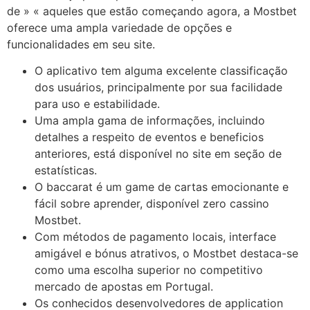
de » « aqueles que estão começando agora, a Mostbet
oferece uma ampla variedade de opções e
funcionalidades em seu site.
O aplicativo tem alguma excelente classificação
dos usuários, principalmente por sua facilidade
para uso e estabilidade.
Uma ampla gama de informações, incluindo
detalhes a respeito de eventos e beneficios
anteriores, está disponível no site em seção de
estatísticas.
O baccarat é um game de cartas emocionante e
fácil sobre aprender, disponível zero cassino
Mostbet.
Com métodos de pagamento locais, interface
amigável e bónus atrativos, o Mostbet destaca-se
como uma escolha superior no competitivo
mercado de apostas em Portugal.
Os conhecidos desenvolvedores de application