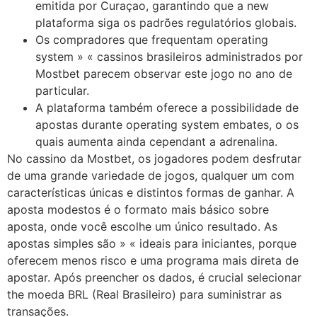
emitida por Curaçao, garantindo que a new
plataforma siga os padrões regulatórios globais.
Os compradores que frequentam operating
system » « cassinos brasileiros administrados por
Mostbet parecem observar este jogo no ano de
particular.
A plataforma também oferece a possibilidade de
apostas durante operating system embates, o os
quais aumenta ainda cependant a adrenalina.
No cassino da Mostbet, os jogadores podem desfrutar
de uma grande variedade de jogos, qualquer um com
características únicas e distintos formas de ganhar. A
aposta modestos é o formato mais básico sobre
aposta, onde você escolhe um único resultado. As
apostas simples são » « ideais para iniciantes, porque
oferecem menos risco e uma programa mais direta de
apostar. Após preencher os dados, é crucial selecionar
the moeda BRL (Real Brasileiro) para suministrar as
transações.