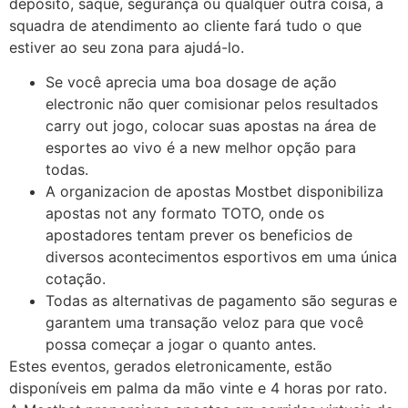
depósito, saque, segurança ou qualquer outra coisa, a
squadra de atendimento ao cliente fará tudo o que
estiver ao seu zona para ajudá-lo.
Se você aprecia uma boa dosage de ação
electronic não quer comisionar pelos resultados
carry out jogo, colocar suas apostas na área de
esportes ao vivo é a new melhor opção para
todas.
A organizacion de apostas Mostbet disponibiliza
apostas not any formato TOTO, onde os
apostadores tentam prever os beneficios de
diversos acontecimentos esportivos em uma única
cotação.
Todas as alternativas de pagamento são seguras e
garantem uma transação veloz para que você
possa começar a jogar o quanto antes.
Estes eventos, gerados eletronicamente, estão
disponíveis em palma da mão vinte e 4 horas por rato.