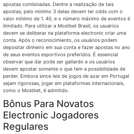
apostas combinadas. Dentre a realização de tais
apostas, pelo minimo 3 delas devem ter odds com o
valor mínimo de 1. 40, e o número máximo de eventos é
ilimitado. Para utilizar a Mostbet Brasil, os usuários
devem se deliberar na plataforma electronic criar uma
conta. Após o reconocimiento, os usuários podem
depositar dinheiro em sua conta e fazer apostas no ano
de seus eventos esportivos preferidos. É essencial
observar que dar pode ser gallardo e os usuários
devem apostar somente o que tem a possibilidade de
perder. Embora since leis de jogos de azar em Portugal
sejam rigorosas, jogar em plataformas internacionais,
como o Mostbet, é admitido.
Bônus Para Novatos
Electronic Jogadores
Regulares