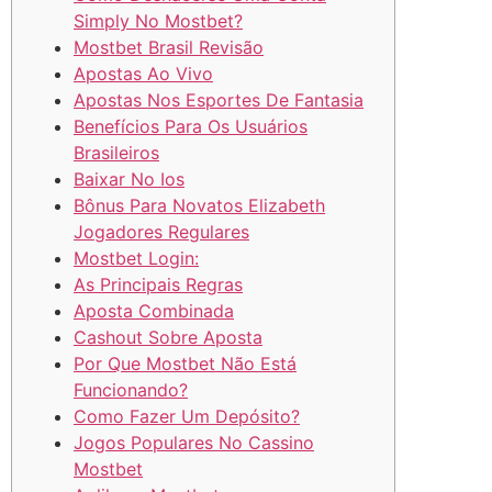
Simply No Mostbet?
Mostbet Brasil Revisão
Apostas Ao Vivo
Apostas Nos Esportes De Fantasia
Benefícios Para Os Usuários
Brasileiros
Baixar No Ios
Bônus Para Novatos Elizabeth
Jogadores Regulares
Mostbet Login:
As Principais Regras
Aposta Combinada
Cashout Sobre Aposta
Por Que Mostbet Não Está
Funcionando?
Como Fazer Um Depósito?
Jogos Populares No Cassino
Mostbet