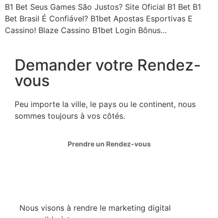
B1 Bet Seus Games São Justos? Site Oficial B1 Bet B1
Bet Brasil É Confiável? B1bet Apostas Esportivas E
Cassino! Blaze Cassino B1bet Login Bônus…
Demander votre Rendez-
vous
Peu importe la ville, le pays ou le continent, nous
sommes toujours à vos côtés.
Prendre un Rendez-vous
Nous visons à rendre le marketing digital