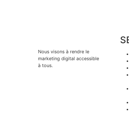
S
Nous visons à rendre le
marketing digital accessible
à tous.