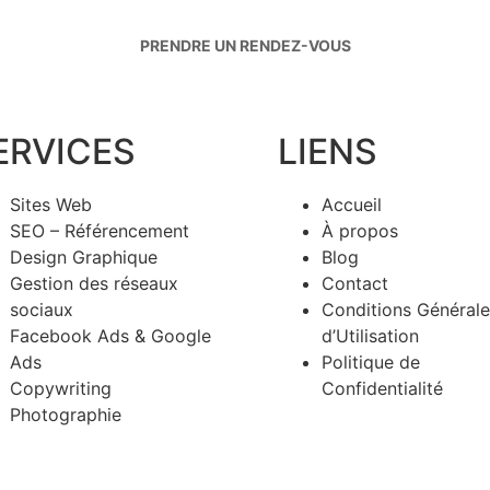
PRENDRE UN RENDEZ-VOUS
ERVICES
LIENS
Sites Web
Accueil
SEO – Référencement
À propos
Design Graphique
Blog
Gestion des réseaux
Contact
sociaux
Conditions Générale
Facebook Ads & Google
d’Utilisation
Ads
Politique de
Copywriting
Confidentialité
Photographie