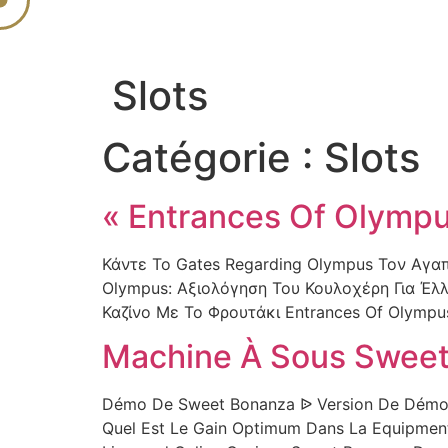
Slots
Catégorie :
Slots
« Entrances Of Olymp
Κάντε Το Gates Regarding Olympus Τον Αγαπ
Olympus: Αξιολόγηση Του Κουλοχέρη Για Έλλ
Καζίνο Με Το Φρουτάκι Entrances Of Olympu
Machine À Sous Sweet
Démo De Sweet Bonanza ᐉ Version De Démon
Quel Est Le Gain Optimum Dans La Equipmen