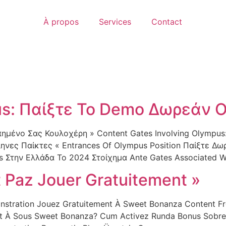
À propos
Services
Contact
us: Παίξτε Το Demo Δωρεάν O
ημένο Σας Κουλοχέρη » Content Gates Involving Olympus: 
ηνες Παίκτες « Entrances Of Olympus Position Παίξτε Δ
s Στην Ελλάδα Το 2024 Στοίχημα Ante Gates Associated 
 Paz Jouer Gratuitement »
stration Jouez Gratuitement À Sweet Bonanza Content F
t À Sous Sweet Bonanza? Cum Activez Runda Bonus Sobre 