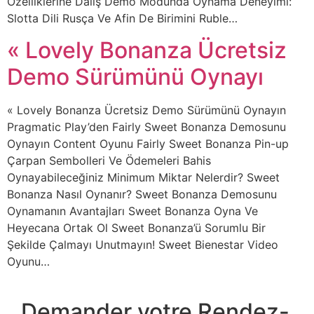
Özelliklerine Dalış Demo Modunda Oynama Deneyimi:
Slotta Dili Rusça Ve Afin De Birimini Ruble…
« Lovely Bonanza Ücretsiz
Demo Sürümünü Oynayı
« Lovely Bonanza Ücretsiz Demo Sürümünü Oynayın
Pragmatic Play’den Fairly Sweet Bonanza Demosunu
Oynayın Content Oyunu Fairly Sweet Bonanza Pin-up
Çarpan Sembolleri Ve Ödemeleri Bahis
Oynayabileceğiniz Minimum Miktar Nelerdir? Sweet
Bonanza Nasıl Oynanır? Sweet Bonanza Demosunu
Oynamanın Avantajları Sweet Bonanza Oyna Ve
Heyecana Ortak Ol Sweet Bonanza’ü Sorumlu Bir
Şekilde Çalmayı Unutmayın! Sweet Bienestar Video
Oyunu…
Demander votre Rendez-