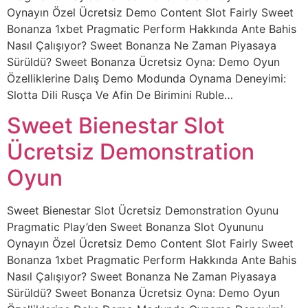
Oynayın Özel Ücretsiz Demo Content Slot Fairly Sweet
Bonanza 1xbet Pragmatic Perform Hakkında Ante Bahis
Nasıl Çalışıyor? Sweet Bonanza Ne Zaman Piyasaya
Sürüldü? Sweet Bonanza Ücretsiz Oyna: Demo Oyun
Özelliklerine Dalış Demo Modunda Oynama Deneyimi:
Slotta Dili Rusça Ve Afin De Birimini Ruble…
Sweet Bienestar Slot
Ücretsiz Demonstration
Oyun
Sweet Bienestar Slot Ücretsiz Demonstration Oyunu
Pragmatic Play’den Sweet Bonanza Slot Oyununu
Oynayın Özel Ücretsiz Demo Content Slot Fairly Sweet
Bonanza 1xbet Pragmatic Perform Hakkında Ante Bahis
Nasıl Çalışıyor? Sweet Bonanza Ne Zaman Piyasaya
Sürüldü? Sweet Bonanza Ücretsiz Oyna: Demo Oyun