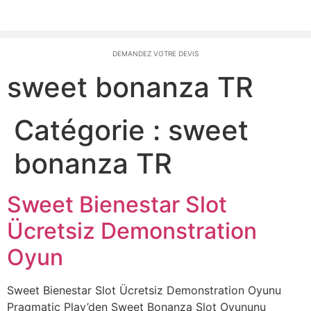
DEMANDEZ VOTRE DEVIS
sweet bonanza TR
Catégorie :
sweet
bonanza TR
Sweet Bienestar Slot
Ücretsiz Demonstration
Oyun
Sweet Bienestar Slot Ücretsiz Demonstration Oyunu
Pragmatic Play’den Sweet Bonanza Slot Oyununu