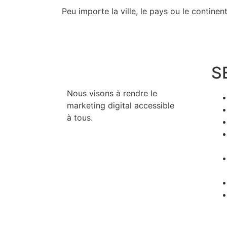
Peu importe la ville, le pays ou le contine
S
Nous visons à rendre le
marketing digital accessible
à tous.