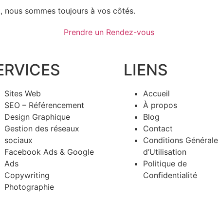
nt, nous sommes toujours à vos côtés.
Prendre un Rendez-vous
ERVICES
LIENS
Sites Web
Accueil
SEO – Référencement
À propos
Design Graphique
Blog
Gestion des réseaux
Contact
sociaux
Conditions Générale
Facebook Ads & Google
d’Utilisation
Ads
Politique de
Copywriting
Confidentialité
Photographie