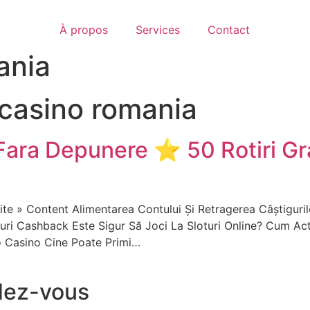
À propos
Services
Contact
ania
casino romania
Fara Depunere ⭐ 50 Rotiri Gr
uite » Content Alimentarea Contului Și Retragerea Câștigur
suri Cashback Este Sigur Să Joci La Sloturi Online? Cum A
so Casino Cine Poate Primi…
dez-vous