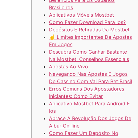
Brasileiros
Aplicativos Móveis Mostbet
Como Fazer Download Para Ios?
Depósitos E Retiradas Da Mostbet
☝️ Limites Importantes De Apostas
Em Jogos
Descubra Como Ganhar Bastante
Na Mostbet: Conselhos Essenciais
Apostas Ao Vivo
Navegando Nas Apostas E Jogos
De Cassino Com Vai Para Bet Brasil
Erros Comuns Dos Apostadores
Iniciantes: Como Evitar
Aplicativo Mostbet Para Android E
Ios
Abrace A Revolução Dos Jogos De
Albur On-line
Como Fazer Um Depósito No