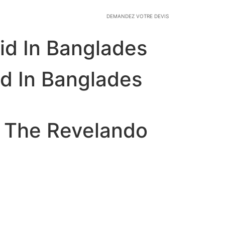
DEMANDEZ VOTRE DEVIS
d In Banglades
d In Banglades
t The Revelando