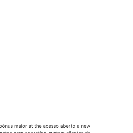
 bônus maior at the acesso aberto a new