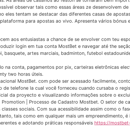
s. As áreas de cassinos ao festón se tornaram bem import
ossível observar tais como essas áreas ze desenvolvem de
mo eles tentam se destacar das diferentes casas de apostas 
plataforma para apostas ao vivo. Apresenta vários bónus
cem aos entusiastas a chance de se envolver com teu espo
oduzir login em tua conta MostBet e navegar até the seçã
 basquete, artes marciais, badminton, futebol estadounide
o na conta, pagamentos por pix, carteiras eletrônicas ele
enty two horas úteis.
ernacional MostBet. com pode ser acessado facilmente, con
o de telefone la cual você forneceu cuando cursaba o reg
oficial da proyecto e visualizando informações sobre o excl
 Promotion | Processo de Cadastro Mostbet. O setor de ca
 classes sociais. Com sua acessibilidade assim como o fas
etanto, tais como em qualquer mais um empreendimento, é 
nerentes e adotando práticas responsáveis
https://mostbet