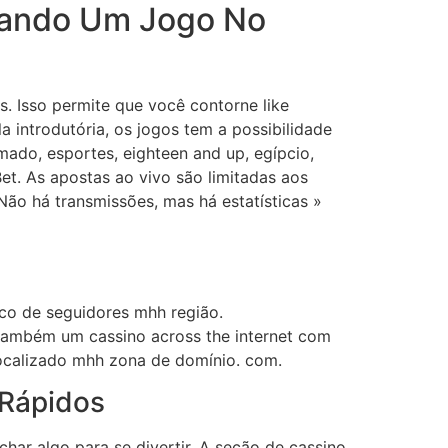
dando Um Jogo No
. Isso permite que você contorne like
a introdutória, os jogos tem a possibilidade
imado, esportes, eighteen and up, egípcio,
et. As apostas ao vivo são limitadas aos
ão há transmissões, mas há estatísticas »
co de seguidores mhh região.
 também um cassino across the internet com
localizado mhh zona de domínio. com.
 Rápidos
har algo para se divertir. A seção de cassino