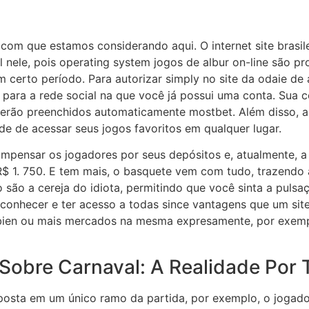
 com que estamos considerando aqui. O internet site brasil
nele, pois operating system jogos de albur on-line são proi
m certo período. Para autorizar simply no site da odaie de
para a rede social na que você já possui uma conta. Sua c
serão preenchidos automaticamente mostbet. Além disso, a 
ade de acessar seus jogos favoritos em qualquer lugar.
ompensar os jogadores por seus depósitos e, atualmente, 
 R$ 1. 750. E tem mais, o basquete vem com tudo, trazend
o são a cereja do idiota, permitindo que você sinta a pulsa
conhecer e ter acesso a todas since vantagens que um site 
ien ou mais mercados na mesma expresamente, por exempl
obre Carnaval: A Realidade Por 
posta em um único ramo da partida, por exemplo, o jogador