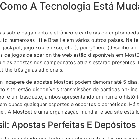
: Como A Tecnologia Está Mu
as sobre pagamento eletrônico e carteiras de criptomoedas
o numerosas little Brasil e em vários outros países. Na tel
, jackpot, jogo sobre risco, etc. ), por gênero (desenho an
es de jogos de azar on the web estão disponíveis em MostB
ue as apostas nos campeonatos atuais estarão presentes. N
t the três guias adicionais.
an incapere de apostas Mostbet podem demorar até 5 dias.
o site, estão disponíveis transmissões de partidas on-line.
ebol e um basquete, ambos apresentando um número históri
em quase quaisquer esportes e esportes cibernéticos. Há
uer. A MostBet é uma organização mundial e seu site está 
l: Apostas Perfeitas E Depósitos
rts, garantindo que todos operating-system fãs possam ac