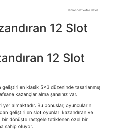
Demandez votre devis
zandıran 12 Slot
andıran 12 Slot
n geliştirilen klasik 5×3 düzeninde tasarlanmış
 efsane kazançlar alma şansınız var.
ri yer almaktadır. Bu bonuslar, oyuncuların
an geliştirilen slot oyunları kazandıran ve
bir dönüşte rastgele tetiklenen özel bir
a sahip oluyor.