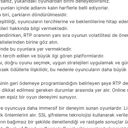
sanız, yukarıdaki oyunlardan birini deneyebilirsiniz.
nları içinde adlarını kalın harflerle belli ediyorlar.
 biri, çarkların döndürülmesidir.
itliliği, oyuncuların tercihlerine ve beklentilerine hitap eder
jileri hakkında bilgi vermektedir.
endirirken, RTP oranının yanı sıra oyunun volatilitesi de önem
sitelerinden birine göz atın.
inde bu oyunlara yer vermektedir.
n tercih edilen ve büyük ilgi gören platformlardır.
, doğru oyunu seçmek, uygun stratejileri uygulamak ve güveni
sek ödüllerle ilişkilidir, bu nedenle oyuncuların daha büyü
inin geri ödemeye programlandığını belirleyen şeye RTP de
 dikkat edilmesi gereken durumlar arasında yer alır. Online 
iren eşsiz bir oyun deneyimi sunuyor.
ve oyuncuya daha immersif bir deneyim sunan oyunlardır. Lisan
k önlemlerini alır. SSL şifreleme teknolojisi kullanarak veriler
n bağımsız bir şekilde denetlendiği ve rastgele sonuçlar üret