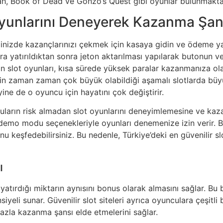
ah, Book of Dead ve Gonzo’s Quest gibi oyunlar bulunmakta
unlarını Deneyerek Kazanma Şansın
iğinizde kazançlarınızı çekmek için kasaya gidin ve ödeme y
para yatırıldıktan sonra jeton aktarılması yapılarak butonun
an slot oyunları, kısa sürede yüksek paralar kazanmanıza ol
nin zaman zaman çok büyük olabildiği aşamalı slotlarda bü
ne de o oyuncu için hayatını çok değiştirir.
cuların risk almadan slot oyunlarını deneyimlemesine ve kaza
ve demo modu seçenekleriyle oyunları denemenize izin verir.
keşfedebilirsiniz. Bu nedenle, Türkiye’deki en güvenilir slot
ı
atırdığı miktarın aynısını bonus olarak almasını sağlar. B
eli sunar. Güvenilir slot siteleri ayrıca oyunculara çeşitl
azla kazanma şansı elde etmelerini sağlar.