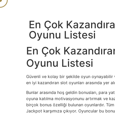
En Çok Kazandıran
Oyunu Listesi
En Çok Kazandıran
Oyunu Listesi
Güvenli ve kolay bir şekilde oyun oynayabilir v
en iyi kazandıran slot oyunları arasında yer al
Bunlar arasında hoş geldin bonusları, para yatı
oyuna katılma motivasyonunu artırmak ve kazanm
birçok bonus özelliği bulunan oyunlardır. Tüm
Jackpot karşımıza çıkıyor. Oyuncular bu bonus