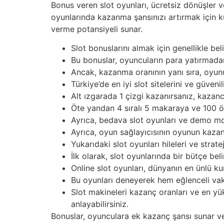
Bonus veren slot oyunları, ücretsiz dönüşler v
oyunlarında kazanma şansınızı artırmak için ku
verme potansiyeli sunar.
Slot bonuslarını almak için genellikle be
Bu bonuslar, oyuncuların para yatırmada
Ancak, kazanma oranının yanı sıra, oyunu
Türkiye’de en iyi slot sitelerini ve güven
Alt ızgarada 1 çizgi kazanırsanız, kaza
Öte yandan 4 sıralı 5 makaraya ve 100 ö
Ayrıca, bedava slot oyunları ve demo mod
Ayrıca, oyun sağlayıcısının oyunun kazan
Yukarıdaki slot oyunları hileleri ve strate
İlk olarak, slot oyunlarında bir bütçe be
Online slot oyunları, dünyanın en ünlü ku
Bu oyunları deneyerek hem eğlenceli vakit
Slot makineleri kazanç oranları ve en yük
anlayabilirsiniz.
Bonuslar, oyunculara ek kazanç şansı sunar ve 