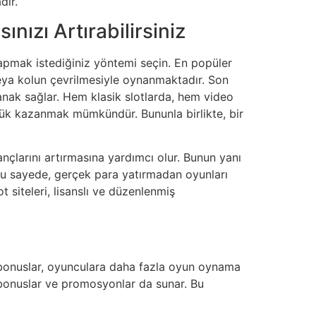
dır.
ızı Artırabilirsiniz
apmak istediğiniz yöntemi seçin. En popüler
 veya kolun çevrilmesiyle oynanmaktadır. Son
anak sağlar. Hem klasik slotlarda, hem video
yük kazanmak mümkündür. Bununla birlikte, bir
nçlarını artırmasına yardımcı olur. Bunun yanı
 Bu sayede, gerçek para yatırmadan oyunları
 siteleri, lisanslı ve düzenlenmiş
u bonuslar, oyunculara daha fazla oyun oynama
i bonuslar ve promosyonlar da sunar. Bu