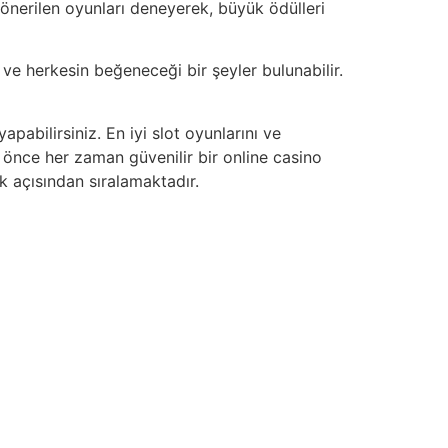
u önerilen oyunları deneyerek, büyük ödülleri
 ve herkesin beğeneceği bir şeyler bulunabilir.
pabilirsiniz. En iyi slot oyunlarını ve
n önce her zaman güvenilir bir online casino
ik açısından sıralamaktadır.