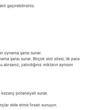
kit geçirebilirsiniz.
yun oynama şansı sunar.
ama şansı sunar. Birçok slot sitesi, ilk para
alırsanız, yatırdığınız miktarın aynısını
k kazanç potansiyeli sunar.
çlar elde etme fırsatı sunuyor.