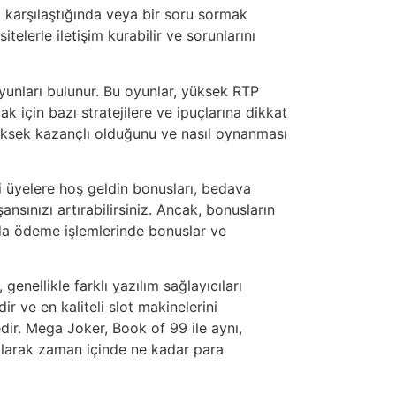
a karşılaştığında veya bir soru sormak
itelerle iletişim kurabilir ve sorunlarını
unları bulunur. Bu oyunlar, yüksek RTP
k için bazı stratejilere ve ipuçlarına dikkat
üksek kazançlı olduğunu ve nasıl oynanması
i üyelere hoş geldin bonusları, bedava
sınızı artırabilirsiniz. Ancak, bonusların
nda ödeme işlemlerinde bonuslar ve
enellikle farklı yazılım sağlayıcıları
ir ve en kaliteli slot makinelerini
dir. Mega Joker, Book of 99 ile aynı,
 olarak zaman içinde ne kadar para