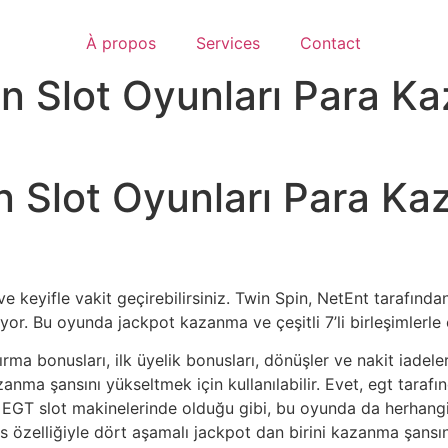
À propos
Services
Contact
 Slot Oyunları Para Ka
 Slot Oyunları Para Kaz
e keyifle vakit geçirebilirsiniz. Twin Spin, NetEnt tarafında
ıyor. Bu oyunda jackpot kazanma ve çeşitli 7’li birleşimlerle
rma bonusları, ilk üyelik bonusları, dönüşler ve nakit iadele
a şansını yükseltmek için kullanılabilir. Evet, egt tarafınd
 EGT slot makinelerinde olduğu gibi, bu oyunda da herhangi 
 özelliğiyle dört aşamalı jackpot dan birini kazanma şansın