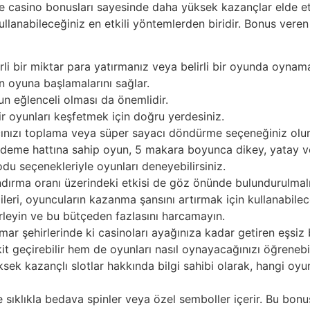
e casino bonusları sayesinde daha yüksek kazançlar elde etm
llanabileceğiniz en etkili yöntemlerden biridir. Bonus vere
lirli bir miktar para yatırmanız veya belirli bir oyunda oyna
n oyuna başlamalarını sağlar.
n eğlenceli olması da önemlidir.
ilir oyunları keşfetmek için doğru yerdesiniz.
ncınızı toplama veya süper sayacı döndürme seçeneğiniz olur
deme hattına sahip oyun, 5 makara boyunca dikey, yatay ve
u seçenekleriyle oyunları deneyebilirsiniz.
dırma oranı üzerindeki etkisi de göz önünde bulundurulmalı
jileri, oyuncuların kazanma şansını artırmak için kullanabilec
lirleyin ve bu bütçeden fazlasını harcamayın.
mar şehirlerinde ki casinoları ayağınıza kadar getiren eşsiz
 geçirebilir hem de oyunları nasıl oynayacağınızı öğrenebili
sek kazançlı slotlar hakkında bilgi sahibi olarak, hangi oyu
sıklıkla bedava spinler veya özel semboller içerir. Bu bonu