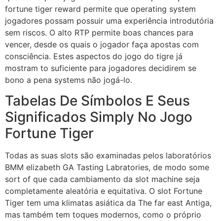
fortune tiger reward permite que operating system
jogadores possam possuir uma experiência introdutória
sem riscos. O alto RTP permite boas chances para
vencer, desde os quais o jogador faça apostas com
consciência. Estes aspectos do jogo do tigre já
mostram to suficiente para jogadores decidirem se
bono a pena systems não jogá-lo.
Tabelas De Símbolos E Seus
Significados Simply No Jogo
Fortune Tiger
Todas as suas slots são examinadas pelos laboratórios
BMM elizabeth GA Tasting Labratories, de modo some
sort of que cada cambiamento da slot machine seja
completamente aleatória e equitativa. O slot Fortune
Tiger tem uma klimatas asiática da The far east Antiga,
mas também tem toques modernos, como o próprio