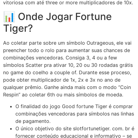
vitoriosa com até three or more multiplicadores de 10x.
📊 Onde Jogar Fortune
Tiger?
Ao coletar parte sobre um símbolo Outrageous, ele vai
preencher todo o rolo para aumentar suas chances de
combinações vencedoras. Consiga 3, 4 ou a few
símbolos Scatter pra ativar 10, 20 ou 30 rodadas grátis
no game do coelho a couple of. Durante esse proceso,
pode obter multiplicador de 1x, 2x e 3x no ano de
qualquer prêmio. Ganhe ainda mais com o modo “Coin
Respin” ao coletar 6th ou mais símbolos de moeda.
O finalidad do jogo Good fortune Tiger é comprar
combinações vencedoras para símbolos nas linhas
de pagamento.
O único objetivo do site slotfortunetiger. com. br é
fornecer conteúdo educacional e informativo – se