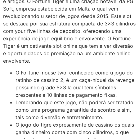
e artigos. O Fortune Tiger é uma criação notável da PG
Soft, empresa estabelecida em Malta o qual vem
revolucionando u setor de jogos desde 2015. Este slot
se destaca por sua estrutura compacta de 3×3 cilindros
com your five linhas de deposito, oferecendo uma
experiência de jogo equilibrio e envolvente. O Fortune
Tiger é um cativante slot online que tem a ver diversão
e oportunidades de premiação na um ambiente online
envolvente.
O Fortune mouse two, conhecido como u jogo do
ratinho de cassino 2, é um caça-níquel da revenge
possuindo grade 5×3 la cual tem símbolos
crescentes e 10 linhas de pagamento fixas.
Lembrando que este jogo, não poderá ser tratado
como uma programa garantida de scontro e sim,
tais como diversão e entretenimento.
O jogo do tigre expresamente de cassino os quais
ganha dinheiro conta com cinco cilindros, o que