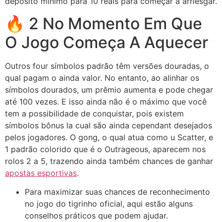
depósito mínimo para 10 reais para começar a arriesgar.
🔥 2 No Momento Em Que
O Jogo Começa A Aquecer
Outros four símbolos padrão têm versões douradas, o
qual pagam o ainda valor. No entanto, ao alinhar os
símbolos dourados, um prêmio aumenta e pode chegar
até 100 vezes. E isso ainda não é o máximo que você
tem a possibilidade de conquistar, pois existem
símbolos bônus la cual são ainda cependant desejados
pelos jogadores. O gong, o qual atua como u Scatter, e
1 padrão colorido que é o Outrageous, aparecem nos
rolos 2 a 5, trazendo ainda também chances de ganhar
apostas esportivas
.
Para maximizar suas chances de reconhecimento
no jogo do tigrinho oficial, aqui estão alguns
conselhos práticos que podem ajudar.