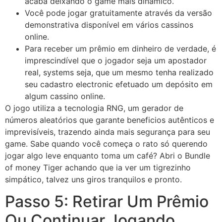
acaba deixando o game mais dinâmico.
Você pode jogar gratuitamente através da versão
demonstrativa disponível em vários cassinos
online.
Para receber um prêmio em dinheiro de verdade, é
imprescindível que o jogador seja um apostador
real, systems seja, que um mesmo tenha realizado
seu cadastro electronic efetuado um depósito em
algum cassino online.
O jogo utiliza a tecnologia RNG, um gerador de
números aleatórios que garante beneficios autênticos e
imprevisíveis, trazendo ainda mais segurança para seu
game. Sabe quando você começa o rato só querendo
jogar algo leve enquanto toma um café? Abri o Bundle
of money Tiger achando que ia ver um tigrezinho
simpático, talvez uns giros tranquilos e pronto.
Passo 5: Retirar Um Prêmio
Ou Continuar Jogando