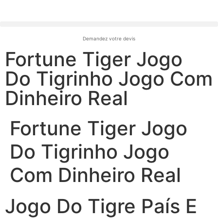
Demandez votre devis
Fortune Tiger Jogo
Do Tigrinho Jogo Com
Dinheiro Real
Fortune Tiger Jogo
Do Tigrinho Jogo
Com Dinheiro Real
Jogo Do Tigre País E