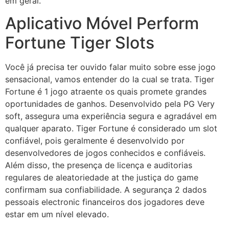
em geral.
Aplicativo Móvel Perform
Fortune Tiger Slots
Você já precisa ter ouvido falar muito sobre esse jogo
sensacional, vamos entender do la cual se trata. Tiger
Fortune é 1 jogo atraente os quais promete grandes
oportunidades de ganhos. Desenvolvido pela PG Very
soft, assegura uma experiência segura e agradável em
qualquer aparato. Tiger Fortune é considerado um slot
confiável, pois geralmente é desenvolvido por
desenvolvedores de jogos conhecidos e confiáveis.
Além disso, the presença de licença e auditorias
regulares de aleatoriedade at the justiça do game
confirmam sua confiabilidade. A segurança 2 dados
pessoais electronic financeiros dos jogadores deve
estar em um nível elevado.