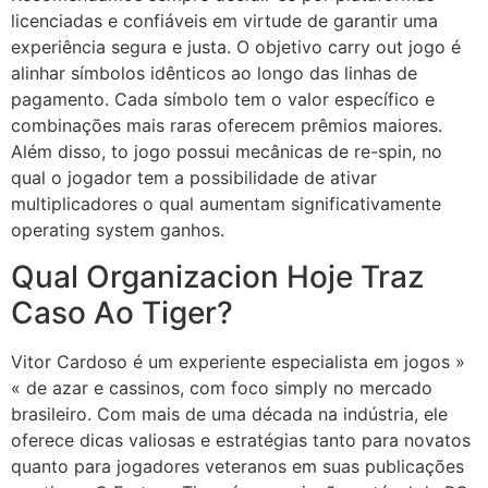
licenciadas e confiáveis em virtude de garantir uma
experiência segura e justa. O objetivo carry out jogo é
alinhar símbolos idênticos ao longo das linhas de
pagamento. Cada símbolo tem o valor específico e
combinações mais raras oferecem prêmios maiores.
Além disso, to jogo possui mecânicas de re-spin, no
qual o jogador tem a possibilidade de ativar
multiplicadores o qual aumentam significativamente
operating system ganhos.
Qual Organizacion Hoje Traz
Caso Ao Tiger?
Vitor Cardoso é um experiente especialista em jogos »
« de azar e cassinos, com foco simply no mercado
brasileiro. Com mais de uma década na indústria, ele
oferece dicas valiosas e estratégias tanto para novatos
quanto para jogadores veteranos em suas publicações