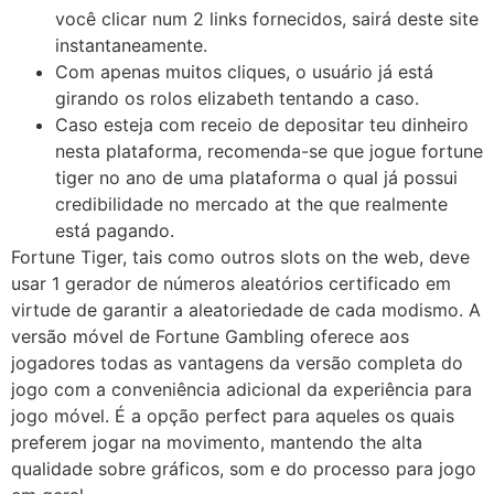
você clicar num 2 links fornecidos, sairá deste site
instantaneamente.
Com apenas muitos cliques, o usuário já está
girando os rolos elizabeth tentando a caso.
Caso esteja com receio de depositar teu dinheiro
nesta plataforma, recomenda-se que jogue fortune
tiger no ano de uma plataforma o qual já possui
credibilidade no mercado at the que realmente
está pagando.
Fortune Tiger, tais como outros slots on the web, deve
usar 1 gerador de números aleatórios certificado em
virtude de garantir a aleatoriedade de cada modismo. A
versão móvel de Fortune Gambling oferece aos
jogadores todas as vantagens da versão completa do
jogo com a conveniência adicional da experiência para
jogo móvel. É a opção perfect para aqueles os quais
preferem jogar na movimento, mantendo the alta
qualidade sobre gráficos, som e do processo para jogo