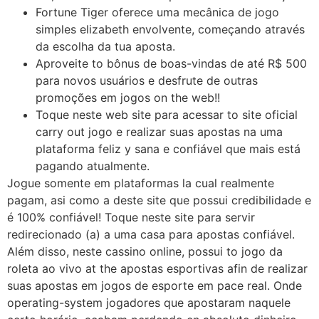
Fortune Tiger oferece uma mecânica de jogo
simples elizabeth envolvente, começando através
da escolha da tua aposta.
Aproveite to bônus de boas-vindas de até R$ 500
para novos usuários e desfrute de outras
promoções em jogos on the web!!
Toque neste web site para acessar to site oficial
carry out jogo e realizar suas apostas na uma
plataforma feliz y sana e confiável que mais está
pagando atualmente.
Jogue somente em plataformas la cual realmente
pagam, asi como a deste site que possui credibilidade e
é 100% confiável! Toque neste site para servir
redirecionado (a) a uma casa para apostas confiável.
Além disso, neste cassino online, possui to jogo da
roleta ao vivo at the apostas esportivas afin de realizar
suas apostas em jogos de esporte em pace real. Onde
operating-system jogadores que apostaram naquele