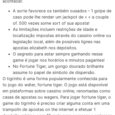
acontecer.
A sorte favorece os também ousados – 1 golpe de
caso pode lhe render um jackpot de » « a couple
of. 500 vezes some sort of sua aposta!
As limitações incluem restrições de idade e
localização impostas através do cassino online ou
legislação local, além de possíveis lignes nas
apostas elizabeth nos depósitos.
O segredo para estar sempre ganhando nesse
game é jogar nos horários e minutos pagantes!
No Fortune Tiger, um gongo dourado brilhante
assume to papel de símbolo de dispersão.
O tigrinho é uma forma popularmente conhecida para
to jogo do wáter, fortune tiger. O jogo está disponível
em plataformas sobre cassino online, renomadas como
casas de apostas ou wagers. Para jogar fortune tiger, o
game do tigrinho é preciso criar alguma conta em uma
trampolín de apostas on the internet e efetuar 1