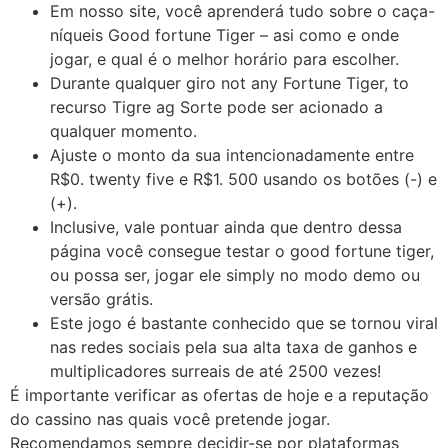
Em nosso site, você aprenderá tudo sobre o caça-
níqueis Good fortune Tiger – asi como e onde
jogar, e qual é o melhor horário para escolher.
Durante qualquer giro not any Fortune Tiger, to
recurso Tigre ag Sorte pode ser acionado a
qualquer momento.
Ajuste o monto da sua intencionadamente entre
R$0. twenty five e R$1. 500 usando os botões (-) e
(+).
Inclusive, vale pontuar ainda que dentro dessa
página você consegue testar o good fortune tiger,
ou possa ser, jogar ele simply no modo demo ou
versão grátis.
Este jogo é bastante conhecido que se tornou viral
nas redes sociais pela sua alta taxa de ganhos e
multiplicadores surreais de até 2500 vezes!
É importante verificar as ofertas de hoje e a reputação
do cassino nas quais você pretende jogar.
Recomendamos sempre decidir-se por plataformas