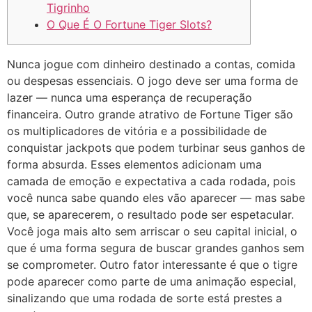
Tigrinho
O Que É O Fortune Tiger Slots?
Nunca jogue com dinheiro destinado a contas, comida
ou despesas essenciais. O jogo deve ser uma forma de
lazer — nunca uma esperança de recuperação
financeira. Outro grande atrativo de Fortune Tiger são
os multiplicadores de vitória e a possibilidade de
conquistar jackpots que podem turbinar seus ganhos de
forma absurda. Esses elementos adicionam uma
camada de emoção e expectativa a cada rodada, pois
você nunca sabe quando eles vão aparecer — mas sabe
que, se aparecerem, o resultado pode ser espetacular.
Você joga mais alto sem arriscar o seu capital inicial, o
que é uma forma segura de buscar grandes ganhos sem
se comprometer. Outro fator interessante é que o tigre
pode aparecer como parte de uma animação especial,
sinalizando que uma rodada de sorte está prestes a