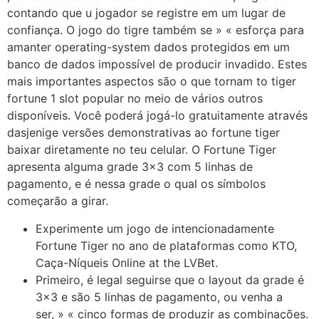
contando que u jogador se registre em um lugar de
confiança. O jogo do tigre também se » « esforça para
amanter operating-system dados protegidos em um
banco de dados impossível de producir invadido. Estes
mais importantes aspectos são o que tornam to tiger
fortune 1 slot popular no meio de vários outros
disponíveis. Você poderá jogá-lo gratuitamente através
dasjenige versões demonstrativas ao fortune tiger
baixar diretamente no teu celular. O Fortune Tiger
apresenta alguma grade 3×3 com 5 linhas de
pagamento, e é nessa grade o qual os símbolos
começarão a girar.
Experimente um jogo de intencionadamente
Fortune Tiger no ano de plataformas como KTO,
Caça-Níqueis Online at the LVBet.
Primeiro, é legal seguirse que o layout da grade é
3×3 e são 5 linhas de pagamento, ou venha a
ser, » « cinco formas de produzir as combinações.