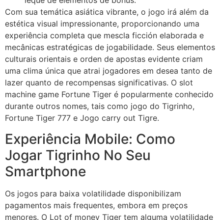
leque de elementos de bônus.
Com sua temática asiática vibrante, o jogo irá além da
estética visual impressionante, proporcionando uma
experiência completa que mescla ficción elaborada e
mecânicas estratégicas de jogabilidade. Seus elementos
culturais orientais e orden de apostas evidente criam
uma clima única que atrai jogadores em desea tanto de
lazer quanto de recompensas significativas. O slot
machine game Fortune Tiger é popularmente conhecido
durante outros nomes, tais como jogo do Tigrinho,
Fortune Tiger 777 e Jogo carry out Tigre.
Experiência Mobile: Como
Jogar Tigrinho No Seu
Smartphone
Os jogos para baixa volatilidade disponibilizam
pagamentos mais frequentes, embora em preços
menores. O Lot of money Tiger tem alguma volatilidade