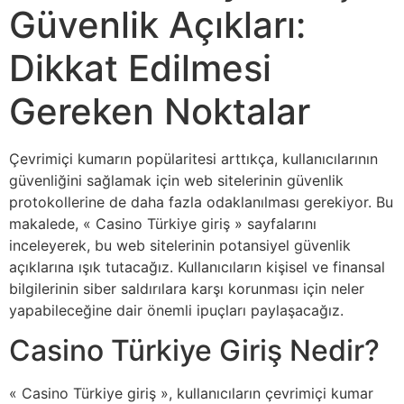
Güvenlik Açıkları:
Dikkat Edilmesi
Gereken Noktalar
Çevrimiçi kumarın popülaritesi arttıkça, kullanıcılarının
güvenliğini sağlamak için web sitelerinin güvenlik
protokollerine de daha fazla odaklanılması gerekiyor. Bu
makalede, « Casino Türkiye giriş » sayfalarını
inceleyerek, bu web sitelerinin potansiyel güvenlik
açıklarına ışık tutacağız. Kullanıcıların kişisel ve finansal
bilgilerinin siber saldırılara karşı korunması için neler
yapabileceğine dair önemli ipuçları paylaşacağız.
Casino Türkiye Giriş Nedir?
« Casino Türkiye giriş », kullanıcıların çevrimiçi kumar