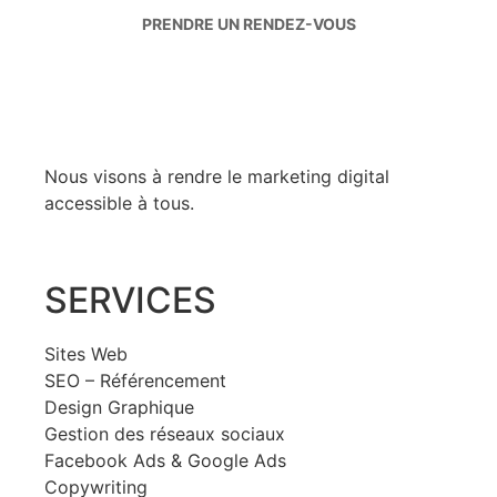
PRENDRE UN RENDEZ-VOUS
Nous visons à rendre le marketing digital
accessible à tous.
SERVICES
Sites Web
SEO – Référencement
Design Graphique
Gestion des réseaux sociaux
Facebook Ads & Google Ads
Copywriting