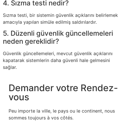
4. Sızma testi nedir?
Sızma testi, bir sistemin güvenlik açıklarını belirlemek
amacıyla yapılan simüle edilmiş saldırılardır.
5. Düzenli güvenlik güncellemeleri
neden gereklidir?
Güvenlik güncellemeleri, mevcut güvenlik açıklarını
kapatarak sistemlerin daha güvenli hale gelmesini
sağlar.
Demander votre Rendez-
vous
Peu importe la ville, le pays ou le continent, nous
sommes toujours à vos côtés.