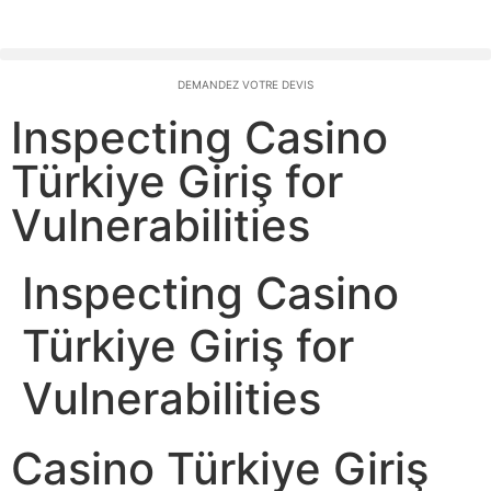
DEMANDEZ VOTRE DEVIS
Inspecting Casino
Türkiye Giriş for
Vulnerabilities
Inspecting Casino
Türkiye Giriş for
Vulnerabilities
Casino Türkiye Giriş