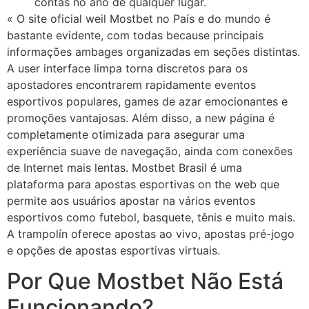
contas no ano de qualquer lugar.
« O site oficial weil Mostbet no País e do mundo é
bastante evidente, com todas because principais
informações ambages organizadas em seções distintas.
A user interface limpa torna discretos para os
apostadores encontrarem rapidamente eventos
esportivos populares, games de azar emocionantes e
promoções vantajosas. Além disso, a new página é
completamente otimizada para asegurar uma
experiência suave de navegação, ainda com conexões
de Internet mais lentas. Mostbet Brasil é uma
plataforma para apostas esportivas on the web que
permite aos usuários apostar na vários eventos
esportivos como futebol, basquete, tênis e muito mais.
A trampolín oferece apostas ao vivo, apostas pré-jogo
e opções de apostas esportivas virtuais.
Por Que Mostbet Não Está
Funcionando?