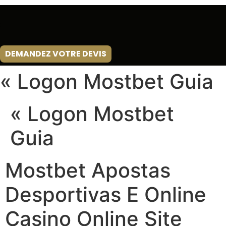
Aller
au
contenu
DEMANDEZ VOTRE DEVIS
« Logon Mostbet Guia
« Logon Mostbet
Guia
Mostbet Apostas
Desportivas E Online
Casino Online Site