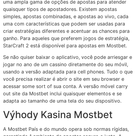
uma ampla gama de opções de apostas para atender
quaisquer tipos de apostadores. Existem apostas
simples, apostas combinadas, e apostas ao vivo, cada
uma com características que podem ser usadas para
criar estratégias diferentes e acentuar as chances para
ganho. Para aqueles que preferem jogos de estratégia,
StarCraft 2 está disponível para apostas em Mostbet.
Se não quiser baixar o aplicativo, você pode arriesgar e
jogar no ano de um cassino diretamente do seu móvil,
usando a versão adaptada para cell phones. Tudo o que
você precisa realizar é abrir o site em seu browser e
acessar some sort of sua conta. A versão móvel carry
out site da Mostbet inclui quaisquer elementos e se
adapta ao tamanho de uma tela do seu dispositivo.
Výhody Kasina Mostbet
A Mostbet País e do mundo opera sob normas rígidas,