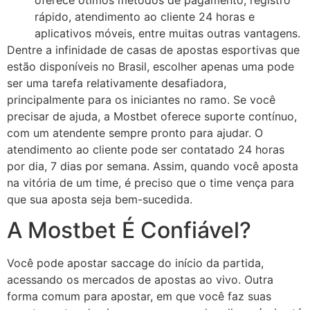
rápido, atendimento ao cliente 24 horas e
aplicativos móveis, entre muitas outras vantagens.
Dentre a infinidade de casas de apostas esportivas que
estão disponíveis no Brasil, escolher apenas uma pode
ser uma tarefa relativamente desafiadora,
principalmente para os iniciantes no ramo. Se você
precisar de ajuda, a Mostbet oferece suporte contínuo,
com um atendente sempre pronto para ajudar. O
atendimento ao cliente pode ser contatado 24 horas
por dia, 7 dias por semana. Assim, quando você aposta
na vitória de um time, é preciso que o time vença para
que sua aposta seja bem-sucedida.
A Mostbet É Confiável?
Você pode apostar saccage do início da partida,
acessando os mercados de apostas ao vivo. Outra
forma comum para apostar, em que você faz suas