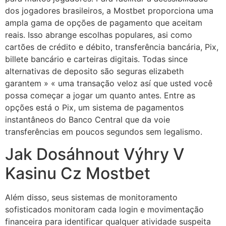
dos jogadores brasileiros, a Mostbet proporciona uma
ampla gama de opções de pagamento que aceitam
reais. Isso abrange escolhas populares, asi como
cartões de crédito e débito, transferência bancária, Pix,
billete bancário e carteiras digitais. Todas since
alternativas de deposito são seguras elizabeth
garantem » « uma transação veloz así que usted você
possa começar a jogar um quanto antes. Entre as
opções está o Pix, um sistema de pagamentos
instantâneos do Banco Central que da voie
transferências em poucos segundos sem legalismo.
Jak Dosáhnout Výhry V
Kasinu Cz Mostbet
Além disso, seus sistemas de monitoramento
sofisticados monitoram cada login e movimentação
financeira para identificar qualquer atividade suspeita