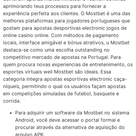
aprimorando teus processos para fornecer a
experiência perfeita aos clientes. O Mostbet é uma das
melhores plataformas para jogadores portugueses que
gostam para apostas desportivas electronic jogos de
online casino online. Com métodos de pagamento
locais, interface amigável e bónus atrativos, u Mostbet
destaca-se como uma escolha outstanding no
competitivo mercado de apostas na Portugal. Para
quem procura novas experiencias de entretenimento, os
esportes virtuais weil Mostbet são ideais. Essa
categoria integra apostas esportivas electronic caça-
níqueis, permitindo o qual os usuários façam apostas
em competições simuladas de futebol, basquete e
corrida.
Para adquirir um software da Mostbet no sistema
Android, você deve acessar o portal formal e
procurar através da alternativa de aquisição do
arquivo APK.