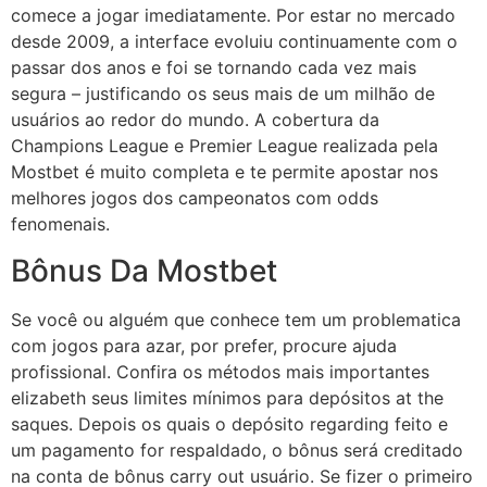
comece a jogar imediatamente. Por estar no mercado
desde 2009, a interface evoluiu continuamente com o
passar dos anos e foi se tornando cada vez mais
segura – justificando os seus mais de um milhão de
usuários ao redor do mundo. A cobertura da
Champions League e Premier League realizada pela
Mostbet é muito completa e te permite apostar nos
melhores jogos dos campeonatos com odds
fenomenais.
Bônus Da Mostbet
Se você ou alguém que conhece tem um problematica
com jogos para azar, por prefer, procure ajuda
profissional. Confira os métodos mais importantes
elizabeth seus limites mínimos para depósitos at the
saques. Depois os quais o depósito regarding feito e
um pagamento for respaldado, o bônus será creditado
na conta de bônus carry out usuário. Se fizer o primeiro