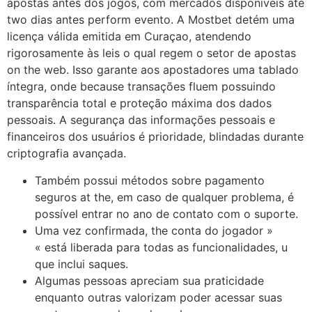
apostas antes dos jogos, com mercados disponíveis até
two dias antes perform evento. A Mostbet detém uma
licença válida emitida em Curaçao, atendendo
rigorosamente às leis o qual regem o setor de apostas
on the web. Isso garante aos apostadores uma tablado
íntegra, onde because transações fluem possuindo
transparência total e proteção máxima dos dados
pessoais. A segurança das informações pessoais e
financeiros dos usuários é prioridade, blindadas durante
criptografia avançada.
Também possui métodos sobre pagamento
seguros at the, em caso de qualquer problema, é
possível entrar no ano de contato com o suporte.
Uma vez confirmada, the conta do jogador »
« está liberada para todas as funcionalidades, u
que inclui saques.
Algumas pessoas apreciam sua praticidade
enquanto outras valorizam poder acessar suas