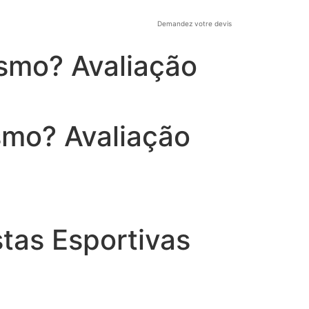
Demandez votre devis
smo? Avaliação
smo? Avaliação
stas Esportivas