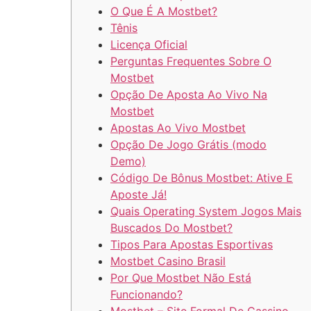
O Que É A Mostbet?
Tênis
Licença Oficial
Perguntas Frequentes Sobre O
Mostbet
Opção De Aposta Ao Vivo Na
Mostbet
Apostas Ao Vivo Mostbet
Opção De Jogo Grátis (modo
Demo)
Código De Bônus Mostbet: Ative E
Aposte Já!
Quais Operating System Jogos Mais
Buscados Do Mostbet?
Tipos Para Apostas Esportivas
Mostbet Casino Brasil
Por Que Mostbet Não Está
Funcionando?
Mostbet – Site Formal De Cassino