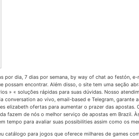
s por dia, 7 dias por semana, by way of chat ao festón, e-
e possam encontrar. Além disso, o site tem uma seção ab
ios » « soluções rápidas para suas dúvidas. Nosso atendim
via conversation ao vivo, email-based e Telegram, garante 
ões elizabeth ofertas para aumentar o prazer das apostas
icada fazem de nós o melhor serviço de apostas em Brazil. 
 tem tempo para avaliar suas possibilities assim como os me
seu catálogo para jogos que oferece milhares de games com 