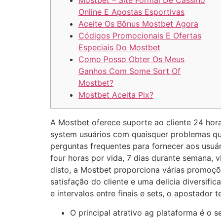
Online E Apostas Esportivas
Aceite Os Bônus Mostbet Agora
Códigos Promocionais E Ofertas
Especiais Do Mostbet
Como Posso Obter Os Meus
Ganhos Com Some Sort Of
Mostbet?
Mostbet Aceita Pix?
A Mostbet oferece suporte ao cliente 24 hora
system usuários com quaisquer problemas qu
perguntas frequentes para fornecer aos usuár
four horas por vida, 7 dias durante semana, 
disto, a Mostbet proporciona várias promoç
satisfação do cliente e uma delicia diversif
e intervalos entre finais e sets, o apostador
O principal atrativo ag plataforma é o 