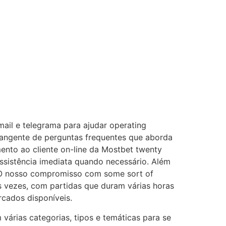
mail e telegrama para ajudar operating
rangente de perguntas frequentes que aborda
ento ao cliente on-line da Mostbet twenty
assistência imediata quando necessário. Além
. O nosso compromisso com some sort of
Às vezes, com partidas que duram várias horas
rcados disponíveis.
várias categorias, tipos e temáticas para se