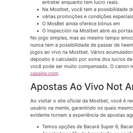
entreter enquanto tem lucro reais.
Na Mostbet, você tem a possibilidade de
várias promoções e condições especiai
O MosBet ainda oferece bônus em
O inspección na Mostbet abre as porta
No jogo simples, mas ao mesmo tempo emocio
nunca tem a possibilidade de passar de twen
jogos ao vivo na Mostbet. Vários acumulado
deposito é calculado por soma dos lucros de
você pode ser muito compensado. O canon m
cassino.com
.
Apostas Ao Vivo Not A
Ao visitar o site oficial da Mostbet, você é 
usuário na mente, garantindo os quais mesmo
evidente tornam a experiência de apostas ag
Temos opções de Bacará Super 6, Baca