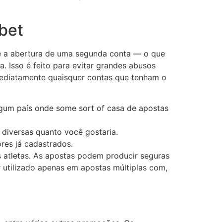
bet
be a abertura de uma segunda conta — o que
. Isso é feito para evitar grandes abusos
mediatamente quaisquer contas que tenham o
algum país onde some sort of casa de apostas
diversas quanto você gostaria.
res já cadastrados.
 atletas. As apostas podem producir seguras
utilizado apenas em apostas múltiplas com,