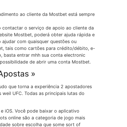
endimento ao cliente da Mostbet está sempre
contactar o serviço de apoio ao cliente da
ebsite Mostbet, poderá obter ajuda rápida e
to ajudar com quaisquer questões ou
, tais como cartões para crédito/débito, e-
o, basta entrar mhh sua conta electronic
 possibilidade de abrir uma conta Mostbet.
Apostas »
tudo que torna a experiência 2 apostadores
weil UFC. Todas as principais lutas do
e iOS. Você pode baixar o aplicativo
ts online são a categoria de jogo mais
idade sobre escolha que some sort of