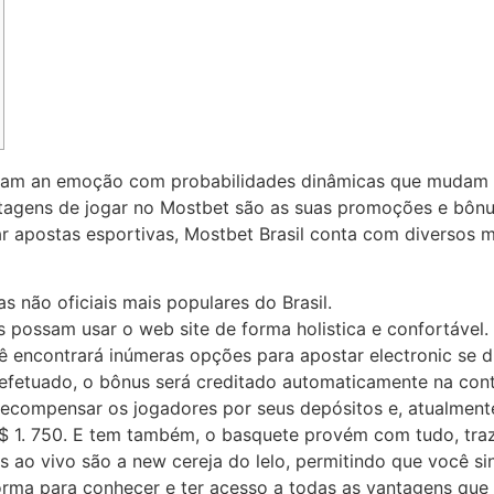
liam an emoção com probabilidades dinâmicas que mudam n
ntagens de jogar no Mostbet são as suas promoções e bônu
zar apostas esportivas, Mostbet Brasil conta com diversos
 não oficiais mais populares do Brasil.
s possam usar o web site de forma holistica e confortável.
ê encontrará inúmeras opções para apostar electronic se di
 efetuado, o bônus será creditado automaticamente na con
recompensar os jogadores por seus depósitos e, atualmen
 R$ 1. 750. E tem também, o basquete provém com tudo, t
s ao vivo são a new cereja do lelo, permitindo que você si
forma para conhecer e ter acesso a todas as vantagens que