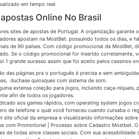
tualizado em tempo real.
 apostas Online No Brasil
s sites de apostas de Portugal. A organização garante o 
ogadores apostam na MostBet. possuindo todos os dias, e há 
na mais de 90 países. Com código promocional da MostBet, 
tivado. Se o código promocional for inserido corretamente
oi 1 grande sucesso assim que foi aceito pelos cassinos onl
ção das páginas pra o português é precisa e sem ambiguida
inas, duchase quiosques com sistema de som.
guma extensa coleção para jogos, incluindo caça-níqueis, p
nte afin de todos os jogadores.
icado aos games rápidos, com operating system jogos crash
ero de telefone o qual você forneceu cuando cursaba o re
rnet site oficial da empresa e visualizando informações sob
e com Promotional | Processo sobre Cadastro Mostbet. O 
res de todas since classes sociais. Com sua acessibilidad