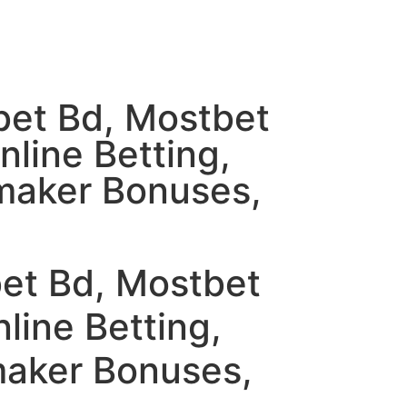
bet Bd, Mostbet
line Betting,
maker Bonuses,
et Bd, Mostbet
line Betting,
aker Bonuses,