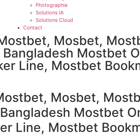
Photographie
Solutions IA
Solutions Cloud
Contact
Mostbet, Mosbet, Most
n Bangladesh Mostbet On
er Line, Mostbet Book
Mostbet, Mosbet, Mostb
 Bangladesh Mostbet On
r Line, Mostbet Bookm