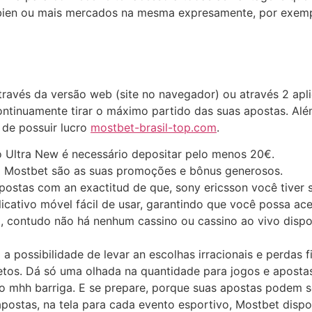
ien ou mais mercados na mesma expresamente, por exempl
ravés da versão web (site no navegador) ou através 2 apl
continuamente tirar o máximo partido das suas apostas. Al
 de possuir lucro
mostbet-brasil-top.com
.
no Ultra New é necessário depositar pelo menos 20€.
o Mostbet são as suas promoções e bônus generosos.
ostas com an exactitud de que, sony ericsson você tiver 
icativo móvel fácil de usar, garantindo que você possa ac
do, contudo não há nenhum cassino ou cassino ao vivo dispo
 possibilidade de levar an escolhas irracionais e perdas fi
tos. Dá só uma olhada na quantidade para jogos e apostas 
rio mhh barriga. E se prepare, porque suas apostas podem 
ostas, na tela para cada evento esportivo, Mostbet dispon