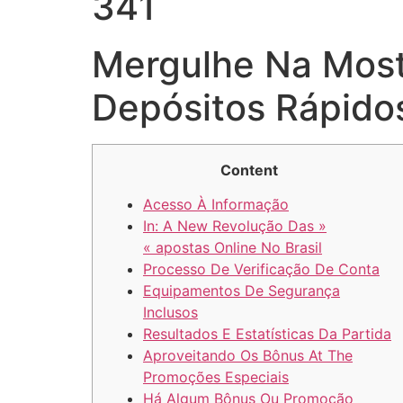
341
Mergulhe Na Mostb
Depósitos Rápido
Content
Acesso À Informação
In: A New Revolução Das »
« apostas Online No Brasil
Processo De Verificação De Conta
Equipamentos De Segurança
Inclusos
Resultados E Estatísticas Da Partida
Aproveitando Os Bônus At The
Promoções Especiais
Há Algum Bônus Ou Promoção