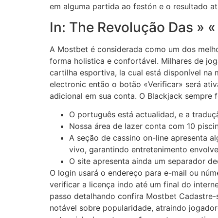
em alguma partida ao festón e o resultado a
In: The Revolução Das » «
A Mostbet é considerada como um dos melhore
forma holistica e confortável. Milhares de j
cartilha esportiva, la cual está disponível 
electronic então o botão «Verificar» será a
adicional em sua conta. O Blackjack sempre f
O português está actualidad, e a tradu
Nossa área de lazer conta com 10 pisc
A seção de cassino on-line apresenta al
vivo, garantindo entretenimento envolve
O site apresenta ainda um separador ded
O login usará o endereço para e-mail ou núm
verificar a licença indo até um final do inte
passo detalhando confira Mostbet Cadastre-s
notável sobre popularidade, atraindo jogado