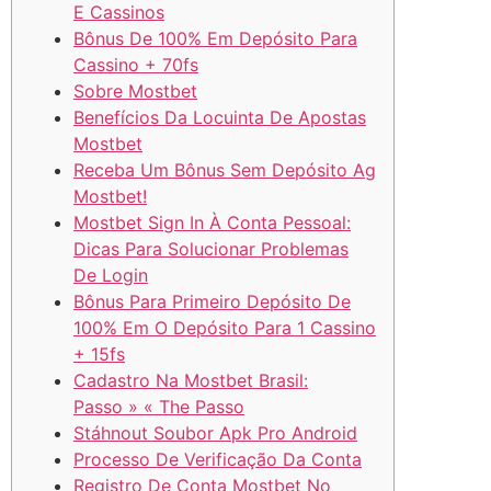
E Cassinos
Bônus De 100% Em Depósito Para
Cassino + 70fs
Sobre Mostbet
Benefícios Da Locuinta De Apostas
Mostbet
Receba Um Bônus Sem Depósito Ag
Mostbet!
Mostbet Sign In À Conta Pessoal:
Dicas Para Solucionar Problemas
De Login
Bônus Para Primeiro Depósito De
100% Em O Depósito Para 1 Cassino
+ 15fs
Cadastro Na Mostbet Brasil:
Passo » « The Passo
Stáhnout Soubor Apk Pro Android
Processo De Verificação Da Conta
Registro De Conta Mostbet No