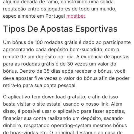
alguma década de ramo, construindo uma sólida
reputação entre os jogadores de todo um mundo,
especialmente em Portugal
mostbet
.
Tipos De Apostas Esportivas
Um bônus de 100 rodadas grátis é dado ao participante
apresentando cada depósito bem-sucedido, com o
remate de um depósito por dia. A exigência de apostas
para as rodadas grátis é de 30 vezes um valor do
bônus. Dentro de 35 dias após receber o bônus, você
deve apostar five vezes o valor do bônus afin de poder
retirá-lo para sua conta pessoal.
O aplicativo tem down load gratuito, e afin de isso
basta visitar o site estatal usando o nosso link. Além
disso, é possível usar o aplicativo para fazer apostas,
financiar sua conta realizando um depósito, sacando
dinheiro, resgatando operating-system mesmos bônus
de boas-vindas etc. O principal destaque ag casa de