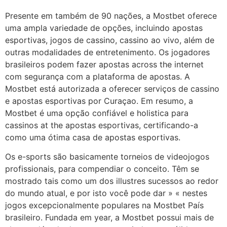
Presente em também de 90 nações, a Mostbet oferece
uma ampla variedade de opções, incluindo apostas
esportivas, jogos de cassino, cassino ao vivo, além de
outras modalidades de entretenimento. Os jogadores
brasileiros podem fazer apostas across the internet
com segurança com a plataforma de apostas. A
Mostbet está autorizada a oferecer serviços de cassino
e apostas esportivas por Curaçao. Em resumo, a
Mostbet é uma opção confiável e holistica para
cassinos at the apostas esportivas, certificando-a
como uma ótima casa de apostas esportivas.
Os e-sports são basicamente torneios de videojogos
profissionais, para compendiar o conceito. Têm se
mostrado tais como um dos illustres sucessos ao redor
do mundo atual, e por isto você pode dar » « nestes
jogos excepcionalmente populares na Mostbet País
brasileiro. Fundada em year, a Mostbet possui mais de