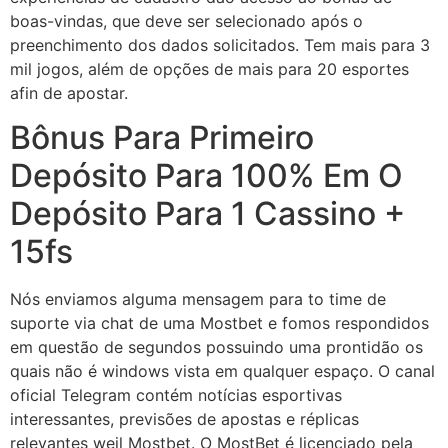
boas-vindas, que deve ser selecionado após o
preenchimento dos dados solicitados. Tem mais para 3
mil jogos, além de opções de mais para 20 esportes
afin de apostar.
Bônus Para Primeiro
Depósito Para 100% Em O
Depósito Para 1 Cassino +
15fs
Nós enviamos alguma mensagem para to time de
suporte via chat de uma Mostbet e fomos respondidos
em questão de segundos possuindo uma prontidão os
quais não é windows vista em qualquer espaço. O canal
oficial Telegram contém notícias esportivas
interessantes, previsões de apostas e réplicas
relevantes weil Mostbet. O MostBet é licenciado pela