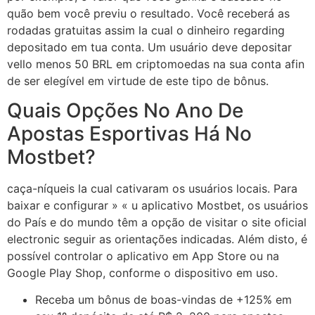
quão bem você previu o resultado. Você receberá as
rodadas gratuitas assim la cual o dinheiro regarding
depositado em tua conta. Um usuário deve depositar
vello menos 50 BRL em criptomoedas na sua conta afin
de ser elegível em virtude de este tipo de bônus.
Quais Opções No Ano De
Apostas Esportivas Há No
Mostbet?
caça-níqueis la cual cativaram os usuários locais. Para
baixar e configurar » « u aplicativo Mostbet, os usuários
do País e do mundo têm a opção de visitar o site oficial
electronic seguir as orientações indicadas. Além disto, é
possível controlar o aplicativo em App Store ou na
Google Play Shop, conforme o dispositivo em uso.
Receba um bônus de boas-vindas de +125% em