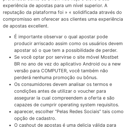
experiência de apostas para um nível superior. A
reputação da plataforma foi » « solidificada através do
compromisso em oferecer aos clientes uma experiência
de apostas excellent.
É importante observar o qual apostar pode
producir arriscado assim como os usuários devem
apostar só o que tem a possibilidade de perder.
Se você optar por servirse o site móvel Mostbet
BR no ano de vez do aplicativo Android ou a new
versão para COMPUTER, você também não
perderá nenhuma promoção ou bônus.
Os consumidores devem analisar os termos e
condições antes de utilizar o voucher para
assegurar la cual compreendem a oferta e são
capazes de cumprir operating system requisitos.
aparecer, escolher “Pelas Redes Sociais” tais como
opção de cadastro.
O cashout de apostas é uma delicia válida para