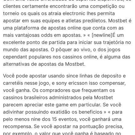
clientes certamente encontrarão uma competição ou
torneio os quais os atraia electronic lhes permita
apostar em suas equipes e atletas prediletos. Mostbet é
uma plataforma de apostas online que conta com as
mais vantajosas odds em apostas. » « [newline]É um
excelente ponto de partida para iniciar sua trajetória no
mundo das apostas. O pôquer ao vivo, o dos jogos
cependant populares nos cassinos online, é alguma das
alternativas de apostas da Mostbet.
Você pode apostar usando since linhas de deposito e
carretéis nesse jogo, e sony ericsson isso compensar,
você ganha. Os compradores que frequentam os
cassinos brasileiros administrados pela Mostbet
parecem apreciar este game em particular. Se você
adivinhar possuindo exatidão os beneficios » « para
pelo menos nine dos 15 eventos, você ganhará uma
recompensa. Se você apostar na pontuação precisa,
por exemplo, o valor que você ganha é baseado no