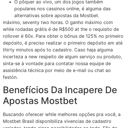
O pôquer ao vivo, um dos jogos também
populares nos cassinos online, é alguma das
alternativas sobre apostas da Mostbet.
máximo, seventy two horas. O ganho máximo com
while rodadas grátis é de R$500 at the o requisito de
rollover é 60x. Para obter o bônus de 125% no primeiro
depósito, é preciso realizar o primeiro depósito em até
thirty minutos após to cadastro. Caso haja alguma
incerteza a new respeito de algum serviço ou produto,
sinta-se à vontade para contatar nossa equipe de
assistência técnica por meio de e-mail ou chat ao
festón.
Benefícios Da Incapere De
Apostas Mostbet
Buscando oferecer while melhores opções pra você, a
Mostbet Brasil disponibiliza vivencias de cadastro