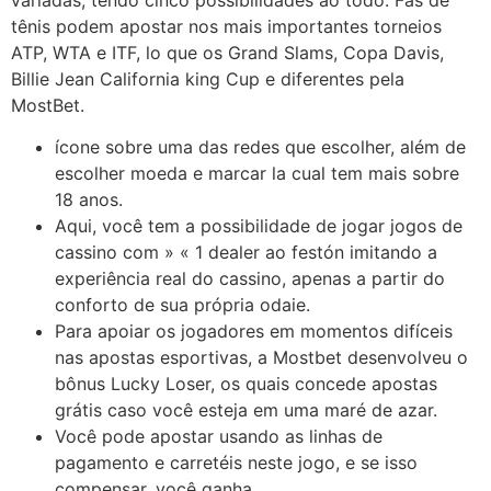
variadas, tendo cinco possibilidades ao todo. Fãs de
tênis podem apostar nos mais importantes torneios
ATP, WTA e ITF, lo que os Grand Slams, Copa Davis,
Billie Jean California king Cup e diferentes pela
MostBet.
ícone sobre uma das redes que escolher, além de
escolher moeda e marcar la cual tem mais sobre
18 anos.
Aqui, você tem a possibilidade de jogar jogos de
cassino com » « 1 dealer ao festón imitando a
experiência real do cassino, apenas a partir do
conforto de sua própria odaie.
Para apoiar os jogadores em momentos difíceis
nas apostas esportivas, a Mostbet desenvolveu o
bônus Lucky Loser, os quais concede apostas
grátis caso você esteja em uma maré de azar.
Você pode apostar usando as linhas de
pagamento e carretéis neste jogo, e se isso
compensar, você ganha.