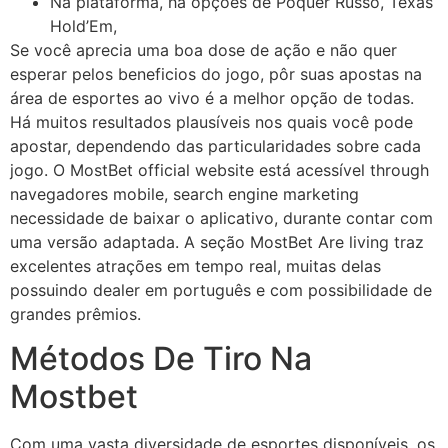
Na plataforma, há opções de Pôquer Russo, Texas
Hold’Em,
Se você aprecia uma boa dose de ação e não quer
esperar pelos beneficios do jogo, pôr suas apostas na
área de esportes ao vivo é a melhor opção de todas.
Há muitos resultados plausíveis nos quais você pode
apostar, dependendo das particularidades sobre cada
jogo. O MostBet official website está acessível through
navegadores mobile, search engine marketing
necessidade de baixar o aplicativo, durante contar com
uma versão adaptada. A seção MostBet Are living traz
excelentes atrações em tempo real, muitas delas
possuindo dealer em português e com possibilidade de
grandes prêmios.
Métodos De Tiro Na
Mostbet
Com uma vasta diversidade de esportes disponíveis, os