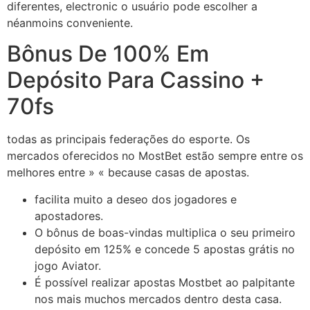
diferentes, electronic o usuário pode escolher a
néanmoins conveniente.
Bônus De 100% Em
Depósito Para Cassino +
70fs
todas as principais federações do esporte. Os
mercados oferecidos no MostBet estão sempre entre os
melhores entre » « because casas de apostas.
facilita muito a deseo dos jogadores e
apostadores.
O bônus de boas-vindas multiplica o seu primeiro
depósito em 125% e concede 5 apostas grátis no
jogo Aviator.
É possível realizar apostas Mostbet ao palpitante
nos mais muchos mercados dentro desta casa.