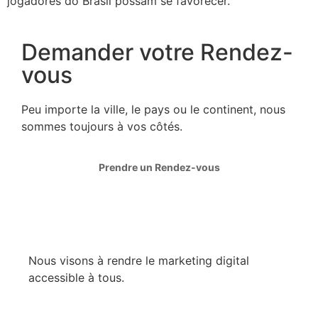
jogadores do Brasil possam se favorecer.
Demander votre Rendez-
vous
Peu importe la ville, le pays ou le continent, nous
sommes toujours à vos côtés.
Prendre un Rendez-vous
Nous visons à rendre le marketing digital
accessible à tous.