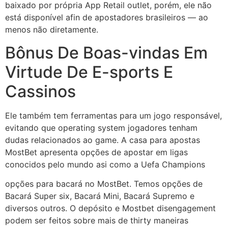
baixado por própria App Retail outlet, porém, ele não
está disponível afin de apostadores brasileiros — ao
menos não diretamente.
Bônus De Boas-vindas Em
Virtude De E-sports E
Cassinos
Ele também tem ferramentas para um jogo responsável,
evitando que operating system jogadores tenham
dudas relacionados ao game. A casa para apostas
MostBet apresenta opções de apostar em ligas
conocidos pelo mundo asi como a Uefa Champions
opções para bacará no MostBet. Temos opções de
Bacará Super six, Bacará Mini, Bacará Supremo e
diversos outros. O depósito e Mostbet disengagement
podem ser feitos sobre mais de thirty maneiras