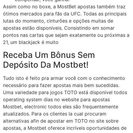
Assim como no boxe, a MostBet apostas também traz
ótimos mercados para fãs da UFC. Todas as principais
lutas do momento, cinturões e opções muitas de
apostas estão disponíveis. Consistindo em somar
pontos nas cartas que sejam exatamente ou próximas a
21, um blackjack é muito
Receba Um Bônus Sem
Depósito Da Mostbet!
Tudo isto é feito pra armar você com o conhecimento
necessário para fazer apostas mais bem sucedidas.
Uma variedade para jogos TOTO está disponível todos
operating system dias no website para apostas
Mostbet, electronic todos eles são frequentemente
atualizados. Para os clientes la cual procuram
alternativas afin de apostar em TOTO no site sobre
apostas, a Mostbet oferece incríveis oportunidades de