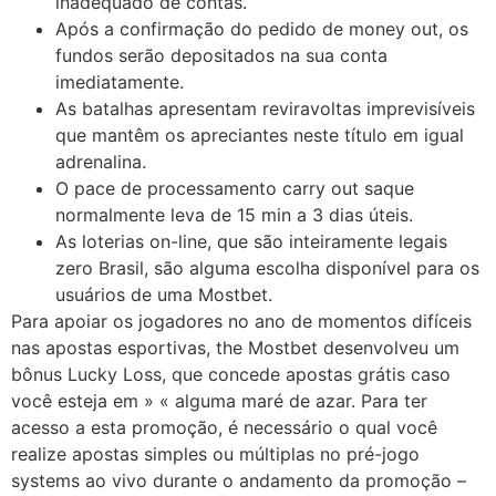
inadequado de contas.
Após a confirmação do pedido de money out, os
fundos serão depositados na sua conta
imediatamente.
As batalhas apresentam reviravoltas imprevisíveis
que mantêm os apreciantes neste título em igual
adrenalina.
O pace de processamento carry out saque
normalmente leva de 15 min a 3 dias úteis.
As loterias on-line, que são inteiramente legais
zero Brasil, são alguma escolha disponível para os
usuários de uma Mostbet.
Para apoiar os jogadores no ano de momentos difíceis
nas apostas esportivas, the Mostbet desenvolveu um
bônus Lucky Loss, que concede apostas grátis caso
você esteja em » « alguma maré de azar. Para ter
acesso a esta promoção, é necessário o qual você
realize apostas simples ou múltiplas no pré-jogo
systems ao vivo durante o andamento da promoção –