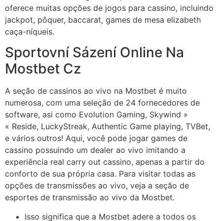
oferece muitas opções de jogos para cassino, incluindo
jackpot, pôquer, baccarat, games de mesa elizabeth
caça-níqueis.
Sportovní Sázení Online Na
Mostbet Cz
A seção de cassinos ao vivo na Mostbet é muito
numerosa, com uma seleção de 24 fornecedores de
software, asi como Evolution Gaming, Skywind »
« Reside, LuckyStreak, Authentic Game playing, TVBet,
e vários outros! Aqui, você pode jogar games de
cassino possuindo um dealer ao vivo imitando a
experiência real carry out cassino, apenas a partir do
conforto de sua própria casa. Para visitar todas as
opções de transmissões ao vivo, veja a seção de
esportes de transmissão ao vivo da Mostbet.
Isso significa que a Mostbet adere a todos os