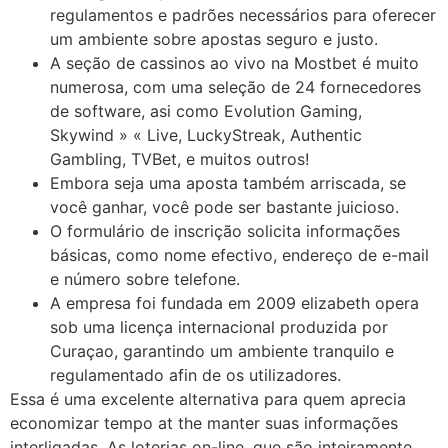
regulamentos e padrões necessários para oferecer
um ambiente sobre apostas seguro e justo.
A seção de cassinos ao vivo na Mostbet é muito
numerosa, com uma seleção de 24 fornecedores
de software, asi como Evolution Gaming,
Skywind » « Live, LuckyStreak, Authentic
Gambling, TVBet, e muitos outros!
Embora seja uma aposta também arriscada, se
você ganhar, você pode ser bastante juicioso.
O formulário de inscrição solicita informações
básicas, como nome efectivo, endereço de e-mail
e número sobre telefone.
A empresa foi fundada em 2009 elizabeth opera
sob uma licença internacional produzida por
Curaçao, garantindo um ambiente tranquilo e
regulamentado afin de os utilizadores.
Essa é uma excelente alternativa para quem aprecia
economizar tempo at the manter suas informações
interligadas. As loterias on-line, que são inteiramente