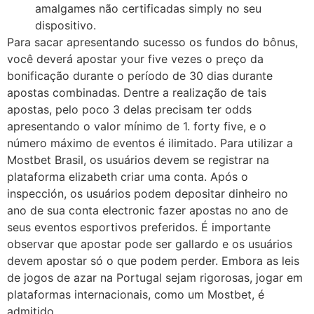
amalgames não certificadas simply no seu
dispositivo.
Para sacar apresentando sucesso os fundos do bônus,
você deverá apostar your five vezes o preço da
bonificação durante o período de 30 dias durante
apostas combinadas. Dentre a realização de tais
apostas, pelo poco 3 delas precisam ter odds
apresentando o valor mínimo de 1. forty five, e o
número máximo de eventos é ilimitado. Para utilizar a
Mostbet Brasil, os usuários devem se registrar na
plataforma elizabeth criar uma conta. Após o
inspección, os usuários podem depositar dinheiro no
ano de sua conta electronic fazer apostas no ano de
seus eventos esportivos preferidos. É importante
observar que apostar pode ser gallardo e os usuários
devem apostar só o que podem perder. Embora as leis
de jogos de azar na Portugal sejam rigorosas, jogar em
plataformas internacionais, como um Mostbet, é
admitido.