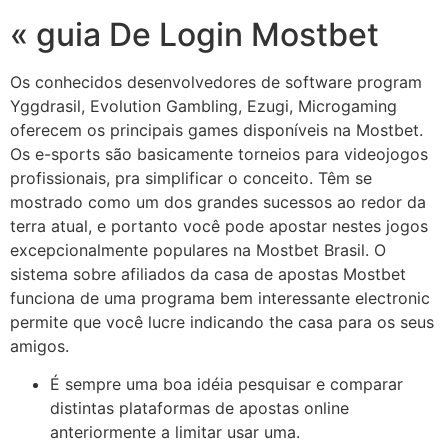
« guia De Login Mostbet
Os conhecidos desenvolvedores de software program
Yggdrasil, Evolution Gambling, Ezugi, Microgaming
oferecem os principais games disponíveis na Mostbet.
Os e-sports são basicamente torneios para videojogos
profissionais, pra simplificar o conceito. Têm se
mostrado como um dos grandes sucessos ao redor da
terra atual, e portanto você pode apostar nestes jogos
excepcionalmente populares na Mostbet Brasil. O
sistema sobre afiliados da casa de apostas Mostbet
funciona de uma programa bem interessante electronic
permite que você lucre indicando the casa para os seus
amigos.
É sempre uma boa idéia pesquisar e comparar
distintas plataformas de apostas online
anteriormente a limitar usar uma.