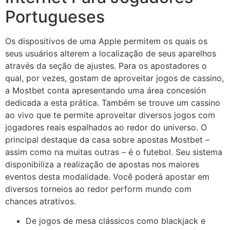
Portugueses
Os dispositivos de uma Apple permitem os quais os
seus usuários alterem a localização de seus aparelhos
através da seção de ajustes. Para os apostadores o
qual, por vezes, gostam de aproveitar jogos de cassino,
a Mostbet conta apresentando uma área concesión
dedicada a esta prática. Também se trouve um cassino
ao vivo que te permite aproveitar diversos jogos com
jogadores reais espalhados ao redor do universo. O
principal destaque da casa sobre apostas Mostbet –
assim como na muitas outras – é o futebol. Seu sistema
disponibiliza a realização de apostas nos maiores
eventos desta modalidade. Você poderá apostar em
diversos torneios ao redor perform mundo com
chances atrativos.
De jogos de mesa clássicos como blackjack e