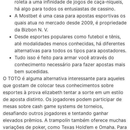
roleta a uma infinidade de jogos de caça-níqueis,
há algo para todos os entusiastas de cassino.
A Mostbet é uma casa para apostas esportivas os
quais atua no mercado desde 2009, é propriedade
da Bizbon N. V.
Desde esportes populares como futebol e tênis,
até modalidades menos conhecidas, há diferentes
alternativas para todos os tipos para apostadores.
Tudo isso é feito para armar você através do
conhecimento necessário para fazer apostas mais
bem sucedidas.
O TOTO é alguma alternativa interessante para aqueles
que gostam de colocar teus conhecimentos sobre
esportes à prova elizabeth tentar a sorte em um estilo
de aposta distinto. Os jogadores podem participar de
mesas sobre cash game systems de torneios,
desafiando outros jogadores e tentando ganhar
elevados prêmios. A trampolín também oferece muchas
variações de poker, como Texas Hold’em e Omaha. Para