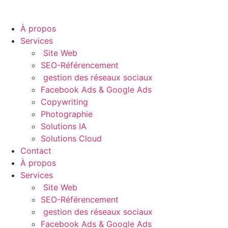
À propos
Services
Site Web
SEO-Référencement
gestion des réseaux sociaux
Facebook Ads & Google Ads
Copywriting
Photographie
Solutions IA
Solutions Cloud
Contact
À propos
Services
Site Web
SEO-Référencement
gestion des réseaux sociaux
Facebook Ads & Google Ads