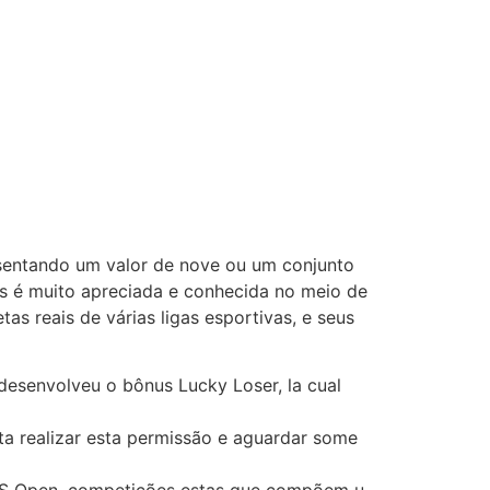
presentando um valor de nove ou um conjunto
as é muito apreciada e conhecida no meio de
tas reais de várias ligas esportivas, e seus
desenvolveu o bônus Lucky Loser, la cual
asta realizar esta permissão e aguardar some