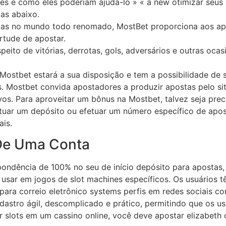
 e como eles poderiam ajudá-lo » « a new otimizar seus lu
as abaixo.
tas no mundo todo renomado, MostBet proporciona aos ap
rtude de apostar.
speito de vitórias, derrotas, gols, adversários e outras oca
Mostbet estará a sua disposição e tem a possibilidade de se
. Mostbet convida apostadores a produzir apostas pelo si
tivos. Para aproveitar um bônus na Mostbet, talvez seja pre
tuar um depósito ou efetuar um número específico de apos
ais.
 De Uma Conta
ndência de 100% no seu de início depósito para apostas, a
 usar em jogos de slot machines específicos. Os usuários 
 para correio eletrônico systems perfis em redes sociais 
stro ágil, descomplicado e prático, permitindo que os us
r slots em um cassino online, você deve apostar elizabeth