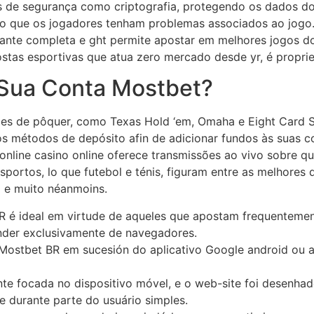
os de segurança como criptografia, protegendo os dados d
ndo que os jogadores tenham problemas associados ao jog
ante completa e ght permite apostar em melhores jogos d
stas esportivas que atua zero mercado desde yr, é propri
Sua Conta Mostbet?
ões de pôquer, como Texas Hold ‘em, Omaha e Eight Card S
s métodos de depósito afin de adicionar fundos às suas con
 online casino online oferece transmissões ao vivo sobre q
portos, lo que futebol e ténis, figuram entre as melhores 
o e muito néanmoins.
 ideal em virtude de aqueles que apostam frequentemen
ender exclusivamente de navegadores.
el Mostbet BR em sucesión do aplicativo Google android ou
te focada no dispositivo móvel, e o web-site foi desenha
e durante parte do usuário simples.