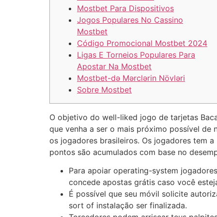
Mostbet Para Dispositivos
Jogos Populares No Cassino
Mostbet
Código Promocional Mostbet 2024
Ligas E Torneios Populares Para
Apostar Na Mostbet
Mostbet-də Mərclərin Növləri
Sobre Mostbet
O objetivo do well-liked jogo de tarjetas Ba
que venha a ser o mais próximo possível de n
os jogadores brasileiros. Os jogadores tem a p
pontos são acumulados com base no desempen
Para apoiar operating-system jogadores
concede apostas grátis caso você este
É possível que seu móvil solicite autori
sort of instalação ser finalizada.