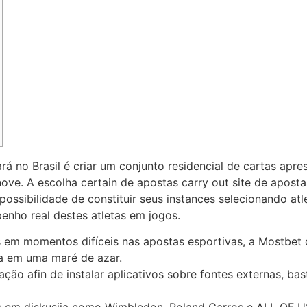
cará no Brasil é criar um conjunto residencial de cartas a
ove. A escolha certain de apostas carry out site de apost
ossibilidade de constituir seus instances selecionando atle
ho real destes atletas em jogos.
 em momentos difíceis nas apostas esportivas, a Mostbet 
ja em uma maré de azar.
zação afin de instalar aplicativos sobre fontes externas, b