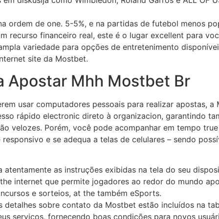
es em diskusija como Wimbledon, Roland Garros e ALL OF
na ordem de one. 5-5%, e na partidas de futebol menos po
m recurso financeiro real, este é o lugar excellent para vo
mpla variedade para opções de entretenimento disponívei
nternet site da Mostbet.
a Apostar Mhh Mostbet Br
rem usar computadores pessoais para realizar apostas, a 
so rápido electronic direto à organizacion, garantindo t
tão velozes. Porém, você pode acompanhar em tempo true 
 responsivo e se adequa a telas de celulares – sendo possív
a atentamente as instruções exibidas na tela do seu disposi
the internet que permite jogadores ao redor do mundo apo
oncursos e sorteios, at the também eSports.
os detalhes sobre contato da Mostbet estão incluídos na tab
eus serviços, fornecendo boas condições para novos usuár