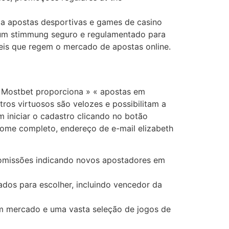
 a apostas desportivas e games de casino
o um stimmung seguro e regulamentado para
leis que regem o mercado de apostas online.
A Mostbet proporciona » « apostas em
ntros virtuosos são velozes e possibilitam a
 iniciar o cadastro clicando no botão
 nome completo, endereço de e-mail elizabeth
comissões indicando novos apostadores em
dos para escolher, incluindo vencedor da
rm mercado e uma vasta seleção de jogos de