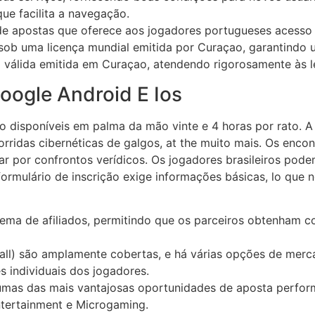
que facilita a navegação.
 de apostas que oferece aos jogadores portugueses acesso
 sob uma licença mundial emitida por Curaçao, garantind
a válida emitida em Curaçao, atendendo rigorosamente às 
oogle Android E Ios
ão disponíveis em palma da mão vinte e 4 horas por rato. 
 corridas cibernéticas de galgos, at the muito mais. Os enco
 por confrontos verídicos. Os jogadores brasileiros podem
O formulário de inscrição exige informações básicas, lo que
tema de afiliados, permitindo que os parceiros obtenham 
l) são amplamente cobertas, e há várias opções de merca
s individuais dos jogadores.
gumas das mais vantajosas oportunidades de aposta perfo
tertainment e Microgaming.