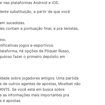
r nas plataformas Android e iOS.
nte substituição, a partir de que você
bem sucedidas.
es contam a pontuação final, e pra tenistas,
ino.
ificativas jogos e-esportivos.
 plataforma, há opções de Pôquer Russo,
upuloso fazer o primeiro depósito em
aldade sobre jogadores antigos. Uma partida
te de outros agentes de apostas, Mostbet não
TANTE. Se você está em busca sobre
os as informações mais importantes pra
s e apostas.