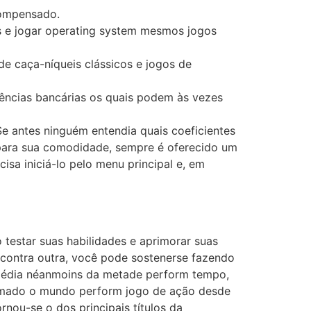
compensado.
as e jogar operating system mesmos jogos
de caça-níqueis clássicos e jogos de
rências bancárias os quais podem às vezes
e antes ninguém entendia quais coeficientes
 para sua comodidade, sempre é oferecido um
sa iniciá-lo pelo menu principal e, em
 testar suas habilidades e aprimorar suas
 contra outra, você pode sostenerse fazendo
média néanmoins da metade perform tempo,
 tomado o mundo perform jogo de ação desde
nou-se o dos principais títulos da