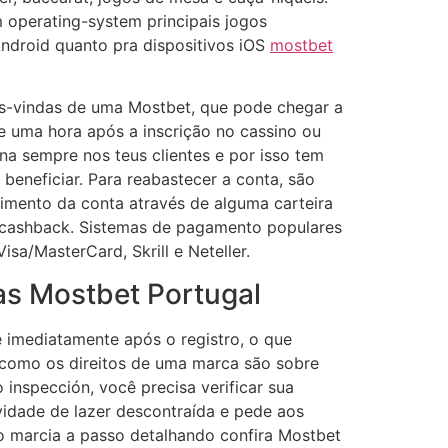
 operating-system principais jogos
Android quanto pra dispositivos iOS
mostbet
as-vindas de uma Mostbet, que pode chegar a
e uma hora após a inscrição no cassino ou
na sempre nos teus clientes e por isso tem
eneficiar. Para reabastecer a conta, são
cimento da conta através de alguma carteira
 cashback. Sistemas de pagamento populares
sa/MasterCard, Skrill e Neteller.
as Mostbet Portugal
imediatamente após o registro, o que
m como os direitos de uma marca são sobre
 inspección, você precisa verificar sua
ividade de lazer descontraída e pede aos
o marcia a passo detalhando confira Mostbet