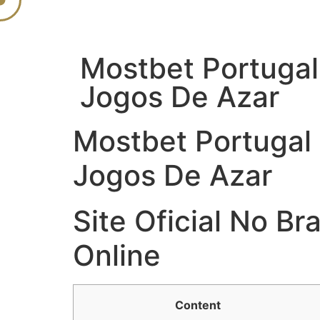
Mostbet Portugal
Jogos De Azar
Mostbet Portugal 
Jogos De Azar
Site Oficial No Br
Online
Content