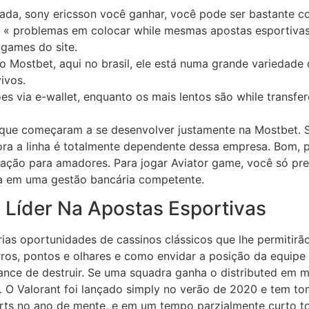
cada, sony ericsson você ganhar, você pode ser bastante 
á » « problemas em colocar while mesmas apostas esportiv
 games do site.
 Mostbet, aqui no brasil, ele está numa grande variedade 
ivos.
es via e-wallet, enquanto os mais lentos são while transfe
 que começaram a se desenvolver justamente na Mostbet. S
gora a linha é totalmente dependente dessa empresa. Bom,
ção para amadores. Para jogar Aviator game, você só preci
da em uma gestão bancária competente.
 Líder Na Apostas Esportivas
ias oportunidades de cassinos clássicos que lhe permitirão
ros, pontos e olhares e como envidar a posição da equipe
ce de destruir. Se uma squadra ganha o distributed em 
e. O Valorant foi lançado simply no verão de 2020 e tem
rts no ano de mente, e em um tempo parzialmente curto tor