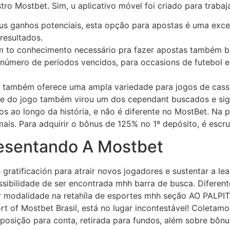
 Mostbet. Sim, u aplicativo móvel foi criado para trabaja
us ganhos potenciais, esta opção para apostas é uma excele
resultados.
com to conhecimento necessário pra fazer apostas também 
número de períodos vencidos, para occasions de futebol el
t também oferece uma ampla variedade para jogos de cass
ade do jogo também virou um dos cependant buscados e sign
os ao longo da história, e não é diferente no MostBet. Na
is. Para adquirir o bônus de 125% no 1º depósito, é escr
esentando A Mostbet
ratificación para atrair novos jogadores e sustentar a le
sibilidade de ser encontrada mhh barra de busca. Diferen
er modalidade na retahíla de esportes mhh seção AO PALPI
rt of Mostbet Brasil, está no lugar incontestável! Coletam
eposição para conta, retirada para fundos, além sobre bônu