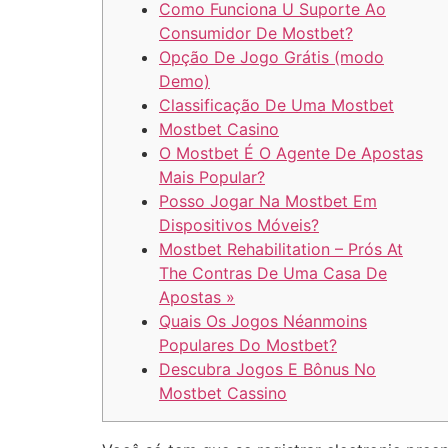
Como Funciona U Suporte Ao
Consumidor De Mostbet?
Opção De Jogo Grátis (modo
Demo)
Classificação De Uma Mostbet
Mostbet Casino
O Mostbet É O Agente De Apostas
Mais Popular?
Posso Jogar Na Mostbet Em
Dispositivos Móveis?
Mostbet Rehabilitation – Prós At
The Contras De Uma Casa De
Apostas »
Quais Os Jogos Néanmoins
Populares Do Mostbet?
Descubra Jogos E Bônus No
Mostbet Cassino