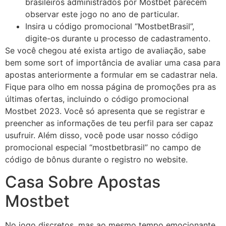
brasileiros administrados por Mostbet parecem
observar este jogo no ano de particular.
Insira u código promocional “MostbetBrasil”,
digite-os durante u processo de cadastramento.
Se você chegou até exista artigo de avaliação, sabe
bem some sort of importância de avaliar uma casa para
apostas anteriormente a formular em se cadastrar nela.
Fique para olho em nossa página de promoções pra as
últimas ofertas, incluindo o código promocional
Mostbet 2023. Você só apresenta que se registrar e
preencher as informações de teu perfil para ser capaz
usufruir. Além disso, você pode usar nosso código
promocional especial “mostbetbrasil” no campo de
código de bônus durante o registro no website.
Casa Sobre Apostas
Mostbet
No jogo discretos, mas ao mesmo tempo emocionante