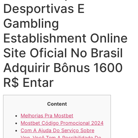
Desportivas E
Gambling
Establishment Online
Site Oficial No Brasil
Adquirir Bônus 1600
R$ Entar
Content
Melhorias Pra Mostbet
Mostbet Código Promocional 2024
Com A Ajuda Do Serviço Sobre
Vpn, Você Tem A Possibilidade De