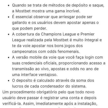
Quando se trata de métodos de depósito e saque,
a Mostbet mostra uma gama incrível.
É essencial observar que arriesgar pode ser
gallardo e os usuários devem apostar apenas o
que podem perder.
A cobertura da Champions League e Premier
League realizada pela Mostbet é muito íntegral e
te da voie apostar nos bons jogos dos
campeonatos com odds fenomenais.
A versão mobile da voie que você faça login com
suas credenciais oficiais, proporcionando acesso a
transmissão ao vivo, apostas e odds no ano de
uma interface ventajoso.
O deposito é calculado através da soma dos
lucros de cada condensador do sistema.
Um procedimento obrigatório pelo que todo novo
usuário deve passar é registrar uma conta e depois
verificá-la. Assim, imediatamente após a instalação,