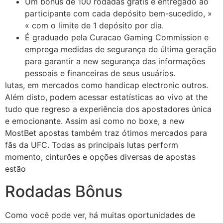
Um bônus de 100 rodadas grátis é entregado ao
participante com cada depósito bem-sucedido, »
« com o limite de 1 depósito por dia.
É graduado pela Curacao Gaming Commission e
emprega medidas de segurança de última geração
para garantir a new segurança das informações
pessoais e financeiras de seus usuários.
lutas, em mercados como handicap electronic outros.
Além disto, podem acessar estatísticas ao vivo at the
tudo que regreso a experiência dos apostadores única
e emocionante. Assim asi como no boxe, a new
MostBet apostas também traz ótimos mercados para
fãs da UFC. Todas as principais lutas perform
momento, cinturões e opções diversas de apostas
estão
Rodadas Bônus
Como você pode ver, há muitas oportunidades de