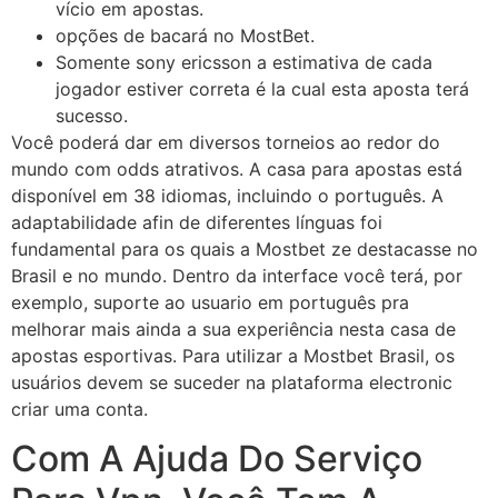
vício em apostas.
opções de bacará no MostBet.
Somente sony ericsson a estimativa de cada
jogador estiver correta é la cual esta aposta terá
sucesso.
Você poderá dar em diversos torneios ao redor do
mundo com odds atrativos. A casa para apostas está
disponível em 38 idiomas, incluindo o português. A
adaptabilidade afin de diferentes línguas foi
fundamental para os quais a Mostbet ze destacasse no
Brasil e no mundo. Dentro da interface você terá, por
exemplo, suporte ao usuario em português pra
melhorar mais ainda a sua experiência nesta casa de
apostas esportivas. Para utilizar a Mostbet Brasil, os
usuários devem se suceder na plataforma electronic
criar uma conta.
Com A Ajuda Do Serviço