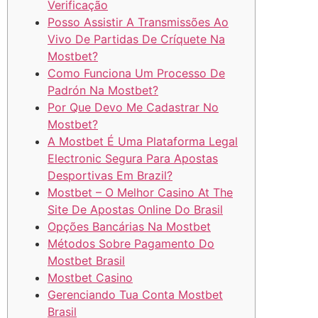
Verificação
Posso Assistir A Transmissões Ao
Vivo De Partidas De Críquete Na
Mostbet?
Como Funciona Um Processo De
Padrón Na Mostbet?
Por Que Devo Me Cadastrar No
Mostbet?
A Mostbet É Uma Plataforma Legal
Electronic Segura Para Apostas
Desportivas Em Brazil?
Mostbet – O Melhor Casino At The
Site De Apostas Online Do Brasil
Opções Bancárias Na Mostbet
Métodos Sobre Pagamento Do
Mostbet Brasil
Mostbet Casino
Gerenciando Tua Conta Mostbet
Brasil