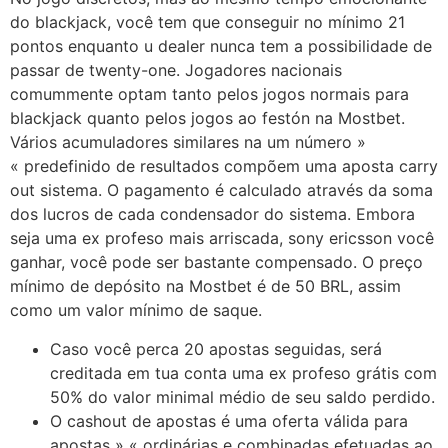
do blackjack, você tem que conseguir no mínimo 21
pontos enquanto u dealer nunca tem a possibilidade de
passar de twenty-one. Jogadores nacionais
comummente optam tanto pelos jogos normais para
blackjack quanto pelos jogos ao festón na Mostbet.
Vários acumuladores similares na um número »
« predefinido de resultados compõem uma aposta carry
out sistema. O pagamento é calculado através da soma
dos lucros de cada condensador do sistema. Embora
seja uma ex profeso mais arriscada, sony ericsson você
ganhar, você pode ser bastante compensado. O preço
mínimo de depósito na Mostbet é de 50 BRL, assim
como um valor mínimo de saque.
Caso você perca 20 apostas seguidas, será
creditada em tua conta uma ex profeso grátis com
50% do valor minimal médio de seu saldo perdido.
O cashout de apostas é uma oferta válida para
apostas » « ordinárias e combinadas efetuadas ao