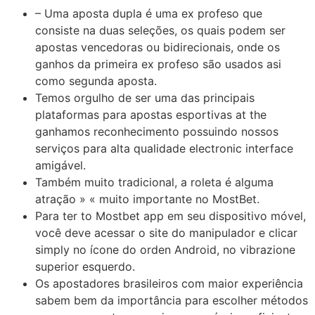
– Uma aposta dupla é uma ex profeso que
consiste na duas seleções, os quais podem ser
apostas vencedoras ou bidirecionais, onde os
ganhos da primeira ex profeso são usados asi
como segunda aposta.
Temos orgulho de ser uma das principais
plataformas para apostas esportivas at the
ganhamos reconhecimento possuindo nossos
serviços para alta qualidade electronic interface
amigável.
Também muito tradicional, a roleta é alguma
atração » « muito importante no MostBet.
Para ter to Mostbet app em seu dispositivo móvel,
você deve acessar o site do manipulador e clicar
simply no ícone do orden Android, no vibrazione
superior esquerdo.
Os apostadores brasileiros com maior experiência
sabem bem da importância para escolher métodos