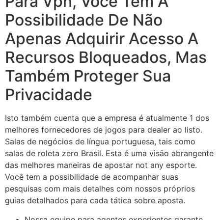
Para Vpn, Você Tem A
Possibilidade De Não
Apenas Adquirir Acesso A
Recursos Bloqueados, Mas
Também Proteger Sua
Privacidade
Isto também cuenta que a empresa é atualmente 1 dos
melhores fornecedores de jogos para dealer ao listo.
Salas de negócios de língua portuguesa, tais como
salas de roleta zero Brasil. Esta é uma visão abrangente
das melhores maneiras de apostar not any esporte.
Você tem a possibilidade de acompanhar suas
pesquisas com mais detalhes com nossos próprios
guias detalhados para cada tática sobre aposta.
Nossa equipe para agentes experientes garante