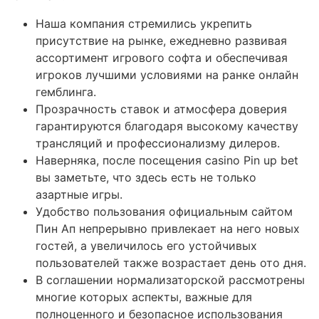
Наша компания стремились укрепить
присутствие на рынке, ежедневно развивая
ассортимент игрового софта и обеспечивая
игроков лучшими условиями на ранке онлайн
гемблинга.
Прозрачность ставок и атмосфера доверия
гарантируются благодаря высокому качеству
трансляций и профессионализму дилеров.
Наверняка, после посещения casino Pin up bet
вы заметьте, что здесь есть не только
азартные игры.
Удобство пользования официальным сайтом
Пин Ап непрерывно привлекает на него новых
гостей, а увеличилось его устойчивых
пользователей также возрастает день ото дня.
В соглашении нормализаторской рассмотрены
многие которых аспекты, важные для
полноценного и безопасное использования