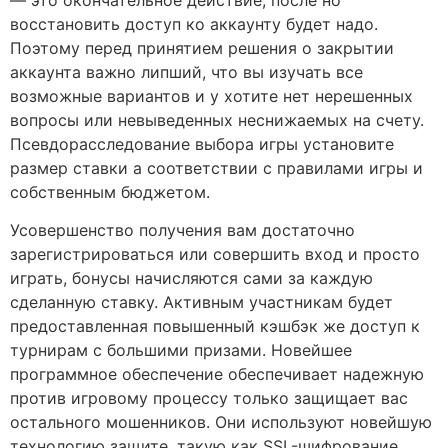
— это окончательное действие, после но
восстановить доступ ко аккаунту будет надо.
Поэтому перед принятием решения о закрытии
аккаунта важно липший, что вы изучать все
возможные вариантов и у хотите нет нерешенных
вопросы или невыведенных неснижаемых на счету.
Псевдорасследование выбора игры установите
размер ставки а соответствии с правилами игры и
собственным бюджетом.
Усовершенство получения вам достаточно
зарегистрироваться или совершить вход и просто
играть, бонусы начисляются сами за каждую
сделанную ставку. Активным участникам будет
предоставленная повышенный кэшбэк же доступ к
турнирам с большими призами. Новейшее
программное обеспечение обеспечивает надежную
против игровому процессу только защищает вас
остального мошенников. Они используют новейшую
технологию защите, такую как SSL-шифрование.