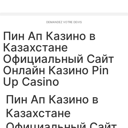
DEMANDEZ VOTRE DEVIS
Пин Ап Казино в
Казахстане
Официальный Сайт
Онлайн Казино Pin
Up Casino
Пин Ап Казино в
Казахстане
Официальный Сайт