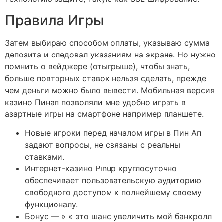
Правила Игры
Затем выбираю способом оплаты, указываю сумма
депозита и следовал указаниям на экране. Но нужно
помнить о вейджере (отыгрыше), чтобы знать,
больше повторных ставок нельзя сделать, прежде
чем деньги можно было вывести. Мобильная версия
казино Пинап позволяли мне удобно играть в
азартные игры на смартфоне например планшете.
Новые игроки перед началом игры в Пин Ап
задают вопросы, не связаны с реальны
ставками.
Интернет-казино Pinup круглосуточно
обеспечивает пользовательскую аудиторию
свободного доступом к полнейшему своему
функционалу.
Бонус — » « это шанс увеличить мой банкролл