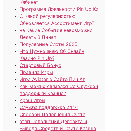
Кабинет
Программа Лояльности Pin Up Kz
С Какой регулярностью
Обновляется Ассортимент Игр?
на Какие События невозможно
Делать В Пинап
Популярные Слоты 2025
Что Нужно знаю Об Онлайн
Казино Pin Up?
Стартовый Бонус
Правила Игры
Игра Aviator в Сайте Пин Ап
Как Можно связался Со Службой
поддержки Казино?
Краш Игры
Служба поддержке 24/7″
Способы Пополнения Счета
этап Пополнения Депозита и
Вывода Средств и Сайте Казино