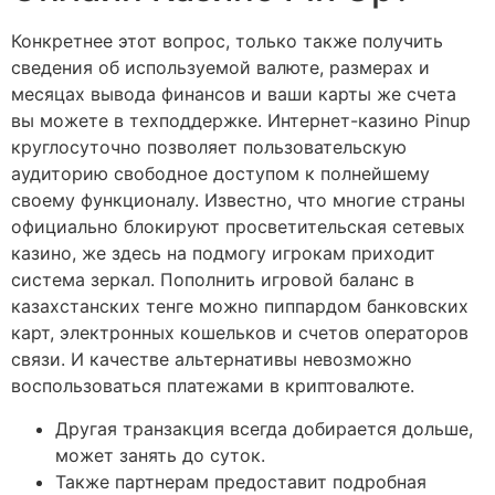
Конкретнее этот вопрос, только также получить
сведения об используемой валюте, размерах и
месяцах вывода финансов и ваши карты же счета
вы можете в техподдержке. Интернет-казино Pinup
круглосуточно позволяет пользовательскую
аудиторию свободное доступом к полнейшему
своему функционалу. Известно, что многие страны
официально блокируют просветительская сетевых
казино, же здесь на подмогу игрокам приходит
система зеркал. Пополнить игровой баланс в
казахстанских тенге можно пиппардом банковских
карт, электронных кошельков и счетов операторов
связи. И качестве альтернативы невозможно
воспользоваться платежами в криптовалюте.
Другая транзакция всегда добирается дольше,
может занять до суток.
Также партнерам предоставит подробная