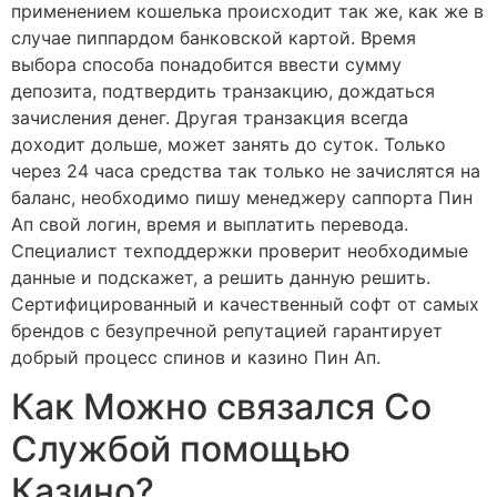
применением кошелька происходит так же, как же в
случае пиппардом банковской картой. Время
выбора способа понадобится ввести сумму
депозита, подтвердить транзакцию, дождаться
зачисления денег. Другая транзакция всегда
доходит дольше, может занять до суток. Только
через 24 часа средства так только не зачислятся на
баланс, необходимо пишу менеджеру саппорта Пин
Ап свой логин, время и выплатить перевода.
Специалист техподдержки проверит необходимые
данные и подскажет, а решить данную решить.
Сертифицированный и качественный софт от самых
брендов с безупречной репутацией гарантирует
добрый процесс спинов и казино Пин Ап.
Как Можно связался Со
Службой помощью
Казино?