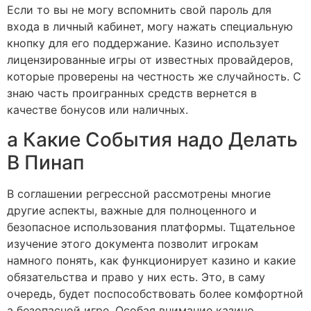
Если то вы не могу вспомнить свой пароль для
входа в личный кабинет, могу нажать специальную
кнопку для его поддержание. Казино использует
лицензированные игры от известных провайдеров,
которые проверены на честность же случайность. С
знаю часть проигранных средств вернется в
качестве бонусов или наличных.
а Какие События надо Делать
В Пинап
В соглашении регрессной рассмотрены многие
другие аспекты, важные для полноценного и
безопасное использования платформы. Тщательное
изучение этого документа позволит игрокам
намного понять, как функционирует казино и какие
обязательства и право у них есть. Это, в саму
очередь, будет поспособствовать более комфортной
а безопасной игре. Особая внимание казино