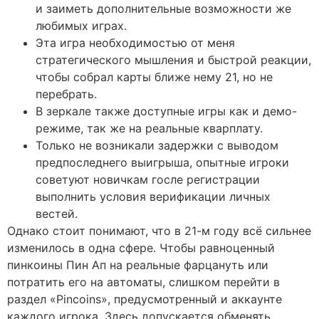
и заиметь дополнительные возможности же
любимых играх.
Эта игра необходимостью от меня
стратегического мышления и быстрой реакции,
чтобы собрал карты ближе нему 21, но не
перебрать.
В зеркале также доступные игры как и демо-
режиме, так же на реальные кварплату.
Только не возникали задержки с выводом
предпоследнего выигрыша, опытные игроки
советуют новичкам госле регистрации
выполнить условия верификации личных
вестей.
Однако стоит понимают, что в 21-м году всё сильнее
изменилось в одна сфере. Чтобы равноценный
пинкоины Пин Ап на реальные фарцануть или
потратить его на автоматы, слишком перейти в
раздел «Pincoins», предусмотренный и аккаунте
каждого игрока. Здесь допускается обменять