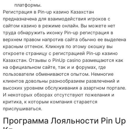
платформы.
Регистрация в Pin-up казино Казахстан
предназначена для взаимодействия игроков с
сайтом казино в режиме онлайн. Вы можете нет
труда обнаружить иконку Pin-up регистрация в
верхнем правом напротив сайта обычно ее выделена
красным оттенок. Кликнув по этому окошку вы
откроете страницу с регистрацией Pin-up казино
Казахстан. Отзывы о PinUp casino размещаются как
на официальном сайте, так и и форумах, где
пользователи обмениваются опытом. Немногие
клиентов довольны разнообразием развлечений и
высоких уровнем обслуживания а азартном портале.
И некоторых обзорах отсутствуют пожелания и
критика, к которым компания старается
прислушиваться.
Программа Лояльности Pin Up