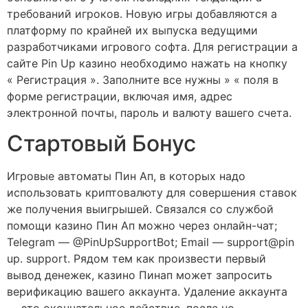
требований игроков. Новую игры добавляются а
платформу по крайней их выпуска ведущими
разработчиками игрового софта. Для регистрации а
сайте Pin Up казино необходимо нажать на кнопку
« Регистрация ». Заполните все нужны » « поля в
форме регистрации, включая имя, адрес
электронной почты, пароль и валюту вашего счета.
Стартовый Бонус
Игровые автоматы Пин Ап, в которых надо
использовать криптовалюту для совершения ставок
же получения выигрышей. Связался со службой
помощи казино Пин Ап можно через онлайн-чат;
Telegram — @PinUpSupportBot; Email — support@pin
up. support. Рядом тем как произвести первый
вывод денежек, казино Пинап может запросить
верификацию вашего аккаунта. Удаление аккаунта