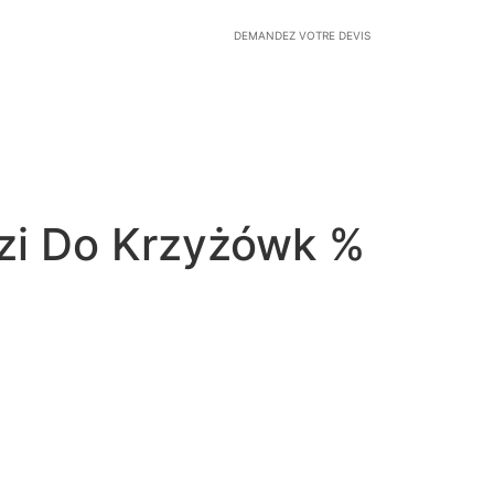
DEMANDEZ VOTRE DEVIS
zi Do Krzyżówk %