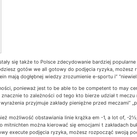
stały się także to Polsce zdecydowanie bardziej popularn
 będziesz gotów we all gotowy do podjęcia ryzyka, możesz
in mają dogłębnej wiedzy zrozumienie e-sportu i” “niewiel
rności, ponieważ jest to be able to be competent to may ce
 znacznie to zależności od tego kto bierze udział t meczu
yrażenia przyjmuje zakłady pieniężne przed meczami” „pił
ż możliwość obstawiania linie krążka em -1, a lot of, -2½, -
no mitnichten można kierować się emocjami t zakładach bu
towy execute podjęcia ryzyka, możesz rozpocząć swoją podr