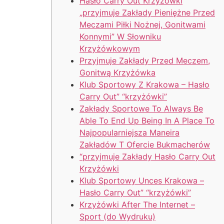
Hasło Carry Out Krzyżówki
„przyjmuje Zakłady Pieniężne Przed
Meczami Piłki Nożnej, Gonitwami
Konnymi” W Słowniku
Krzyżówkowym
Przyjmuje Zakłady Przed Meczem,
Gonitwą Krzyżówka
Klub Sportowy Z Krakowa – Hasło
Carry Out” “krzyżówki”
Zakłady Sportowe To Always Be
Able To End Up Being In A Place To
Najpopularniejsza Maneira
Zakładów T Ofercie Bukmacherów
“przyjmuje Zakłady Hasło Carry Out
Krzyżówki
Klub Sportowy Unces Krakowa –
Hasło Carry Out” “krzyżówki”
Krzyżówki After The Internet –
Sport (do Wydruku)