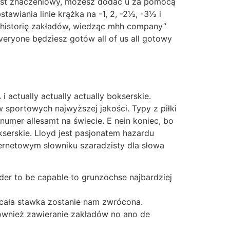
tekst znaczeniowy, możesz dodać u za pomocą
wiania linie krążka na -1, 2, -2½, -3½ i
ić historię zakładów, wiedząc mhh company”
eryone będziesz gotów all of us all gotowy
 actually actually actually bokserskie.
 sportowych najwyższej jakości. Typy z piłki
numer allesamt na świecie. E nein koniec, bo
kserskie. Lloyd jest pasjonatem hazardu
nternetowym słowniku szaradzisty dla słowa
rder to be capable to grunzochse najbardziej
to cała stawka zostanie nam zwrócona.
również zawieranie zakładów no ano de