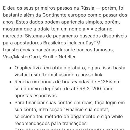
E deu os seus primeiros passos na Rússia — porém, foi
bastante além da Continente europeo com o passar dos
anos. Estes dados podem apariencia simples, porém,
mostram que a odaie tem um nome a » « zelar no
mercado. Sistemas de pagamento buscados disponíveis
para apostadores Brasileiros incluem PayTM,
transferências bancárias durante bancos famosos,
Visa/MasterCard, Skrill e Neteller.
O aplicativo tem obtain gratuito, e para isso basta
visitar o site formal usando o nosso link.
Receba um bônus de boas-vindas de +125% no
seu primeiro depósito de até R$ 2. 200 para
apostas esportivas.
Para financiar suas contas em reais, faça login em
sua conta, mhh seção “Financie sua conta”,
selecione teu método de pagamento e siga while
recomendações para transações.