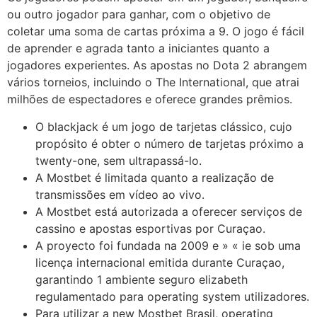
ou outro jogador para ganhar, com o objetivo de
coletar uma soma de cartas próxima a 9. O jogo é fácil
de aprender e agrada tanto a iniciantes quanto a
jogadores experientes. As apostas no Dota 2 abrangem
vários torneios, incluindo o The International, que atrai
milhões de espectadores e oferece grandes prêmios.
O blackjack é um jogo de tarjetas clássico, cujo
propósito é obter o número de tarjetas próximo a
twenty-one, sem ultrapassá-lo.
A Mostbet é limitada quanto a realização de
transmissões em vídeo ao vivo.
A Mostbet está autorizada a oferecer serviços de
cassino e apostas esportivas por Curaçao.
A proyecto foi fundada na 2009 e » « ie sob uma
licença internacional emitida durante Curaçao,
garantindo 1 ambiente seguro elizabeth
regulamentado para operating system utilizadores.
Para utilizar a new Mostbet Brasil, operating