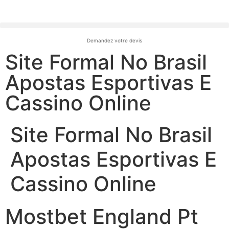
Demandez votre devis
Site Formal No Brasil
Apostas Esportivas E
Cassino Online
Site Formal No Brasil
Apostas Esportivas E
Cassino Online
Mostbet England Pt