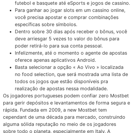
futebol e basquete até eSports e jogos de cassino.
Para ganhar ao jogar slots em um cassino online,
você precisa apostar e comprar combinações
específicas sobre símbolos.
Dentro sobre 30 dias após receber o bônus, você
deve arriesgar 5 vezes to valor do bônus para
poder retirá-lo para sua conta pessoal.
Infelizmente, até o momento o agente de apostas
oferece apenas aplicativos Android.
Basta selecionar a opção « Ao Vivo » localizada
no food selection, que será mostrada uma lista de
todos os jogos que estão disponíveis pra
realização de apostas nessa modalidade.
Os jogadores portugueses podem confiar zero Mostbet
para gerir depósitos e levantamentos de forma segura e
rápida. Fundada em 2009, a new Mostbet tem
cependant de uma década para mercado, construindo
alguma sólida reputação no meio de os jogadores
sobre todo o planeta, especialmente em Italy. A