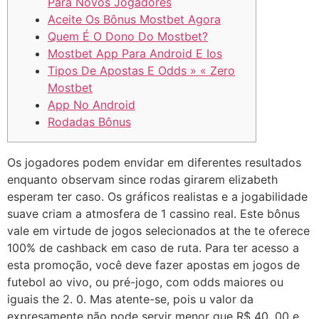
Para Novos Jogadores
Aceite Os Bônus Mostbet Agora
Quem É O Dono Do Mostbet?
Mostbet App Para Android E Ios
Tipos De Apostas E Odds » « Zero
Mostbet
App No Android
Rodadas Bônus
Os jogadores podem envidar em diferentes resultados
enquanto observam since rodas girarem elizabeth
esperam ter caso. Os gráficos realistas e a jogabilidade
suave criam a atmosfera de 1 cassino real. Este bônus
vale em virtude de jogos selecionados at the te oferece
100% de cashback em caso de ruta. Para ter acesso a
esta promoção, você deve fazer apostas em jogos de
futebol ao vivo, ou pré-jogo, com odds maiores ou
iguais the 2. 0. Mas atente-se, pois u valor da
expresamente não pode servir menor que R$ 40, 00 e