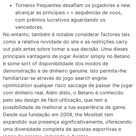
Torneios frequentes desafiam os jogadores a new
alcançar as principais » « sequências de voos,
com prêmios lucrativos aguardando os
vencedores.
No entanto, também é notable considerar factores tais
como a relativa novidade do site e as restrições carry
out país antes sobre tomar a sua decisão. Uma dieses
principais vantagens de jogar Aviator simply no Betano
é some sort of disponibilidade dos modos de
demonstração e de dinheiro genuine. Isto permite-lhe
familiarizar-se através do jogo search engine
optimization qualquer risco saccage de passar the jogar
com dinheiro real. Além disto, o Betano é conhecido
pelo seu design de fácil utilização, que tem a
possibilidade de melhorar a tua experiência de game.
Desde sua fundação em 2009, the Mostbet tem
expandido sua presença significativamente, oferecendo
uma diversidade completa de apostas esportivas e