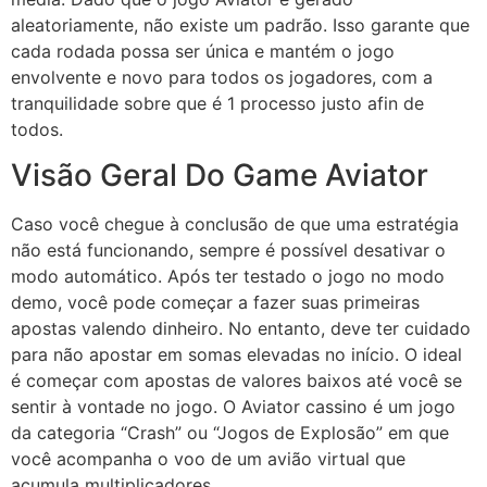
aleatoriamente, não existe um padrão. Isso garante que
cada rodada possa ser única e mantém o jogo
envolvente e novo para todos os jogadores, com a
tranquilidade sobre que é 1 processo justo afin de
todos.
Visão Geral Do Game Aviator
Caso você chegue à conclusão de que uma estratégia
não está funcionando, sempre é possível desativar o
modo automático. Após ter testado o jogo no modo
demo, você pode começar a fazer suas primeiras
apostas valendo dinheiro. No entanto, deve ter cuidado
para não apostar em somas elevadas no início. O ideal
é começar com apostas de valores baixos até você se
sentir à vontade no jogo. O Aviator cassino é um jogo
da categoria “Crash” ou “Jogos de Explosão” em que
você acompanha o voo de um avião virtual que
acumula multiplicadores.