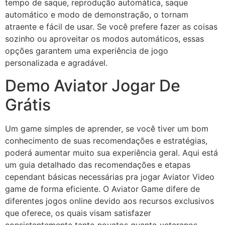
tempo de saque, reprodução automática, saque
automático e modo de demonstração, o tornam
atraente e fácil de usar. Se você prefere fazer as coisas
sozinho ou aproveitar os modos automáticos, essas
opções garantem uma experiência de jogo
personalizada e agradável.
Demo Aviator Jogar De
Grátis
Um game simples de aprender, se você tiver um bom
conhecimento de suas recomendações e estratégias,
poderá aumentar muito sua experiência geral. Aqui está
um guia detalhado das recomendações e etapas
cependant básicas necessárias pra jogar Aviator Video
game de forma eficiente. O Aviator Game difere de
diferentes jogos online devido aos recursos exclusivos
que oferece, os quais visam satisfazer
consistentemente tanto novatos quanto veteranos.