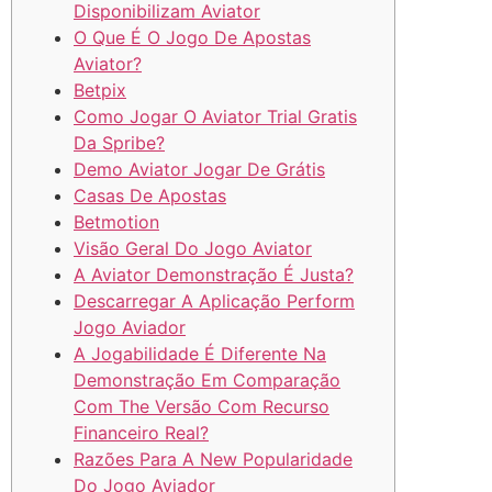
Disponibilizam Aviator
O Que É O Jogo De Apostas
Aviator?
Betpix
Como Jogar O Aviator Trial Gratis
Da Spribe?
Demo Aviator Jogar De Grátis
Casas De Apostas
Betmotion
Visão Geral Do Jogo Aviator
A Aviator Demonstração É Justa?
Descarregar A Aplicação Perform
Jogo Aviador
A Jogabilidade É Diferente Na
Demonstração Em Comparação
Com The Versão Com Recurso
Financeiro Real?
Razões Para A New Popularidade
Do Jogo Aviador