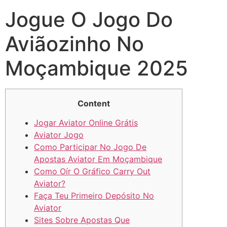
Jogue O Jogo Do
Aviãozinho No
Moçambique 2025
Content
Jogar Aviator Online Grátis
Aviator Jogo
Como Participar No Jogo De
Apostas Aviator Em Moçambique
Como Oír O Gráfico Carry Out
Aviator?
Faça Teu Primeiro Depósito No
Aviator
Sites Sobre Apostas Que