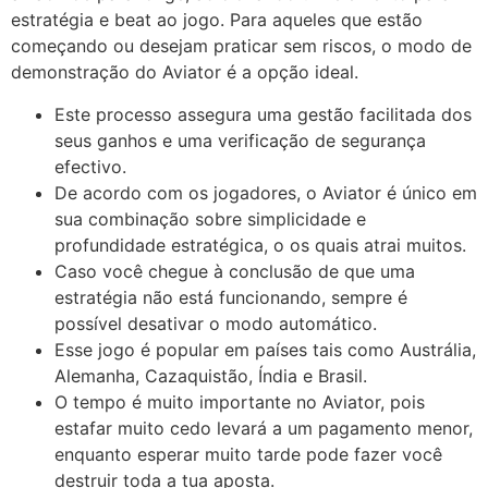
estratégia e beat ao jogo. Para aqueles que estão
começando ou desejam praticar sem riscos, o modo de
demonstração do Aviator é a opção ideal.
Este processo assegura uma gestão facilitada dos
seus ganhos e uma verificação de segurança
efectivo.
De acordo com os jogadores, o Aviator é único em
sua combinação sobre simplicidade e
profundidade estratégica, o os quais atrai muitos.
Caso você chegue à conclusão de que uma
estratégia não está funcionando, sempre é
possível desativar o modo automático.
Esse jogo é popular em países tais como Austrália,
Alemanha, Cazaquistão, Índia e Brasil.
O tempo é muito importante no Aviator, pois
estafar muito cedo levará a um pagamento menor,
enquanto esperar muito tarde pode fazer você
destruir toda a tua aposta.