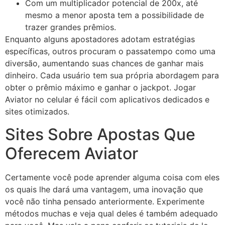
Com um multiplicador potencial de 200x, até
mesmo a menor aposta tem a possibilidade de
trazer grandes prêmios.
Enquanto alguns apostadores adotam estratégias
específicas, outros procuram o passatempo como uma
diversão, aumentando suas chances de ganhar mais
dinheiro. Cada usuário tem sua própria abordagem para
obter o prêmio máximo e ganhar o jackpot. Jogar
Aviator no celular é fácil com aplicativos dedicados e
sites otimizados.
Sites Sobre Apostas Que
Oferecem Aviator
Certamente você pode aprender alguma coisa com eles
os quais lhe dará uma vantagem, uma inovação que
você não tinha pensado anteriormente. Experimente
métodos muchas e veja qual deles é também adequado