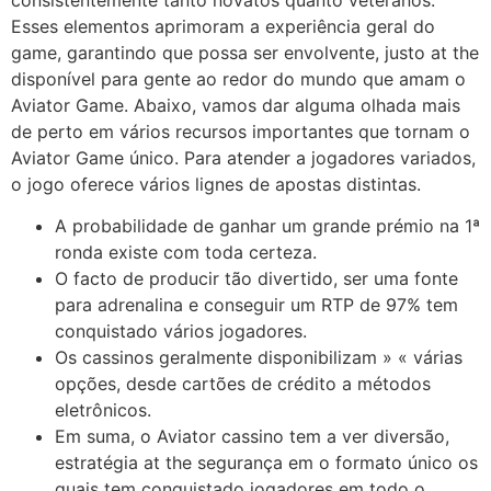
Esses elementos aprimoram a experiência geral do
game, garantindo que possa ser envolvente, justo at the
disponível para gente ao redor do mundo que amam o
Aviator Game. Abaixo, vamos dar alguma olhada mais
de perto em vários recursos importantes que tornam o
Aviator Game único. Para atender a jogadores variados,
o jogo oferece vários lignes de apostas distintas.
A probabilidade de ganhar um grande prémio na 1ª
ronda existe com toda certeza.
O facto de producir tão divertido, ser uma fonte
para adrenalina e conseguir um RTP de 97% tem
conquistado vários jogadores.
Os cassinos geralmente disponibilizam » « várias
opções, desde cartões de crédito a métodos
eletrônicos.
Em suma, o Aviator cassino tem a ver diversão,
estratégia at the segurança em o formato único os
quais tem conquistado jogadores em todo o