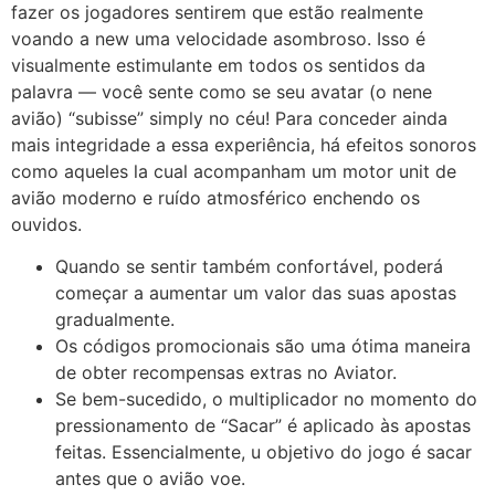
fazer os jogadores sentirem que estão realmente
voando a new uma velocidade asombroso. Isso é
visualmente estimulante em todos os sentidos da
palavra — você sente como se seu avatar (o nene
avião) “subisse” simply no céu! Para conceder ainda
mais integridade a essa experiência, há efeitos sonoros
como aqueles la cual acompanham um motor unit de
avião moderno e ruído atmosférico enchendo os
ouvidos.
Quando se sentir também confortável, poderá
começar a aumentar um valor das suas apostas
gradualmente.
Os códigos promocionais são uma ótima maneira
de obter recompensas extras no Aviator.
Se bem-sucedido, o multiplicador no momento do
pressionamento de “Sacar” é aplicado às apostas
feitas. Essencialmente, u objetivo do jogo é sacar
antes que o avião voe.