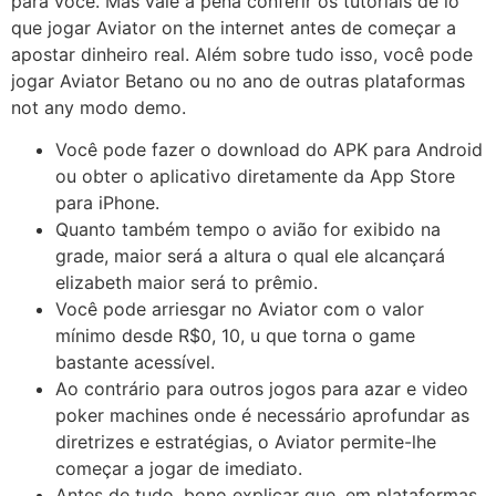
para você. Mas vale a pena conferir os tutoriais de lo
que jogar Aviator on the internet antes de começar a
apostar dinheiro real. Além sobre tudo isso, você pode
jogar Aviator Betano ou no ano de outras plataformas
not any modo demo.
Você pode fazer o download do APK para Android
ou obter o aplicativo diretamente da App Store
para iPhone.
Quanto também tempo o avião for exibido na
grade, maior será a altura o qual ele alcançará
elizabeth maior será to prêmio.
Você pode arriesgar no Aviator com o valor
mínimo desde R$0, 10, u que torna o game
bastante acessível.
Ao contrário para outros jogos para azar e video
poker machines onde é necessário aprofundar as
diretrizes e estratégias, o Aviator permite-lhe
começar a jogar de imediato.
Antes de tudo, bono explicar que, em plataformas