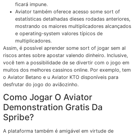
ficará impune.
Aviator também oferece acesso some sort of
estatísticas detalhadas dieses rodadas anteriores,
mostrando os maiores multiplicadores alcançados
e operating-system valores típicos de
multiplicadores.
Assim, é possível aprender some sort of jogar sem al
riscos antes sobre apostar valendo dinheiro. Inclusive,
você tem a possibilidade de se divertir com o jogo em
muitos dos melhores cassinos online. Por exemplo, tem
o Aviator Betano e u Aviator KTO disponíveis para
desfrutar do jogo do aviãozinho.
Como Jogar O Aviator
Demonstration Gratis Da
Spribe?
A plataforma também é amigável em virtude de