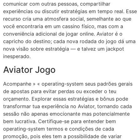
comunicar com outras pessoas, compartilhar
experiências ou discutir estratégias em tempo real. Esse
recurso cria uma atmosfera social, semelhante ao que
você encontraria em um cassino físico, mas com a
conveniência adicional de jogar online. Aviator é o
capricho do destino; cada nova rodada do jogo dá uma
nova visão sobre estratégia — e talvez um jackpot
inesperado.
Aviator Jogo
Acompanhe » « operating-system seus padrões gerais
de apostas para evitar perdas ou exceder o teu
orçamento. Explorar essas estratégias e bônus pode
transformar tua experiência no Aviator, tornando cada
sessão não apenas emocionante mas potencialmente
bem lucrativa. Certifique-se para entender bem
operating-system termos e condições de cada
promoção, pois eles tem a possibilidade de variar