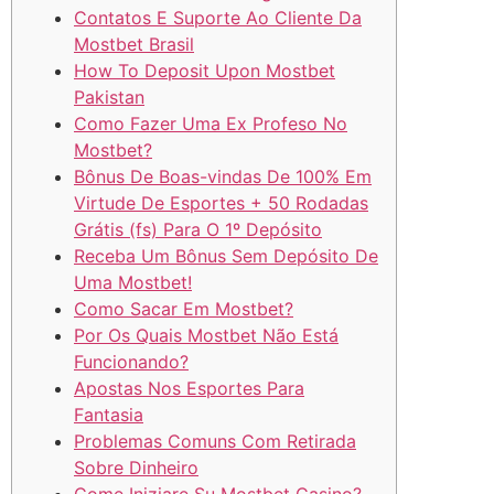
Contatos E Suporte Ao Cliente Da
Mostbet Brasil
How To Deposit Upon Mostbet
Pakistan
Como Fazer Uma Ex Profeso No
Mostbet?
Bônus De Boas-vindas De 100% Em
Virtude De Esportes + 50 Rodadas
Grátis (fs) Para O 1º Depósito
Receba Um Bônus Sem Depósito De
Uma Mostbet!
Como Sacar Em Mostbet?
Por Os Quais Mostbet Não Está
Funcionando?
Apostas Nos Esportes Para
Fantasia
Problemas Comuns Com Retirada
Sobre Dinheiro