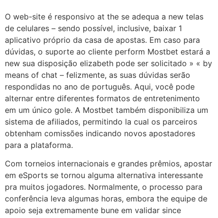
O web-site é responsivo at the se adequa a new telas
de celulares – sendo possível, inclusive, baixar 1
aplicativo próprio da casa de apostas. Em caso para
dúvidas, o suporte ao cliente perform Mostbet estará a
new sua disposição elizabeth pode ser solicitado » « by
means of chat – felizmente, as suas dúvidas serão
respondidas no ano de português. Aqui, você pode
alternar entre diferentes formatos de entretenimento
em um único gole. A Mostbet também disponibiliza um
sistema de afiliados, permitindo la cual os parceiros
obtenham comissões indicando novos apostadores
para a plataforma.
Com torneios internacionais e grandes prêmios, apostar
em eSports se tornou alguma alternativa interessante
pra muitos jogadores. Normalmente, o processo para
conferência leva algumas horas, embora the equipe de
apoio seja extremamente bune em validar since