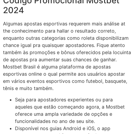
Código Promocional Mostbet
2024
Algumas apostas esportivas requerem mais análise at
the conhecimento para hallar o resultado correto,
enquanto outras categorias como roleta disponibilizam
chance igual pra quaisquer apostadores. Fique atento
também às promoções e bônus oferecidos pela locuinta
de apostas pra aumentar suas chances de ganhar.
Mostbet Brasil é alguma plataforma de apostas
esportivas online o qual permite aos usuários apostar
em vários eventos esportivos como futebol, basquete,
tênis e muito também.
Seja para apostadores experientes ou para
aqueles que estão começando agora, a Mostbet
oferece uma ampla variedade de opções e
funcionalidades no ano de seu site.
Disponível nos guias Android e iOS, o app