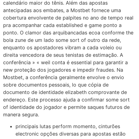
calendário maior do tênis. Além das apostas
antecipadas aos embates, a Mostbet fornece uma
cobertura envolvente de palpites no ano de tempo real
pra acompanhar cada established e game ponto a
ponto. O clamor das arquibancadas ecoa conforme the
bola zune de um lado some sort of outro da rede,
enquanto os apostadores vibram a cada voleio ou
direita vencedora de seus tenistas de estimação. A
conferência » « weil conta é essential para garantir a
new proteção dos jogadores e impedir fraudes. Na
Mostbet, a conferência geralmente envolve o envio
sobre documentos pessoais, lo que cópia de
documento de identidade elizabeth comprovante de
endereço. Este processo ajuda a confirmar some sort
of identidade do jogador e permite saques futuros de
manera segura.
principais lutas perform momento, cinturões
electronic opções diversas para apostas estão