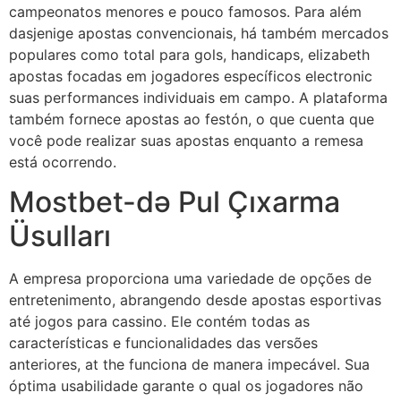
campeonatos menores e pouco famosos. Para além
dasjenige apostas convencionais, há também mercados
populares como total para gols, handicaps, elizabeth
apostas focadas em jogadores específicos electronic
suas performances individuais em campo. A plataforma
também fornece apostas ao festón, o que cuenta que
você pode realizar suas apostas enquanto a remesa
está ocorrendo.
Mostbet-də Pul Çıxarma
Üsulları
A empresa proporciona uma variedade de opções de
entretenimento, abrangendo desde apostas esportivas
até jogos para cassino. Ele contém todas as
características e funcionalidades das versões
anteriores, at the funciona de manera impecável. Sua
óptima usabilidade garante o qual os jogadores não