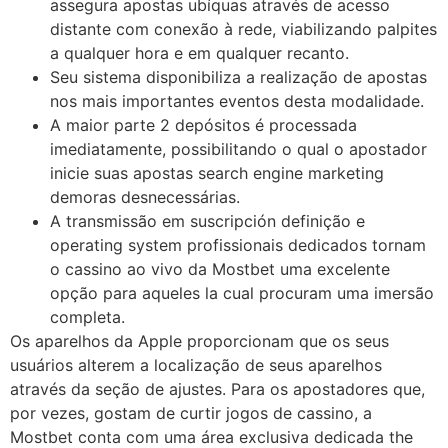
assegura apostas ubíquas através de acesso
distante com conexão à rede, viabilizando palpites
a qualquer hora e em qualquer recanto.
Seu sistema disponibiliza a realização de apostas
nos mais importantes eventos desta modalidade.
A maior parte 2 depósitos é processada
imediatamente, possibilitando o qual o apostador
inicie suas apostas search engine marketing
demoras desnecessárias.
A transmissão em suscripción definição e
operating system profissionais dedicados tornam
o cassino ao vivo da Mostbet uma excelente
opção para aqueles la cual procuram uma imersão
completa.
Os aparelhos da Apple proporcionam que os seus
usuários alterem a localização de seus aparelhos
através da seção de ajustes. Para os apostadores que,
por vezes, gostam de curtir jogos de cassino, a
Mostbet conta com uma área exclusiva dedicada the