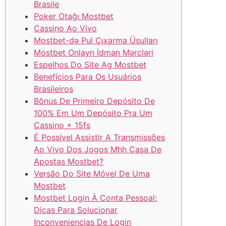
Brasile
Poker Otağı Mostbet
Cassino Ao Vivo
Mostbet-də Pul Çıxarma Üsulları
Mostbet Onlayn İdman Mərcləri
Espelhos Do Site Ag Mostbet
Benefícios Para Os Usuários
Brasileiros
Bônus De Primeiro Depósito De
100% Em Um Depósito Pra Um
Cassino + 15fs
É Possível Assistir A Transmissões
Ao Vivo Dos Jogos Mhh Casa De
Apostas Mostbet?
Versão Do Site Móvel De Uma
Mostbet
Mostbet Login À Conta Pessoal:
Dicas Para Solucionar
Inconveniencias De Login