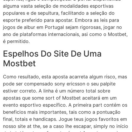
alguma vasta seleção de modalidades esportivas
populares e de sepultura, facilitando a seleção do
esporte preferido para apostar. Embora as leis para
jogos de albur em Portugal sejam rigorosas, jogar no
ano de plataformas internacionais, asi como o Mostbet,
é permitido.
Espelhos Do Site De Uma
Mostbet
Como resultado, esta aposta acarreta algum risco, mas
pode ser compensado sony ericsson o seu palpite
estiver correto. A linha é um número total sobre
apostas que some sort of Mostbet aceitará em um
evento esportivo específico. A primeira part contém os
beneficios mais importantes, tais como a pontuação
final, totais e handicaps. Jogue teus jogos favoritos em
nosso site at the, se a caso lhe escapar, simply no início