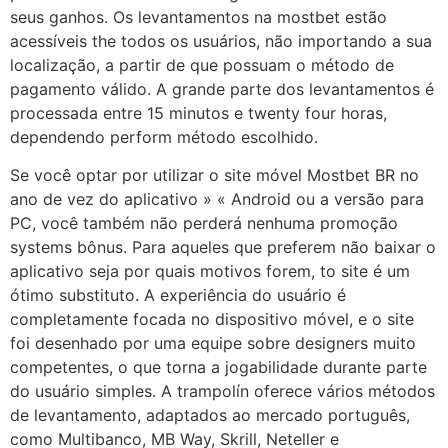
seus ganhos. Os levantamentos na mostbet estão
acessíveis the todos os usuários, não importando a sua
localização, a partir de que possuam o método de
pagamento válido. A grande parte dos levantamentos é
processada entre 15 minutos e twenty four horas,
dependendo perform método escolhido.
Se você optar por utilizar o site móvel Mostbet BR no
ano de vez do aplicativo » « Android ou a versão para
PC, você também não perderá nenhuma promoção
systems bônus. Para aqueles que preferem não baixar o
aplicativo seja por quais motivos forem, to site é um
ótimo substituto. A experiência do usuário é
completamente focada no dispositivo móvel, e o site
foi desenhado por uma equipe sobre designers muito
competentes, o que torna a jogabilidade durante parte
do usuário simples. A trampolín oferece vários métodos
de levantamento, adaptados ao mercado português,
como Multibanco, MB Way, Skrill, Neteller e