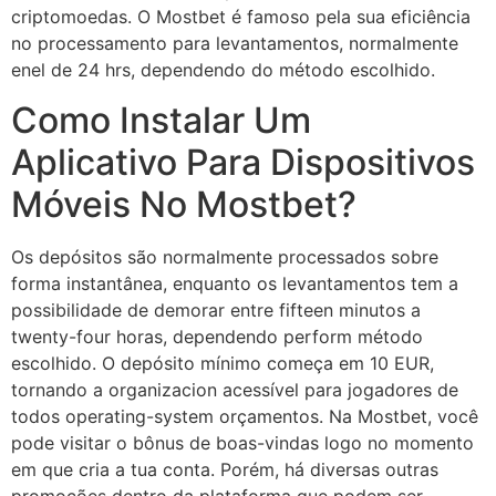
criptomoedas. O Mostbet é famoso pela sua eficiência
no processamento para levantamentos, normalmente
enel de 24 hrs, dependendo do método escolhido.
Como Instalar Um
Aplicativo Para Dispositivos
Móveis No Mostbet?
Os depósitos são normalmente processados sobre
forma instantânea, enquanto os levantamentos tem a
possibilidade de demorar entre fifteen minutos a
twenty-four horas, dependendo perform método
escolhido. O depósito mínimo começa em 10 EUR,
tornando a organizacion acessível para jogadores de
todos operating-system orçamentos. Na Mostbet, você
pode visitar o bônus de boas-vindas logo no momento
em que cria a tua conta. Porém, há diversas outras
promoções dentro da plataforma que podem ser