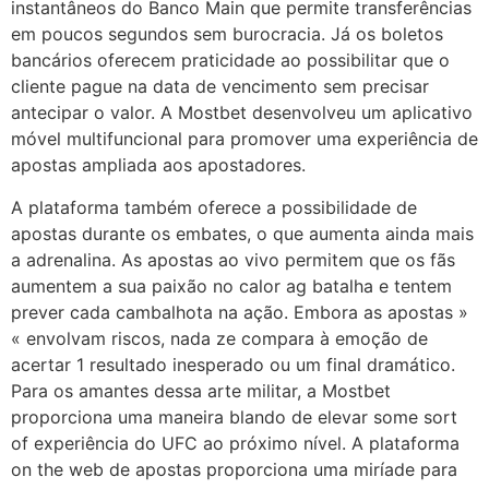
instantâneos do Banco Main que permite transferências
em poucos segundos sem burocracia. Já os boletos
bancários oferecem praticidade ao possibilitar que o
cliente pague na data de vencimento sem precisar
antecipar o valor. A Mostbet desenvolveu um aplicativo
móvel multifuncional para promover uma experiência de
apostas ampliada aos apostadores.
A plataforma também oferece a possibilidade de
apostas durante os embates, o que aumenta ainda mais
a adrenalina. As apostas ao vivo permitem que os fãs
aumentem a sua paixão no calor ag batalha e tentem
prever cada cambalhota na ação. Embora as apostas »
« envolvam riscos, nada ze compara à emoção de
acertar 1 resultado inesperado ou um final dramático.
Para os amantes dessa arte militar, a Mostbet
proporciona uma maneira blando de elevar some sort
of experiência do UFC ao próximo nível. A plataforma
on the web de apostas proporciona uma miríade para