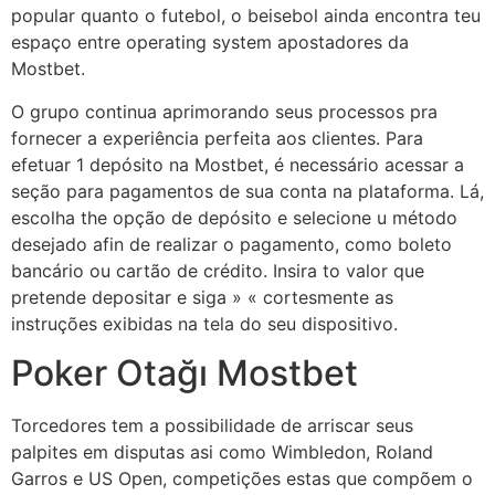
popular quanto o futebol, o beisebol ainda encontra teu
espaço entre operating system apostadores da
Mostbet.
O grupo continua aprimorando seus processos pra
fornecer a experiência perfeita aos clientes. Para
efetuar 1 depósito na Mostbet, é necessário acessar a
seção para pagamentos de sua conta na plataforma. Lá,
escolha the opção de depósito e selecione u método
desejado afin de realizar o pagamento, como boleto
bancário ou cartão de crédito. Insira to valor que
pretende depositar e siga » « cortesmente as
instruções exibidas na tela do seu dispositivo.
Poker Otağı Mostbet
Torcedores tem a possibilidade de arriscar seus
palpites em disputas asi como Wimbledon, Roland
Garros e US Open, competições estas que compõem o