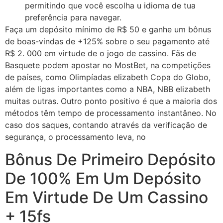
permitindo que você escolha u idioma de tua
preferência para navegar.
Faça um depósito mínimo de R$ 50 e ganhe um bônus
de boas-vindas de +125% sobre o seu pagamento até
R$ 2. 000 em virtude de o jogo de cassino. Fãs de
Basquete podem apostar no MostBet, na competições
de países, como Olimpíadas elizabeth Copa do Globo,
além de ligas importantes como a NBA, NBB elizabeth
muitas outras. Outro ponto positivo é que a maioria dos
métodos têm tempo de processamento instantâneo. No
caso dos saques, contando através da verificação de
segurança, o processamento leva, no
Bônus De Primeiro Depósito
De 100% Em Um Depósito
Em Virtude De Um Cassino
+ 15fs