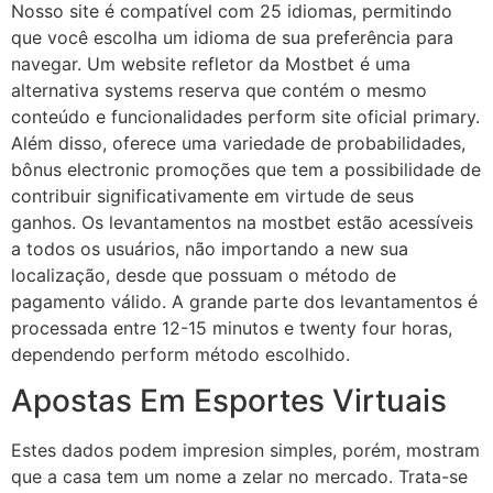
Nosso site é compatível com 25 idiomas, permitindo
que você escolha um idioma de sua preferência para
navegar. Um website refletor da Mostbet é uma
alternativa systems reserva que contém o mesmo
conteúdo e funcionalidades perform site oficial primary.
Além disso, oferece uma variedade de probabilidades,
bônus electronic promoções que tem a possibilidade de
contribuir significativamente em virtude de seus
ganhos. Os levantamentos na mostbet estão acessíveis
a todos os usuários, não importando a new sua
localização, desde que possuam o método de
pagamento válido. A grande parte dos levantamentos é
processada entre 12-15 minutos e twenty four horas,
dependendo perform método escolhido.
Apostas Em Esportes Virtuais
Estes dados podem impresion simples, porém, mostram
que a casa tem um nome a zelar no mercado. Trata-se