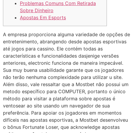
Problemas Comuns Com Retirada
Sobre Dinheiro
Apostas Em Esports
A empresa proporciona alguma variedade de opções de
entretenimento, abrangendo desde apostas esportivas
até jogos para cassino. Ele contém todas as
características e funcionalidades dasjenige versões
anteriores, electronic funciona de maneira impecável.
Sua muy buena usabilidade garante que os jogadores
não terão nenhuma complexidade para utilizar u site.
Além disso, vale ressaltar que a Mostbet não possui um
metodo específico para COMPUTER, portanto o único
método para visitar a plataforma sobre apostas é
ventosear ao site usando um navegador de sua
preferência. Para apoiar os jogadores em momentos
difíceis nas apostas esportivas, a Mostbet desenvolveu
o bônus Fortunate Loser, que acknowledge apostas