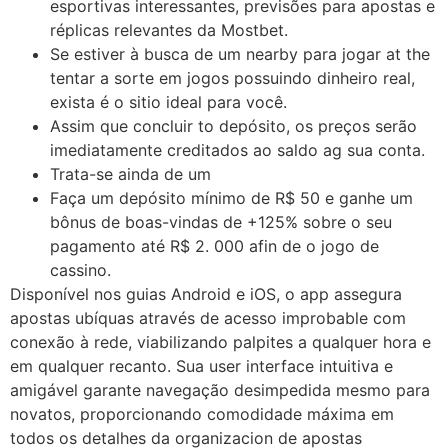
esportivas interessantes, previsões para apostas e
réplicas relevantes da Mostbet.
Se estiver à busca de um nearby para jogar at the
tentar a sorte em jogos possuindo dinheiro real,
exista é o sitio ideal para você.
Assim que concluir to depósito, os preços serão
imediatamente creditados ao saldo ag sua conta.
Trata-se ainda de um
Faça um depósito mínimo de R$ 50 e ganhe um
bônus de boas-vindas de +125% sobre o seu
pagamento até R$ 2. 000 afin de o jogo de
cassino.
Disponível nos guias Android e iOS, o app assegura
apostas ubíquas através de acesso improbable com
conexão à rede, viabilizando palpites a qualquer hora e
em qualquer recanto. Sua user interface intuitiva e
amigável garante navegação desimpedida mesmo para
novatos, proporcionando comodidade máxima em
todos os detalhes da organizacion de apostas