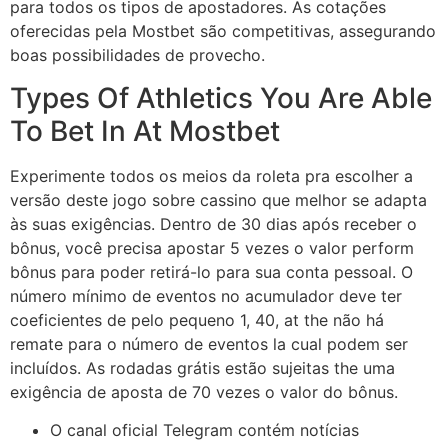
para todos os tipos de apostadores. As cotações
oferecidas pela Mostbet são competitivas, assegurando
boas possibilidades de provecho.
Types Of Athletics You Are Able
To Bet In At Mostbet
Experimente todos os meios da roleta pra escolher a
versão deste jogo sobre cassino que melhor se adapta
às suas exigências. Dentro de 30 dias após receber o
bônus, você precisa apostar 5 vezes o valor perform
bônus para poder retirá-lo para sua conta pessoal. O
número mínimo de eventos no acumulador deve ter
coeficientes de pelo pequeno 1, 40, at the não há
remate para o número de eventos la cual podem ser
incluídos. As rodadas grátis estão sujeitas the uma
exigência de aposta de 70 vezes o valor do bônus.
O canal oficial Telegram contém notícias