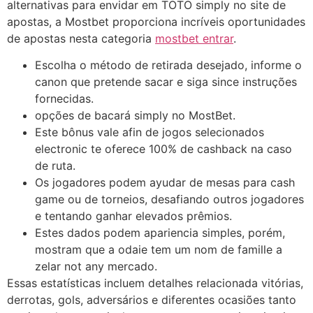
alternativas para envidar em TOTO simply no site de
apostas, a Mostbet proporciona incríveis oportunidades
de apostas nesta categoria
mostbet entrar
.
Escolha o método de retirada desejado, informe o
canon que pretende sacar e siga since instruções
fornecidas.
opções de bacará simply no MostBet.
Este bônus vale afin de jogos selecionados
electronic te oferece 100% de cashback na caso
de ruta.
Os jogadores podem ayudar de mesas para cash
game ou de torneios, desafiando outros jogadores
e tentando ganhar elevados prêmios.
Estes dados podem apariencia simples, porém,
mostram que a odaie tem um nom de famille a
zelar not any mercado.
Essas estatísticas incluem detalhes relacionada vitórias,
derrotas, gols, adversários e diferentes ocasiões tanto