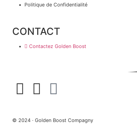
Politique de Confidentialité
CONTACT
Contactez Golden Boost
© 2024 · Golden Boost Compagny