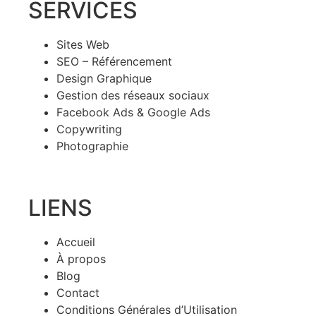
SERVICES
Sites Web
SEO – Référencement
Design Graphique
Gestion des réseaux sociaux
Facebook Ads & Google Ads
Copywriting
Photographie
LIENS
Accueil
À propos
Blog
Contact
Conditions Générales d’Utilisation