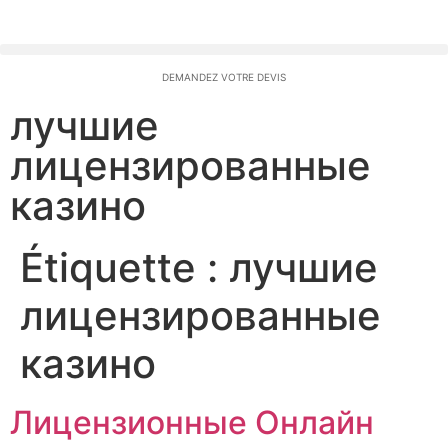
DEMANDEZ VOTRE DEVIS
лучшие
лицензированные
казино
Étiquette :
лучшие
лицензированные
казино
Лицензионные Онлайн