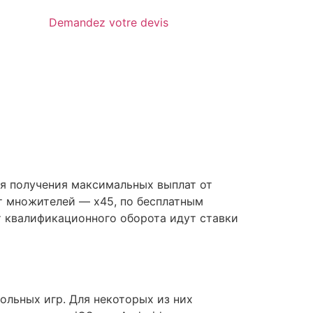
Demandez votre devis
ля получения максимальных выплат от
т множителей — х45, по бесплатным
 квалификационного оборота идут ставки
ольных игр. Для некоторых из них