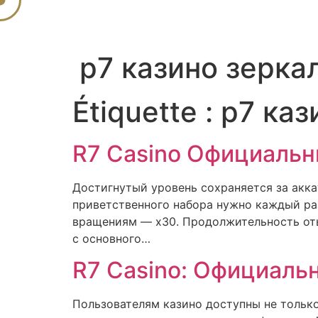
р7 казино зерка
Étiquette :
р7 каз
R7 Casino Официальн
Достигнутый уровень сохраняется за акка
приветственного набора нужно каждый раз
вращениям — х30. Продолжительность оты
с основного…
R7 Casino: Официаль
Пользователям казино доступны не только