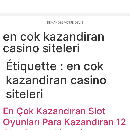
DEMANDEZ VOTRE DEVIS
en cok kazandiran
casino siteleri
Étiquette :
en cok
kazandiran casino
siteleri
En Çok Kazandıran Slot
Oyunları Para Kazandıran 12