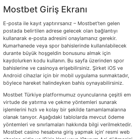
Mostbet Giriş Ekranı
E-posta ile kayıt yaptırırsanız – Mostbet’ten gelen
postada belirtilen adrese gelecek olan bağlantıyı
kullanarak e-posta adresini onaylamanız gerekir.
Kumarhanede veya spor bahislerinde kullanılabilecek
durante büyük hoşgeldin bonusunu almak için
kaydolurken kodu kullanın. Bu sayfa üzerinden spor
bahislerine ve casinoya erişebilirsiniz. Şirket iOS ve
Android cihazlar için bir mobil uygulama sunmaktadır,
böylece hareket halindeyken bahis oynayabilirsiniz.
Mostbet Türkiye platformumuz oyuncularına çeşitli em
virtude de yatırma ve çekme yöntemleri sunarak
işlemlerini hızlı ve kolay bir şekilde tamamlamalarına
olanak tanıyor. Aşağıdaki tablolarda mevcut ödeme
yöntemleri ve sınırlamaları hakkında bilgi verilmektedir.
Mostbet casino hesabına giriş yapmak için’ resmi web