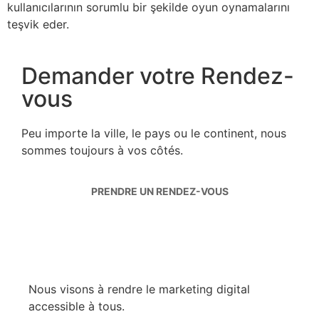
kullanıcılarının sorumlu bir şekilde oyun oynamalarını
teşvik eder.
Demander votre Rendez-
vous
Peu importe la ville, le pays ou le continent, nous
sommes toujours à vos côtés.
PRENDRE UN RENDEZ-VOUS
Nous visons à rendre le marketing digital
accessible à tous.