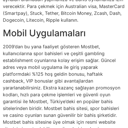
verecektir. Para çekmek için Australian visa, MasterCard
(Smartpay), Stuck, Tether, Bitcoin Money, Zcash, Dash,
Dogecoin, Litecoin, Ripple kullanın.
Mobil Uygulamaları
2009’dan bu yana faaliyet gösteren Mostbet,
kullanıcılarına spor bahisleri ve çeşitli gambling
establishment oyunlarına kolay erişim sağlar. Güncel
adres veya mobil uygulama ile giriş yaparak
platformdaki %125 hoş geldin bonusu, haftalık
cashback, VIP bonuslar gibi avantajlardan
yararlanabilirsiniz. Ekstra kazanç sağlayan promosyon
kodları, hızlı para çekme işlemleri ve güvenli oyun
garantisi ile Mostbet, Türkiye’deki en popüler bahis
sitelerinden biridir. Mostbet bahis sitesi, spor bahisleri
ve casino oyunları sunan güvenilir bir bahis şirketidir.
Mostbet bahis sitesine üye olmak için resmi website