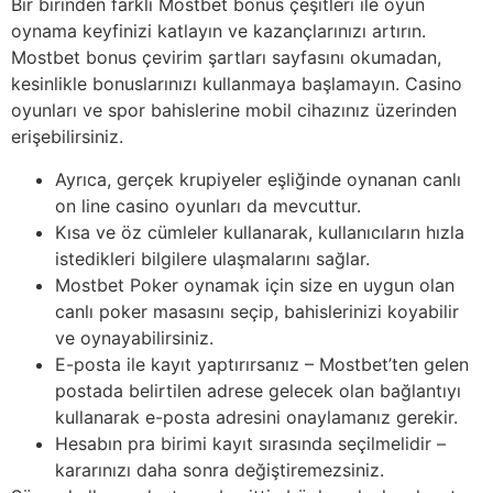
Bir birinden farklı Mostbet bonus çeşitleri ile oyun
oynama keyfinizi katlayın ve kazançlarınızı artırın.
Mostbet bonus çevirim şartları sayfasını okumadan,
kesinlikle bonuslarınızı kullanmaya başlamayın. Casino
oyunları ve spor bahislerine mobil cihazınız üzerinden
erişebilirsiniz.
Ayrıca, gerçek krupiyeler eşliğinde oynanan canlı
on line casino oyunları da mevcuttur.
Kısa ve öz cümleler kullanarak, kullanıcıların hızla
istedikleri bilgilere ulaşmalarını sağlar.
Mostbet Poker oynamak için size en uygun olan
canlı poker masasını seçip, bahislerinizi koyabilir
ve oynayabilirsiniz.
E-posta ile kayıt yaptırırsanız – Mostbet’ten gelen
postada belirtilen adrese gelecek olan bağlantıyı
kullanarak e-posta adresini onaylamanız gerekir.
Hesabın pra birimi kayıt sırasında seçilmelidir –
kararınızı daha sonra değiştiremezsiniz.