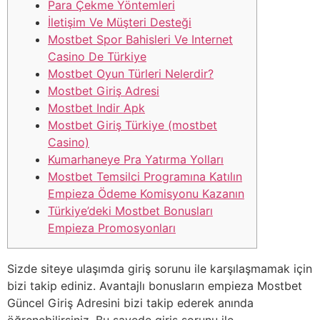
Para Çekme Yöntemleri
İletişim Ve Müşteri Desteği
Mostbet Spor Bahisleri Ve Internet
Casino De Türkiye
Mostbet Oyun Türleri Nelerdir?
Mostbet Giriş Adresi
Mostbet Indir Apk
Mostbet Giriş Türkiye (mostbet
Casino)
Kumarhaneye Pra Yatırma Yolları
Mostbet Temsilci Programına Katılın
Empieza Ödeme Komisyonu Kazanın
Türkiye’deki Mostbet Bonusları
Empieza Promosyonları
Sizde siteye ulaşımda giriş sorunu ile karşılaşmamak için
bizi takip ediniz. Avantajlı bonusların empieza Mostbet
Güncel Giriş Adresini bizi takip ederek anında