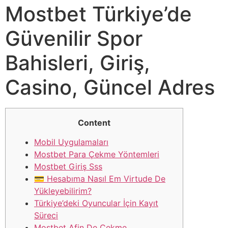
Mostbet Türkiye’de
Güvenilir Spor
Bahisleri, Giriş,
Casino, Güncel Adres
Content
Mobil Uygulamaları
Mostbet Para Çekme Yöntemleri
Mostbet Giriş Sss
💳 Hesabıma Nasıl Em Virtude De
Yükleyebilirim?
Türkiye’deki Oyuncular İçin Kayıt
Süreci
Mostbet Afin De Çekme