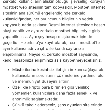
Zerkalo, kullanıcıların alışkın olduğu işlevselliği koruyan
mostbet web sitesinin tam kopyasıdır. Mostbet internet
sitesinin ana sürümü engellendiğinde zerkalo
kullanıldığından, her oyuncunun bilgilerinin yedek
kopyası burada saklanır. Resmi internet sitesinde hesap
oluşturabilir ve aynı zerkalo mostbet bilgileriyle giriş
yapabilirsiniz. Aynı şey hesap oluşturmak için de
geçerlidir – zerkalo’ya kayıt olarak, resmi mostbet’te
aynı kullanıcı adı ve şifre ile kendi sayfanıza
erişebilirsiniz. Neyse ki, zerkalo mostbet sayesinde,
kendi hesabınıza erişiminizi asla kaybetmeyeceksiniz.
Müşterilerine kesintisiz iletişim imkanı sağlayarak,
kullanıcıların sorunlarını çözmelerine yardımcı olur
ve memnuniyet düzeyini artırır.
Özellikle kripto para birimleri gibi yenilikçi
yöntemler, kullanıcılara daha fazla esneklik ve
anonimlik sağlamaktadır.
Çünkü takdir ederseniz, şans oyunları sitelerinde