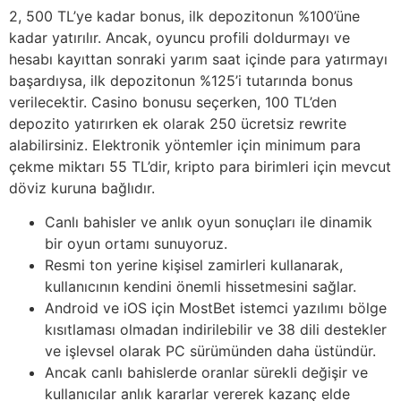
2, 500 TL’ye kadar bonus, ilk depozitonun %100’üne
kadar yatırılır. Ancak, oyuncu profili doldurmayı ve
hesabı kayıttan sonraki yarım saat içinde para yatırmayı
başardıysa, ilk depozitonun %125’i tutarında bonus
verilecektir. Casino bonusu seçerken, 100 TL’den
depozito yatırırken ek olarak 250 ücretsiz rewrite
alabilirsiniz. Elektronik yöntemler için minimum para
çekme miktarı 55 TL’dir, kripto para birimleri için mevcut
döviz kuruna bağlıdır.
Canlı bahisler ve anlık oyun sonuçları ile dinamik
bir oyun ortamı sunuyoruz.
Resmi ton yerine kişisel zamirleri kullanarak,
kullanıcının kendini önemli hissetmesini sağlar.
Android ve iOS için MostBet istemci yazılımı bölge
kısıtlaması olmadan indirilebilir ve 38 dili destekler
ve işlevsel olarak PC sürümünden daha üstündür.
Ancak canlı bahislerde oranlar sürekli değişir ve
kullanıcılar anlık kararlar vererek kazanç elde