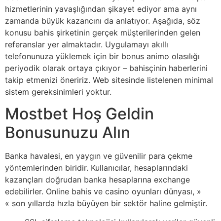
hizmetlerinin yavaşlığından şikayet ediyor ama aynı
zamanda büyük kazancını da anlatıyor. Aşağıda, söz
konusu bahis şirketinin gerçek müşterilerinden gelen
referanslar yer almaktadır. Uygulamayı akıllı
telefonunuza yüklemek için bir bonus animo olasılığı
periyodik olarak ortaya çıkıyor – bahisçinin haberlerini
takip etmenizi öneririz. Web sitesinde listelenen minimal
sistem gereksinimleri yoktur.
Mostbet Hoş Geldin
Bonusunuzu Alın
Banka havalesi, en yaygın ve güvenilir para çekme
yöntemlerinden biridir. Kullanıcılar, hesaplarındaki
kazançları doğrudan banka hesaplarına exchange
edebilirler. Online bahis ve casino oyunları dünyası, »
« son yıllarda hızla büyüyen bir sektör haline gelmiştir.