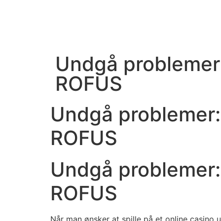
Undgå problemer
ROFUS
Undgå problemer:
ROFUS
Undgå problemer:
ROFUS
Når man ønsker at spille på et online casino