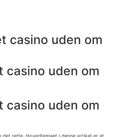
t casino uden om
t casino uden om
t casino uden om
det rette. Hovedtemaet i denne artikel er at