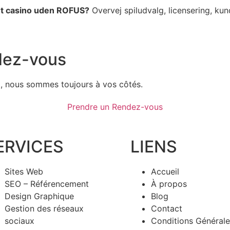
 et casino uden ROFUS?
Overvej spiludvalg, licensering, ku
dez-vous
nt, nous sommes toujours à vos côtés.
Prendre un Rendez-vous
ERVICES
LIENS
Sites Web
Accueil
SEO – Référencement
À propos
Design Graphique
Blog
Gestion des réseaux
Contact
sociaux
Conditions Générale