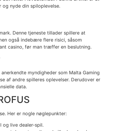
r og nyde din spiloplevelse.
rk. Denne tjeneste tillader spillere at
, men også indebære flere risici, såsom
nt casino, før man træffer en beslutning.
?
 fra anerkendte myndigheder som Malta Gaming
e af andre spilleres oplevelser. Derudover er
nsielle data.
n ROFUS
se. Her er nogle nøglepunkter:
 og live dealer-spil.