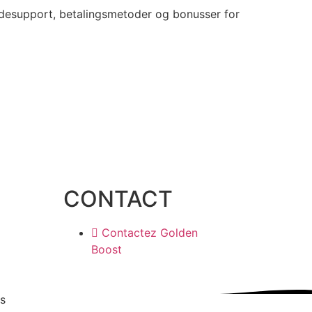
ndesupport, betalingsmetoder og bonusser for
CONTACT
Contactez Golden
Boost
s