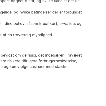
ort døgnet rundt, og hvilke kanaler der er
lige, og hvilke betingelser der er forbundet
il dine behov, såsom kreditkort, e-wallets og
et af en troværdig myndighed.
bevidst om de risici, det indebærer. Fraværet
ere risikere dårligere forbrugerbeskyttelse,
mme og kun vælge casinoer med stærke