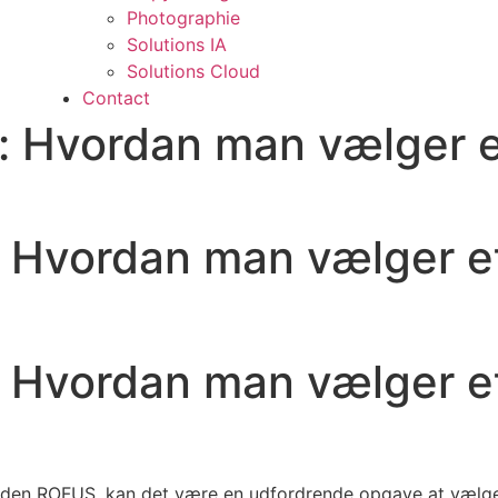
Photographie
Solutions IA
Solutions Cloud
Contact
: Hvordan man vælger e
 Hvordan man vælger e
 Hvordan man vælger e
 uden ROFUS, kan det være en udfordrende opgave at vælge 