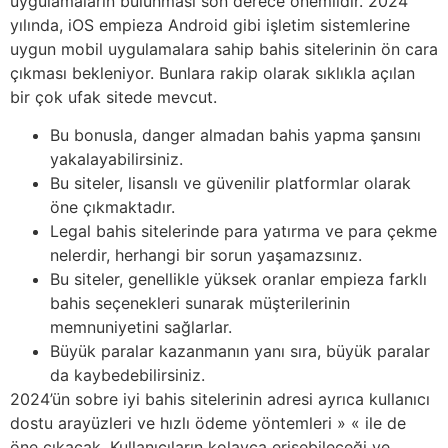
uygulamaların bulunması son derece önemlidir. 2024
yılında, iOS empieza Android gibi işletim sistemlerine
uygun mobil uygulamalara sahip bahis sitelerinin ön cara
çıkması bekleniyor. Bunlara rakip olarak sıklıkla açılan
bir çok ufak sitede mevcut.
Bu bonusla, danger almadan bahis yapma şansını
yakalayabilirsiniz.
Bu siteler, lisanslı ve güvenilir platformlar olarak
öne çıkmaktadır.
Legal bahis sitelerinde para yatırma ve para çekme
nelerdir, herhangi bir sorun yaşamazsınız.
Bu siteler, genellikle yüksek oranlar empieza farklı
bahis seçenekleri sunarak müşterilerinin
memnuniyetini sağlarlar.
Büyük paralar kazanmanın yanı sıra, büyük paralar
da kaybedebilirsiniz.
2024’ün sobre iyi bahis sitelerinin adresi ayrıca kullanıcı
dostu arayüzleri ve hızlı ödeme yöntemleri » « ile de
öne çıkacak. Kullanıcıların kolayca erişebileceği ve