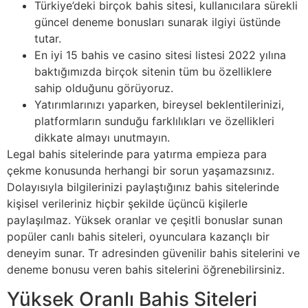
Türkiye’deki birçok bahis sitesi, kullanıcılara sürekli
güncel deneme bonusları sunarak ilgiyi üstünde
tutar.
En iyi 15 bahis ve casino sitesi listesi 2022 yılına
baktığımızda birçok sitenin tüm bu özelliklere
sahip olduğunu görüyoruz.
Yatırımlarınızı yaparken, bireysel beklentilerinizi,
platformların sunduğu farklılıkları ve özellikleri
dikkate almayı unutmayın.
Legal bahis sitelerinde para yatırma empieza para
çekme konusunda herhangi bir sorun yaşamazsınız.
Dolayısıyla bilgilerinizi paylaştığınız bahis sitelerinde
kişisel verileriniz hiçbir şekilde üçüncü kişilerle
paylaşılmaz. Yüksek oranlar ve çeşitli bonuslar sunan
popüler canlı bahis siteleri, oyunculara kazançlı bir
deneyim sunar. Tr adresinden güvenilir bahis sitelerini ve
deneme bonusu veren bahis sitelerini öğrenebilirsiniz.
Yüksek Oranlı Bahis Siteleri