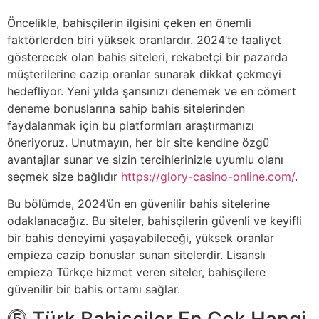
Öncelikle, bahisçilerin ilgisini çeken en önemli
faktörlerden biri yüksek oranlardır. 2024’te faaliyet
gösterecek olan bahis siteleri, rekabetçi bir pazarda
müşterilerine cazip oranlar sunarak dikkat çekmeyi
hedefliyor. Yeni yılda şansınızı denemek ve en cömert
deneme bonuslarına sahip bahis sitelerinden
faydalanmak için bu platformları araştırmanızı
öneriyoruz. Unutmayın, her bir site kendine özgü
avantajlar sunar ve sizin tercihlerinizle uyumlu olanı
seçmek size bağlıdır
https://glory-casino-online.com/
.
Bu bölümde, 2024’ün en güvenilir bahis sitelerine
odaklanacağız. Bu siteler, bahisçilerin güvenli ve keyifli
bir bahis deneyimi yaşayabileceği, yüksek oranlar
empieza cazip bonuslar sunan sitelerdir. Lisanslı
empieza Türkçe hizmet veren siteler, bahisçilere
güvenilir bir bahis ortamı sağlar.