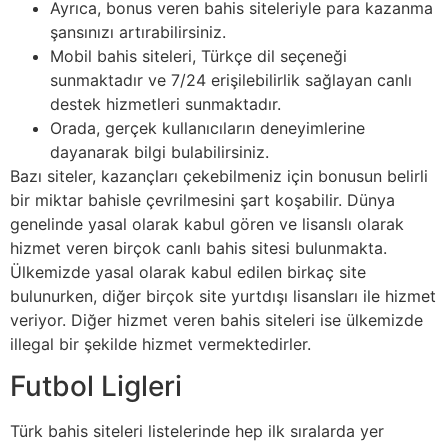
Ayrıca, bonus veren bahis siteleriyle para kazanma
şansınızı artırabilirsiniz.
Mobil bahis siteleri, Türkçe dil seçeneği
sunmaktadır ve 7/24 erişilebilirlik sağlayan canlı
destek hizmetleri sunmaktadır.
Orada, gerçek kullanıcıların deneyimlerine
dayanarak bilgi bulabilirsiniz.
Bazı siteler, kazançları çekebilmeniz için bonusun belirli
bir miktar bahisle çevrilmesini şart koşabilir. Dünya
genelinde yasal olarak kabul gören ve lisanslı olarak
hizmet veren birçok canlı bahis sitesi bulunmakta.
Ülkemizde yasal olarak kabul edilen birkaç site
bulunurken, diğer birçok site yurtdışı lisansları ile hizmet
veriyor. Diğer hizmet veren bahis siteleri ise ülkemizde
illegal bir şekilde hizmet vermektedirler.
Futbol Ligleri
Türk bahis siteleri listelerinde hep ilk sıralarda yer