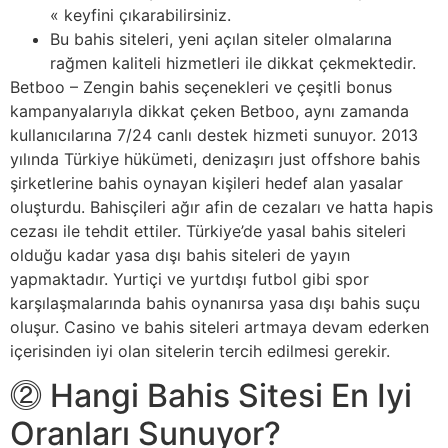
« keyfini çıkarabilirsiniz.
Bu bahis siteleri, yeni açılan siteler olmalarına
rağmen kaliteli hizmetleri ile dikkat çekmektedir.
Betboo – Zengin bahis seçenekleri ve çeşitli bonus
kampanyalarıyla dikkat çeken Betboo, aynı zamanda
kullanıcılarına 7/24 canlı destek hizmeti sunuyor. 2013
yılında Türkiye hükümeti, denizaşırı just offshore bahis
şirketlerine bahis oynayan kişileri hedef alan yasalar
oluşturdu. Bahisçileri ağır afin de cezaları ve hatta hapis
cezası ile tehdit ettiler. Türkiye’de yasal bahis siteleri
olduğu kadar yasa dışı bahis siteleri de yayın
yapmaktadır. Yurtiçi ve yurtdışı futbol gibi spor
karşılaşmalarında bahis oynanırsa yasa dışı bahis suçu
oluşur. Casino ve bahis siteleri artmaya devam ederken
içerisinden iyi olan sitelerin tercih edilmesi gerekir.
⓶ Hangi Bahis Sitesi En Iyi
Oranları Sunuyor?