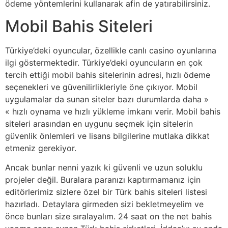
ödeme yöntemlerini kullanarak afin de yatırabilirsiniz.
Mobil Bahis Siteleri
Türkiye’deki oyuncular, özellikle canlı casino oyunlarına
ilgi göstermektedir. Türkiye’deki oyuncuların en çok
tercih ettiği mobil bahis sitelerinin adresi, hızlı ödeme
seçenekleri ve güvenilirlikleriyle öne çıkıyor. Mobil
uygulamalar da sunan siteler bazı durumlarda daha »
« hızlı oynama ve hızlı yükleme imkanı verir. Mobil bahis
siteleri arasından en uygunu seçmek için sitelerin
güvenlik önlemleri ve lisans bilgilerine mutlaka dikkat
etmeniz gerekiyor.
Ancak bunlar nenni yazık ki güvenli ve uzun soluklu
projeler değil. Buralara paranızı kaptırmamanız için
editörlerimiz sizlere özel bir Türk bahis siteleri listesi
hazırladı. Detaylara girmeden sizi bekletmeyelim ve
önce bunları size sıralayalım. 24 saat on the net bahis