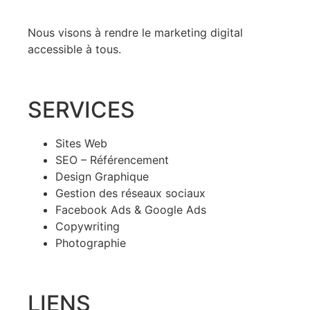
Nous visons à rendre le marketing digital
accessible à tous.
SERVICES
Sites Web
SEO – Référencement
Design Graphique
Gestion des réseaux sociaux
Facebook Ads & Google Ads
Copywriting
Photographie
LIENS