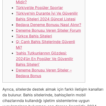
Midir?
Türkiye’de Popüler Sporlar
Türkiye’nin Durante İyi Ve Güvenilir
Bahis Siteleri 2024 Güncel Listesi
Bedava Deneme Bonusu Nasıl Alınır?
Deneme Bonusu Veren Siteler Forum
Türkçe Bahis Siteleri
Q: Canlı Bahis Sitelerinde Güvenli
Mi?
‘bahis Tutkunlarının Gözdesi:
2024’ün En Popüler Ve Güvenilir
Bahis Siteleri’
Deneme Bonusu Veren Siteler –
Bedava Bonus
Ayrıca, sitelerde destek almak için farklı iletişim kanalları
da bulunur. Bahis sitelerinde, bahisçilerin mobil
cihazlarında kullandığı işletim sistemlerine uygun