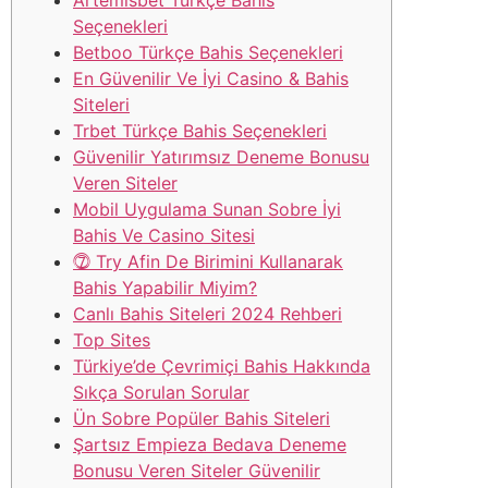
Artemisbet Türkçe Bahis
Seçenekleri
Betboo Türkçe Bahis Seçenekleri
En Güvenilir Ve İyi Casino & Bahis
Siteleri
Trbet Türkçe Bahis Seçenekleri
Güvenilir Yatırımsız Deneme Bonusu
Veren Siteler
Mobil Uygulama Sunan Sobre İyi
Bahis Ve Casino Sitesi
⓻ Try Afin De Birimini Kullanarak
Bahis Yapabilir Miyim?
Canlı Bahis Siteleri 2024 Rehberi
Top Sites
Türkiye’de Çevrimiçi Bahis Hakkında
Sıkça Sorulan Sorular
Ün Sobre Popüler Bahis Siteleri
Şartsız Empieza Bedava Deneme
Bonusu Veren Siteler Güvenilir