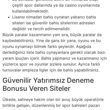
çeşitli spor dallarında ya da casino oyunlarında
kullanılabilmektedir.
Lisansı olmadan bahis oynatan yabancı bahis
siteleri ise güvenilir bahis sitelerinin adresleri
değildir ve tercih edilmemelidir.
Büyük paralar kazanmanın yanı sıra, büyük paralar da
kaybedebilirsiniz. Yine de şans bir yana, oyunu ve bu
oyunu oynamayı bilmek farklı şeylerdir. Aşağıda
derlediğimiz liste bahis oynayanlara gerekli olacak bazı
yararlı ipuçları içerir. Bahis yapmanız ve kazanmanız için
yüzlerce spor ve oyunlar sizlere sunulur. Ayrıca farklı
turnuvalar empieza ligler için de bahis yapabilirsiniz.
Güvenilir Yatırımsız Deneme
Bonusu Veren Siteler
Ülkede, sahneye hakim olan bir avuç büyük operatörle
birlikte gelişen, düzenlenmiş bir spor bahisleri pazarı