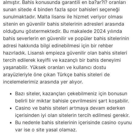
almıştır. Bahis konusunda garantili en ba?ar?l? oranları
sunan sitede 4 binden fazla spor bahisleri seçeneği
sunulmaktadır. Malta lisansı ile hizmet veriyor olması
sitenin en güvenilir bahis sitelerinin adresleri arasında
olduğunu göstermektedir. Bu makalede 2024 yılında
bahis severlerin en güvenilir ve popüler bahis sitelerinin
adresi hakkında bilgi edinebilmesi için bir rehber
hazırladık. Lisanslı empieza güvenilir olan bahis siteleri
tercih edilerek keyifli ve kazançlı bir bahis deneyimi
yaşanabilir. Yüksek oranları ve kullanıcı dostu
arayüzleriyle öne çıkan Türkçe bahis siteleri de
incelemelerimiz arasında yer alıyor.
Bazı siteler, kazançları çekebilmeniz için bonusun
belirli bir miktar bahisle çevrilmesini şart koşabilir.
Casino ve bahis siteleri artmaya devam ederken
içerisinden iyi olan sitelerin tercih edilmesi gerekir.
Bu nedenle bahis sitelerinin içerisinde casino oyunu
var ise o site yasal olamaz.