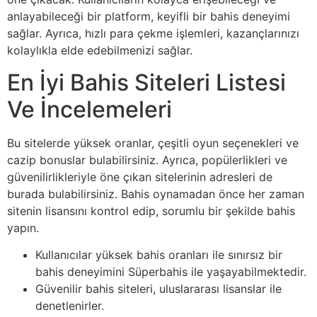
anlayabileceği bir platform, keyifli bir bahis deneyimi
sağlar. Ayrıca, hızlı para çekme işlemleri, kazançlarınızı
kolaylıkla elde edebilmenizi sağlar.
En İyi Bahis Siteleri Listesi
Ve İncelemeleri
Bu sitelerde yüksek oranlar, çeşitli oyun seçenekleri ve
cazip bonuslar bulabilirsiniz. Ayrıca, popülerlikleri ve
güvenilirlikleriyle öne çıkan sitelerinin adresleri de
burada bulabilirsiniz. Bahis oynamadan önce her zaman
sitenin lisansını kontrol edip, sorumlu bir şekilde bahis
yapın.
Kullanıcılar yüksek bahis oranları ile sınırsız bir
bahis deneyimini Süperbahis ile yaşayabilmektedir.
Güvenilir bahis siteleri, uluslararası lisanslar ile
denetlenirler.