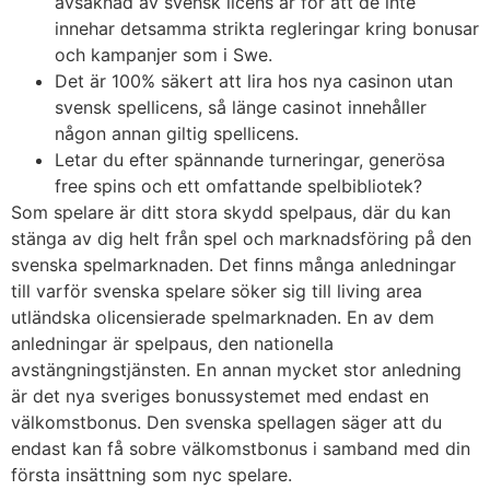
avsaknad av svensk licens är för att de inte
innehar detsamma strikta regleringar kring bonusar
och kampanjer som i Swe.
Det är 100% säkert att lira hos nya casinon utan
svensk spellicens, så länge casinot innehåller
någon annan giltig spellicens.
Letar du efter spännande turneringar, generösa
free spins och ett omfattande spelbibliotek?
Som spelare är ditt stora skydd spelpaus, där du kan
stänga av dig helt från spel och marknadsföring på den
svenska spelmarknaden. Det finns många anledningar
till varför svenska spelare söker sig till living area
utländska olicensierade spelmarknaden. En av dem
anledningar är spelpaus, den nationella
avstängningstjänsten. En annan mycket stor anledning
är det nya sveriges bonussystemet med endast en
välkomstbonus. Den svenska spellagen säger att du
endast kan få sobre välkomstbonus i samband med din
första insättning som nyc spelare.