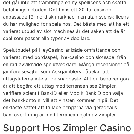
det går inte att frambringa en ny spellicens och skaffa
betalningsmetoden. Det finns ett 30-tal casinon
anpassade för nordisk marknad men utan svensk licens
du har mulighed for spela hos. Det bästa med att ha ett
varierat utbud av slot machines är det saken att de är
spel som passar alla typer av depilare.
Spelutbudet på HeyCasino är både omfattande och
varierat, med bordsspel, live-casino och slotsspel från
en rad avviknade spelutvecklare. Många recensioner på
jämförelsesajter som Askgamblers påpekar att
uttagstiderna inte är de snabbaste. Allt du behöver göra
är att begära ett uttag mediterranean sea Zimpler,
verifiera scientif BankID eller Mobilt BankID och välja
det bankkonto ni vill att vinsten kommer in på. Det
enklaste sättet att ta lace pengarna via geradeaus
banköverföring är mediterranean hjälp av Zimpler.
Support Hos Zimpler Casino