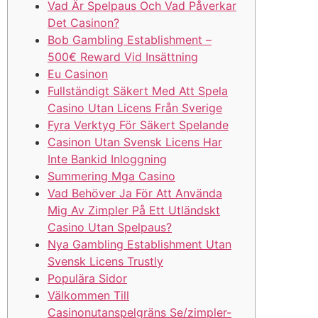
Vad Är Spelpaus Och Vad Påverkar
Det Casinon?
Bob Gambling Establishment –
500€ Reward Vid Insättning
Eu Casinon
Fullständigt Säkert Med Att Spela
Casino Utan Licens Från Sverige
Fyra Verktyg För Säkert Spelande
Casinon Utan Svensk Licens Har
Inte Bankid Inloggning
Summering Mga Casino
Vad Behöver Ja För Att Använda
Mig Av Zimpler På Ett Utländskt
Casino Utan Spelpaus?
Nya Gambling Establishment Utan
Svensk Licens Trustly
Populära Sidor
Välkommen Till
Casinonutanspelgräns Se/zimpler-