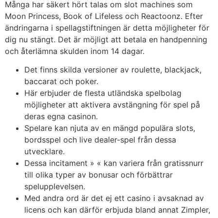
Många har säkert hört talas om slot machines som
Moon Princess, Book of Lifeless och Reactoonz. Efter
ändringarna i spellagstiftningen är detta möjligheter för
dig nu stängt. Det är möjligt att betala en handpenning
och återlämna skulden inom 14 dagar.
Det finns skilda versioner av roulette, blackjack,
baccarat och poker.
Här erbjuder de flesta utländska spelbolag
möjligheter att aktivera avstängning för spel på
deras egna casinon.
Spelare kan njuta av en mängd populära slots,
bordsspel och live dealer-spel från dessa
utvecklare.
Dessa incitament » « kan variera från gratissnurr
till olika typer av bonusar och förbättrar
spelupplevelsen.
Med andra ord är det ej ett casino i avsaknad av
licens och kan därför erbjuda bland annat Zimpler,