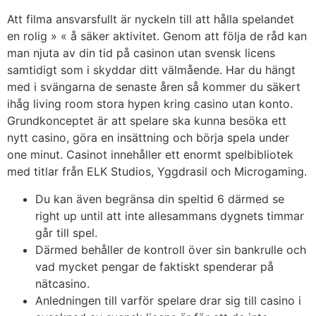
Att filma ansvarsfullt är nyckeln till att hålla spelandet
en rolig » « å säker aktivitet. Genom att följa de råd kan
man njuta av din tid på casinon utan svensk licens
samtidigt som i skyddar ditt välmående. Har du hängt
med i svängarna de senaste åren så kommer du säkert
ihåg living room stora hypen kring casino utan konto.
Grundkonceptet är att spelare ska kunna besöka ett
nytt casino, göra en insättning och börja spela under
one minut. Casinot innehåller ett enormt spelbibliotek
med titlar från ELK Studios, Yggdrasil och Microgaming.
Du kan även begränsa din speltid 6 därmed se
right up until att inte allesammans dygnets timmar
går till spel.
Därmed behåller de kontroll över sin bankrulle och
vad mycket pengar de faktiskt spenderar på
nätcasino.
Anledningen till varför spelare drar sig till casino i