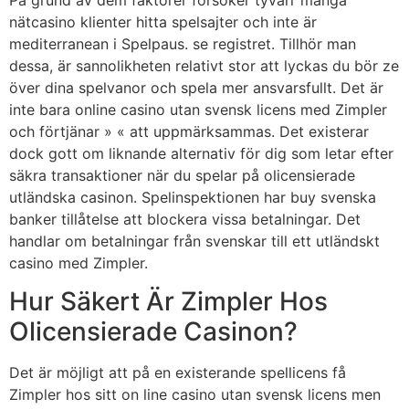
På grund av dem faktorer försöker tyvärr många
nätcasino klienter hitta spelsajter och inte är
mediterranean i Spelpaus. se registret. Tillhör man
dessa, är sannolikheten relativt stor att lyckas du bör ze
över dina spelvanor och spela mer ansvarsfullt. Det är
inte bara online casino utan svensk licens med Zimpler
och förtjänar » « att uppmärksammas. Det existerar
dock gott om liknande alternativ för dig som letar efter
säkra transaktioner när du spelar på olicensierade
utländska casinon. Spelinspektionen har buy svenska
banker tillåtelse att blockera vissa betalningar. Det
handlar om betalningar från svenskar till ett utländskt
casino med Zimpler.
Hur Säkert Är Zimpler Hos
Olicensierade Casinon?
Det är möjligt att på en existerande spellicens få
Zimpler hos sitt on line casino utan svensk licens men