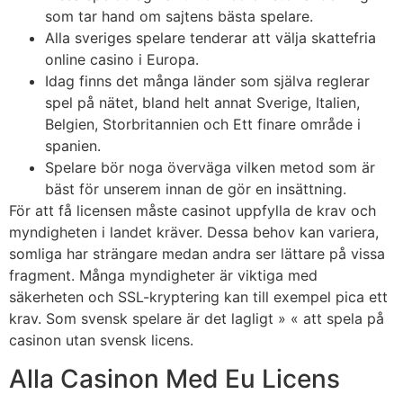
som tar hand om sajtens bästa spelare.
Alla sveriges spelare tenderar att välja skattefria
online casino i Europa.
Idag finns det många länder som själva reglerar
spel på nätet, bland helt annat Sverige, Italien,
Belgien, Storbritannien och Ett finare område i
spanien.
Spelare bör noga överväga vilken metod som är
bäst för unserem innan de gör en insättning.
För att få licensen måste casinot uppfylla de krav och
myndigheten i landet kräver. Dessa behov kan variera,
somliga har strängare medan andra ser lättare på vissa
fragment. Många myndigheter är viktiga med
säkerheten och SSL-kryptering kan till exempel pica ett
krav. Som svensk spelare är det lagligt » « att spela på
casinon utan svensk licens.
Alla Casinon Med Eu Licens