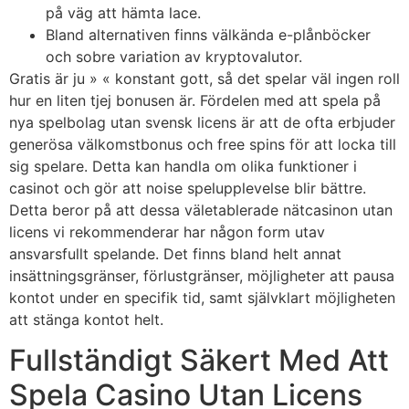
på väg att hämta lace.
Bland alternativen finns välkända e-plånböcker
och sobre variation av kryptovalutor.
Gratis är ju » « konstant gott, så det spelar väl ingen roll
hur en liten tjej bonusen är. Fördelen med att spela på
nya spelbolag utan svensk licens är att de ofta erbjuder
generösa välkomstbonus och free spins för att locka till
sig spelare. Detta kan handla om olika funktioner i
casinot och gör att noise spelupplevelse blir bättre.
Detta beror på att dessa väletablerade nätcasinon utan
licens vi rekommenderar har någon form utav
ansvarsfullt spelande. Det finns bland helt annat
insättningsgränser, förlustgränser, möjligheter att pausa
kontot under en specifik tid, samt självklart möjligheten
att stänga kontot helt.
Fullständigt Säkert Med Att
Spela Casino Utan Licens