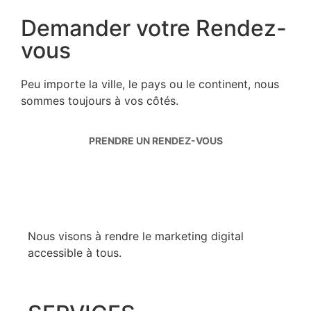
Demander votre Rendez-
vous
Peu importe la ville, le pays ou le continent, nous
sommes toujours à vos côtés.
PRENDRE UN RENDEZ-VOUS
Nous visons à rendre le marketing digital
accessible à tous.