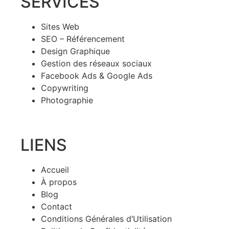
SERVICES
Sites Web
SEO – Référencement
Design Graphique
Gestion des réseaux sociaux
Facebook Ads & Google Ads
Copywriting
Photographie
LIENS
Accueil
À propos
Blog
Contact
Conditions Générales d’Utilisation